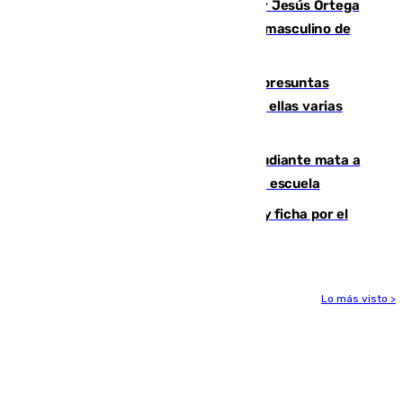
Dos sevillanos de oro: Manuel Cruz y Jesús Ortega
ganan el campeonato del mundo sub19 masculino de
remo
Un juzgado de Ceuta investiga seis presuntas
agresiones sexuales a migrantes, entre ellas varias
menores
Desastre en Tailandia: un joven estudiante mata a
tiros a sus abuelo y a profesores en una escuela
Luca Zidane rompe con el Granada y ficha por el
Leganés
Lo más visto >
Más noticias
Ver más >