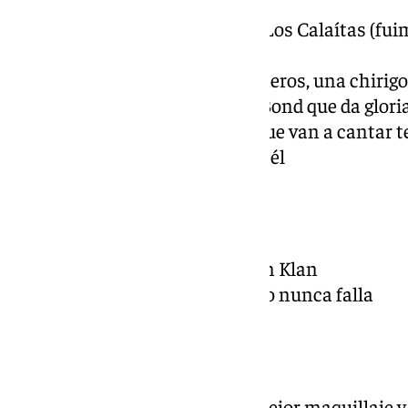
Primer premio: Comparsa Los Calaítas (fuim
de toda la vida
Segundo premio: Los butaneros, una chirig
Tercer premio: Los James Bond que da gloria
Cuarto premio: Cádiz, los que van a cantar te
Primer accésit: Al cielo con él
Cuartetos
Primer premio: Ku Kux Klan Klan
Segundo premio: Un clásico nunca falla
Premios Artesanía
Arte y Caracterización al mejor maquillaje 