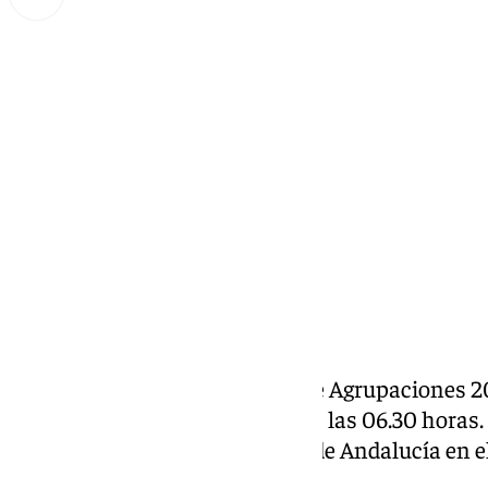
Miguel Alfonso
sábado, 1 marzo 2025, 10:06
Compartir:
El jurado oficial del Concurso de Agrupaciones 2
escena para dar el fallo pasadas las 06.30 horas
horas de coplas durante el Día de Andalucía en e
bastante protagonista.