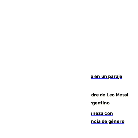
Los Bomberos combaten un incendio en un paraje
de Granada
Muere a los 68 años Jorge Messi, padre de Leo Messi
y pieza fundamental en la carrera del argentino
Retiene a su mujer en su casa y ameneza con
quemar la vivienda: nuevo caso de violencia de género
en Málaga