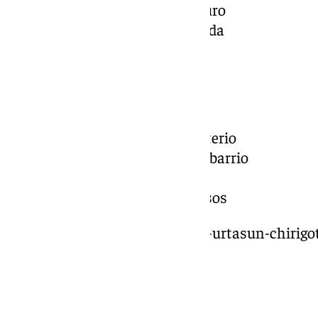
Cuarto premio: El lado oscuro
Primer accésit: La desafinada
Comparsas
Primer premio: Las ratas
Segundo premio: El cementerio
Tercer premio: Los del otro barrio
Cuarto premio: La tribu
Primer accésit: Los poderosos
https://www.101tv.es/ministro-urtasun-chirigot
patrimonio-humanidad/
Chirigotas