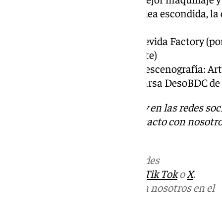
Estéticas (Albarracín, la aldea escondida, l
Bosque))
Maestría del Vestuario: Artevida Factory (po
otro barrio, del Piru y Tomate)
Escena perfecta a la mejor escenografía: Ar
la escenografía de la comparsa DesoBDC d
Descubre más noticias de 101Tv en las redes soc
Tok
o
X
. Puedes ponerte en contacto con nosotro
informativos@101tv.es
Más noticias de
101TV
en las redes
sociales:
Instagram
,
Facebook
,
Tik Tok
o
X
.
Puedes ponerte en contacto con nosotros en el
correo
informativos@101tv.es