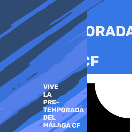
Ir
al
contenido
Tiktok