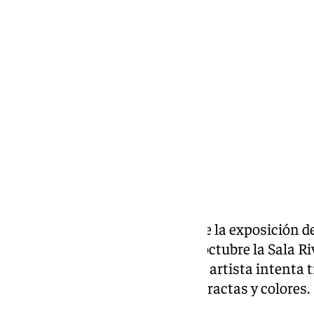
Miguel Alfonso
jueves, 5 septiembre 2024, 16:52
Compartir:
‘Aunque sea de día’ es el título de la exposición d
(1996) que alojará hasta el 5 de octubre la Sala R
Cádiz. Una muestra en la que la artista intenta t
pictórico mediante formas abstractas y colores.