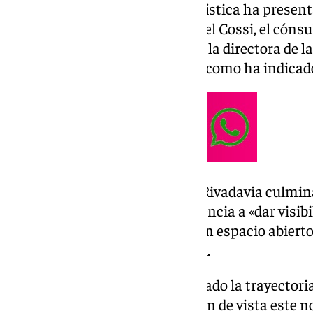
La autora de esta propuesta artística ha present
diputado provincial, José Manuel Cossi, el cónsu
Cádiz, Sergio Leonardo Servin, y la directora de 
Cultura, María Dolores Román, como ha indicado
Con ‘Aunque sea de día’ la Sala Rivadavia culmin
el otoño, manteniendo su tendencia a «dar visibil
de Cádiz y convertir la Sala en un espacio abiert
manifestado José Manuel Cossi.
El diputado provincial ha esbozado la trayectori
a la ciudadanía a que «no pierdan de vista este n