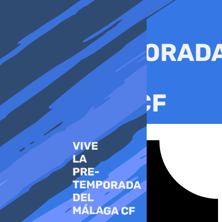
Ir
al
contenido
Tiktok