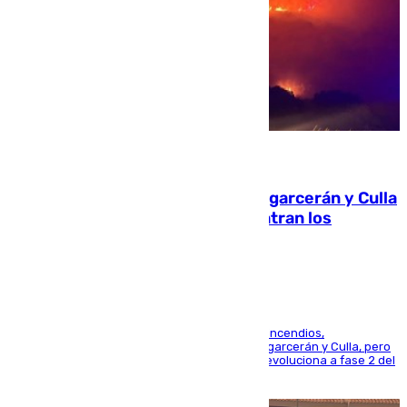
08.08.2026
Incendios de Castellón: Sierra Engarcerán y Culla
evolucionan positivamente y centran los
esfuerzos en Tírig
La UME se suma al operativo de control de los incendios,
progresando adecuadamente los de Sierra Engarcerán y Culla, pero
centrando todo el empeño en el de Culla, que evoluciona a fase 2 del
PEIF