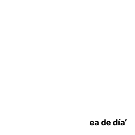
Andalucía
Exposición ‘Aunque sea de día’
en Cádiz