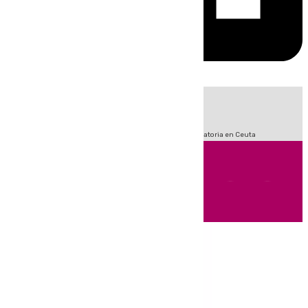
HOY
|
Sucesos
Fútbol
LaLiga
Primera División
Crisis Migratoria en Ceuta
Andalucía