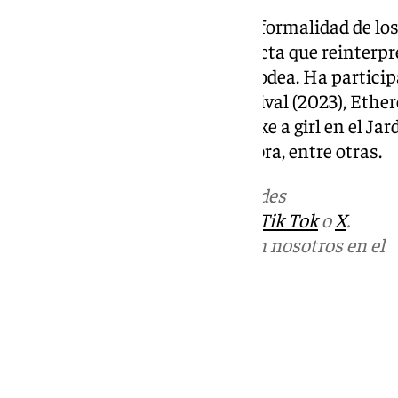
Su exploración constante de la formalidad de los 
por emplear una mirada abstracta que reinterpr
nueva visión de aquello que la rodea. Ha partici
colectivas como Moments Festival (2023), Ethero
Condes de Gabia (2023), Fight like a girl en el Ja
de Málaga (2023) o Bajo la Sombra, entre otras.
Más noticias de
101TV
en las redes
sociales:
Instagram
,
Facebook
,
Tik Tok
o
X
.
Puedes ponerte en contacto con nosotros en el
correo
informativos@101tv.es
Tags:
Últimas noticias