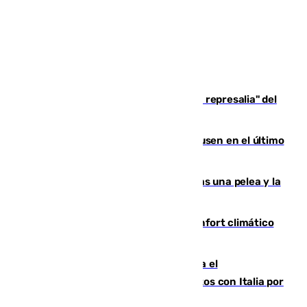
Italia responde ante las "medidas de represalia" del
Gobierno de Sánchez
El Sevilla se desinfla ante el Leverkusen en el último
ensayo (1-2)
Tensión en la prisión de Alhaurín tras una pelea y la
incautación de un punzón
Málaga contabiliza 148 zonas de confort climático
para enfrentar las altas temperaturas
Marlaska notifica a la Unión Europea el
restablecimiento de controles fronterizos con Italia por
vía aérea y marítima