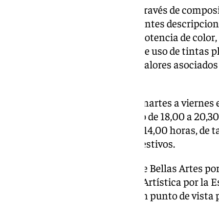
Esa experiencia se establece a través de composi
diferentes formatos, con sugerentes descripcion
‘Cuando salga el sol’. Frescura, potencia de color
en el trazo geométrico o vibrante uso de tintas 
luminosas, son algunas de los valores asociados 
según la Diputación.
La muestra se podrá visitar de martes a viernes 
horas a 13,30 horas y vespertino de 18,00 a 20,30
se limitan a la franja de 11,00 a 14,00 horas, de t
puertas los lunes, domingos y festivos.
Claudia Solari obtuvo el grado de Bellas Artes po
Técnica Superior en Fotografía Artística por la E
desarrollado su trabajo desde un punto de vista p
disciplinas.