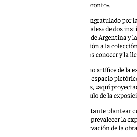
«traerá buenas sorpresas muy pronto».
Sergio Leonardo Servin se ha congratulado por l
que «confirma los réditos culturales» de dos in
edificio, como son el Consulado de Argentina y l
Cultura de Diputación. En relación a la colecció
«disuelve la realidad que creemos conocer y la lle
Por su parte, Claudia Solari, como artífice de la 
intenta traer la naturaleza a un espacio pictór
colores pero a través de sombras, «aquí proyect
contradictorio en relación al título de la exposic
En su opinión, «no es tan importante plantear cuá
aunque ha entendido que «debe prevalecer la exp
y el tiempo que dedica a la observación de la obra