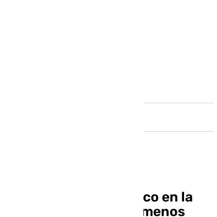
Andalucía
Extremadura coge foco en la
precampaña cuando menos