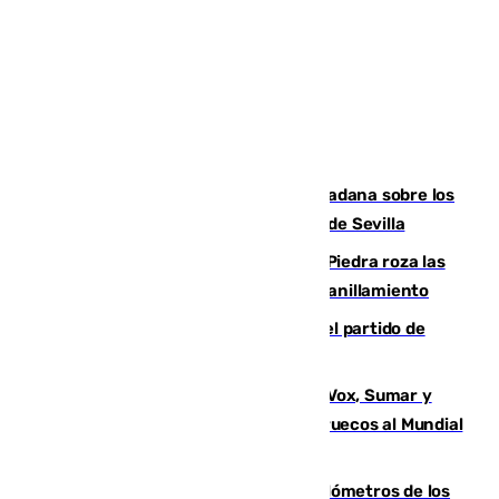
PSOE y Vox critican la consulta ciudadana sobre los
toldos que ha lanzado el Ayuntamiento de Sevilla
La laguna malagueña de Fuente de Piedra roza las
30.000 parejas de flamencos antes del anillamiento
Sigue en directo la retransmisión del partido de
pretemporada Málaga-Al-Arabi
La crisis migratoria de Ceuta une a Vox, Sumar y
Podemos contra la candidatura de Marruecos al Mundial
2030
Diputación limpia de residuos 170 kilómetros de los