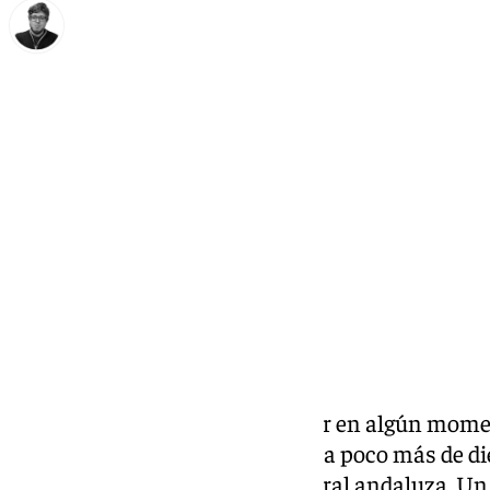
Enrique Rodríguez
miércoles, 22 abril 2026, 12:48
Compartir:
Extremadura tenía que aparecer en algún momen
Vox de la región vecina emergió a poco más de d
oficialmente la campaña electoral andaluza. U