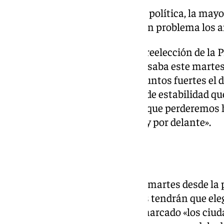
«Si perdemos la estabilidad política, la mayo
ahora mismo, tendremos un problema los a
De este modo, el candidato a la reelección de la 
Andalucía, Juanma Moreno, avisaba este martes 
comunidad pierde uno de sus puntos fuertes el 
estabilidad política, la mayoría de estabilidad
un problema los andaluces, porque perderemos 
enfrentarnos a los retos que hay por delante».
«Ojo» a las encuestas
El líder del PP-A expresaba este martes desde la
estas elecciones los ciudadanos tendrán que elegi
otro sitio», al tiempo que ha remarcado «los ci