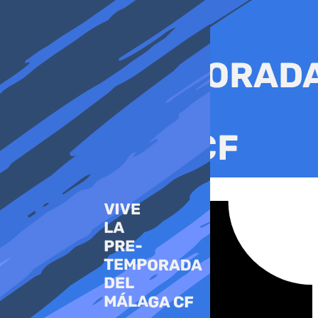
Ir
al
contenido
Tiktok