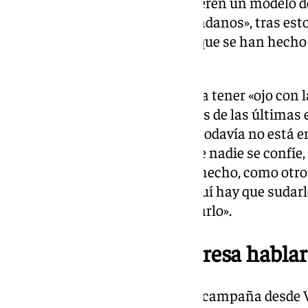
van a «decidir libremente si quieren un modelo d
de gobierno para todos los ciudadanos», tras est
nuestras luces y sombras», porque se han hecho 
no tan mejores».
En cualquier caso, Moreno pedía tener «ojo con
amarga experiencia», citando las de las últimas 
Así, ha remarcado que el PP-A «todavía no está en
«que nadie se quede en casa, que nadie se confíe
algunos dicen, ni que esto está hecho, como otros
expresado, enfatizando que «aquí hay que sudarlo,
un voto prestado y hay que ganarlo».
Ahora a Vox sí le interesa habl
Aunque en el arranque de la precampaña desde 