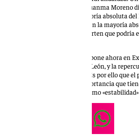
cuando menos conviene a un Juanma Moreno dis
demoscopia apunta a otra mayoría absoluta del P
mágica de los 55 escaños que dan la mayoría abs
Hay sondeos que, incluso, advierten que podría e
aproximarse a los 58 de 2022.
Pero, evidentemente, el foco se pone ahora en E
pasar en Aragón y en Castilla y León, y la reperc
eso sobre la política andaluza. Es por ello que el
remarca más que nunca la importancia que tien
mayoría que Moreno traduce como «estabilidad»