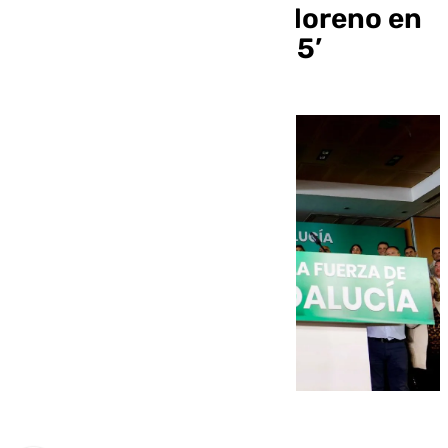
conviene a Juanma Moreno en
su búsqueda de los ’55’