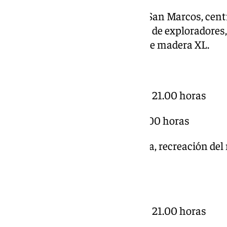
Zona Eco Aventura:
Castillo de San Marcos, centr
educación ambiental, con taller de exploradores
materiales reciclados y juegos de madera XL.
Horarios:
Viernes 11 de octubre, de 17.00 a 21.00 horas
Sábado 12 de octubre, de 11 a 21.00 horas
Plaza Pirata:
Plaza del Polvorista, recreación del
juegos y coreografías.
Horarios:
Viernes 11 de octubre, de 17.00 a 21.00 horas