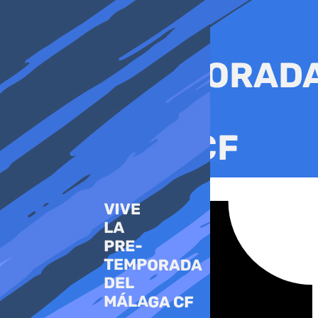
Ir
al
contenido
Tiktok