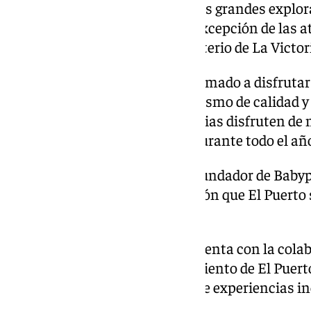
antiguas civilizaciones hasta las grandes explo
actividades serán gratuitas, a excepción de las a
el pasaje del terror en el Monasterio de La Victor
El alcalde Germán Bardo ha animado a disfrutar
proyecto que apuesta por el turismo de calidad y 
ocasión ideal para que las familias disfruten de 
como destino de primer nivel durante todo el año»
Para Juan Manuel Venegas, cofundador de Babyp
organizadora “es una satisfacción que El Puerto
nunca antes se ha realizado.”
Con este evento pionero, que cuenta con la cola
Provincial de Cádiz, el Ayuntamiento de El Puert
turismo familiar y la creación de experiencias in
edades.