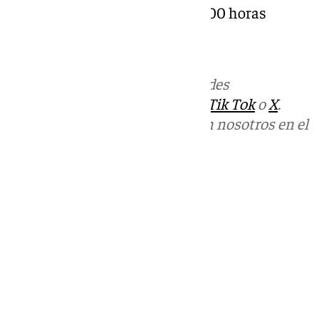
Sábado 12 de octubre, de 11 a 21.00 horas
Más noticias de
101TV
en las redes
sociales:
Instagram
,
Facebook
,
Tik Tok
o
X
.
Puedes ponerte en contacto con nosotros en el
correo
informativos@101tv.es
Tags:
Últimas noticias