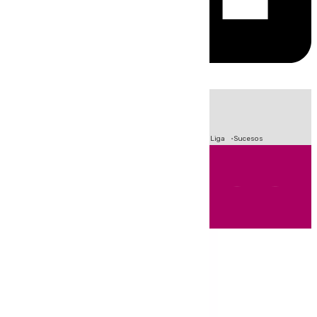
HOY
|
Fútbol
Primera División
Crisis Migratoria en Ceuta
LaLiga
Sucesos
Andalucía