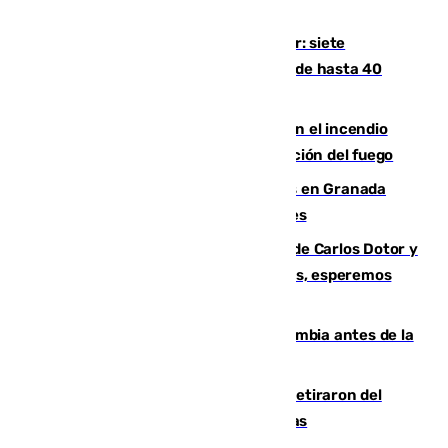
Andalucía sigue asfixiada por el calor: siete
provincias, en alerta por temperaturas de hasta 40
grados
Activado el nivel 2 de emergencia en el incendio
forestal de Niebla por la compleja evolución del fuego
Controlado un incendio de rastrojos en Granada
junto a la autovía y al Callejón de Nogales
Juanfran Funes, sobre las lesiones de Carlos Dotor y
Fernando Calero: “Estamos preocupados, esperemos
que no sea nada”
Felipe VI refuerza los lazos con Colombia antes de la
llegada del nuevo presidente
Fernando Calero y Carlos Dotor se retiraron del
encuentro contra el Ceuta con molestias