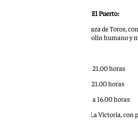
Programación Family Weekend El Puerto:
Zona de Atracciones:
Parking Plaza de Toros, con
hinchables, toro mecánico, futbolín humano y 
Horarios:
Viernes 11 de octubre, de 17.00 a 21.00 horas
Sábado 12 de octubre, de 11.00 a 21.00 horas
Domingo 13 de octubre, de 11.00 a 16.00 horas
Zona del Terror:
Monasterio de La Victoria, con p
cuentacuentos.