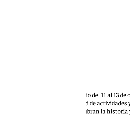
Miguel Alfonso
lunes, 30 septiembre 2024, 13:49
Compartir:
Family Weekend
llega a El Puerto del 11 al 13 de
disfrutar de una amplia variedad de actividades
que grandes y pequeños redescubran la historia 
los Cien Palacios».