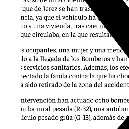
del parque de Jerez se han trasladado hasta 
incidencia, ya que el vehículo ha quedado b
un muro y una vivienda, tras caer unos seis
por la que circulaba, en la que resultaron he
Las dos ocupantes, una mujer y una menor, 
vehículo a la llegada de los Bomberos y han 
por los servicios sanitarios. Además, los e
desconectado la farola contra la que ha choc
cual ha sido retirado de la zona del accident
En la intervención han actuado ocho bomber
autobomba rural pesada (R-32), una autobo
un vehículo pesado grúa (G-13), además de a
Jerez.