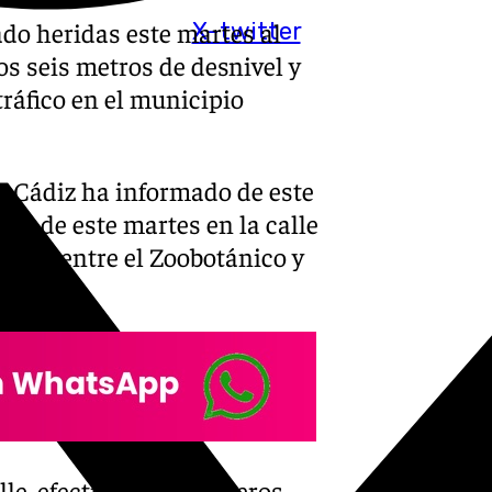
do heridas este martes al
X-twitter
os seis metros de desnivel y
ráfico en el municipio
e Cádiz ha informado de este
ras de este martes en la calle
icada entre el Zoobotánico y
ea Sur.
alle, efectivos de Bomberos