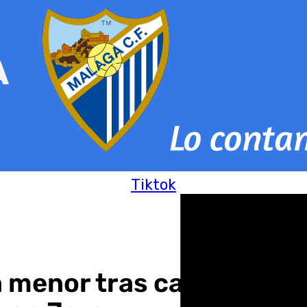
Tiktok
 menor tras caer con su