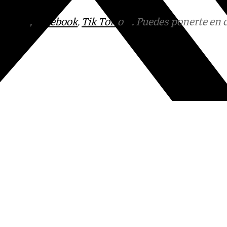
tagram
,
Facebook
,
Tik Tok
o
X
. Puedes ponerte en 