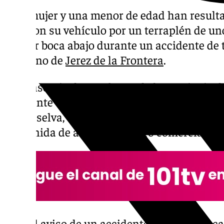
Una mujer y una menor de edad han resulta
caer con su vehículo por un terraplén de un
quedar boca abajo durante un accidente de t
gaditano de
Jerez de la Frontera
.
El Consorcio de Bomberos de la provincia d
accidente que se ha registrado a las 14,35 ho
Madreselva, en la urbanización Mirador, ub
la avenida de acceso al centro comercial Ár
Tras el aviso de un accidente en la citada c