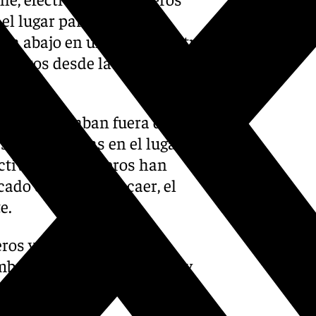
el lugar para atender la
oca abajo en un espacio entre
 metros desde la carretera
ridas.
se encontraban fuera del
sido atendidas en el lugar
fectivos de Bomberos han
ado el turismo al caer, el
e.
os y tres vehículos, una
mba urbana pesada (U-40) y
gentes de la Policía Local de