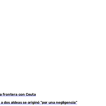
Youtube
la frontera con Ceuta
 a dos aldeas se originó "por una negligencia"