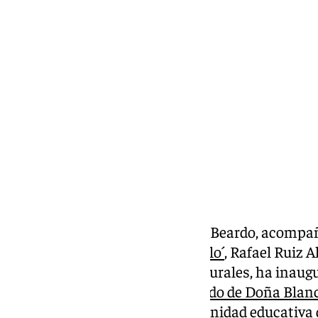
Miguel Alfonso
jueves, 17 octubre 2024, 15:51
Compartir:
El alcalde de El Puerto, Germán Beardo, acompañ
Asociación de Vecinos `El Castillo´
, Rafael Ruiz 
representación de las mujeres rurales, ha inaug
las Mujeres Rurales´ en el
Poblado de Doña Blan
gran representación de la comunidad educativa 