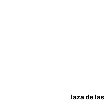
Andalucía
Inauguración de la `Plaza de las
Mujeres Rurales´