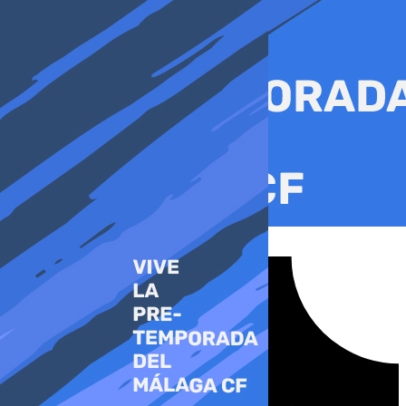
Ir
al
contenido
Tiktok