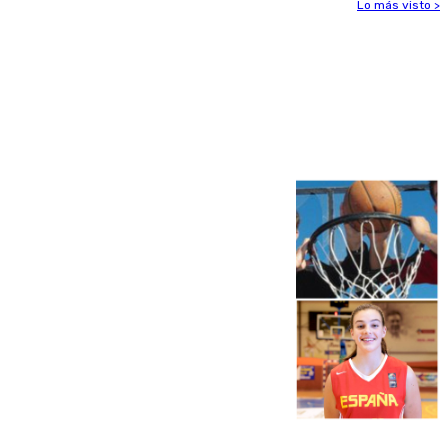
Lo más visto >
Más noticias
Ver más >