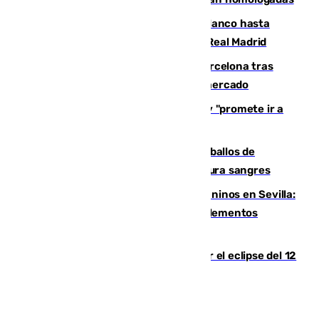
Vinícius Júnior seguirá vestido de blanco hasta
2032 tras cerrar su renovación con el Real Madrid
Rodrigo negocia su fichaje por el Barcelona tras
romper con el Madrid y revoluciona el mercado
El Rey traslada a Vivas su respaldo y "promete ir a
Ceuta" después de la crisis migratoria
El primer ciclo de las carreras de caballos de
Sanlúcar arranca este sábado con 27 pura sangres
Continúan los cierres de parques caninos en Sevilla:
se detectan alimentos que contienen elementos
peligrosos
Estos son los mejores sitios para ver el eclipse del 12
de agosto en la provincia de Málaga