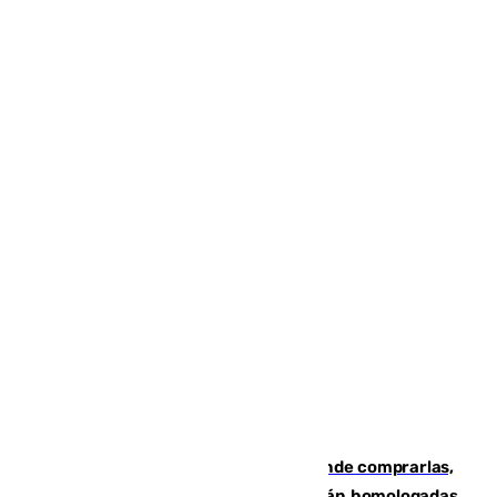
Gafas para el eclipse solar 2026: dónde comprarlas,
dónde conseguirlas y cómo saber si están homologadas