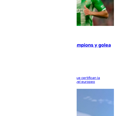
06.08.2026
El Betis supera el examen de Champions y golea
al Arsenal en Dublín (1-3)
Riquelme, Deossa y Fornals firman los tantos que certifican la
superioridad bética ante un rival de máximo nivel europeo