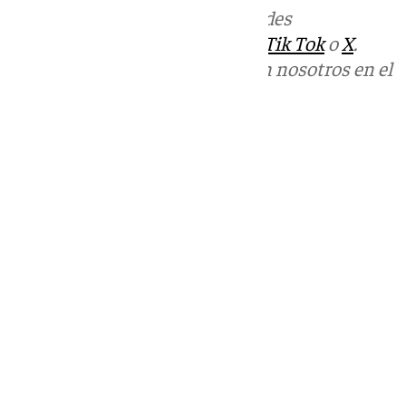
Más noticias de
101TV
en las redes
sociales:
Instagram
,
Facebook
,
Tik Tok
o
X
.
Puedes ponerte en contacto con nosotros en el
correo
informativos@101tv.es
Tags:
Cádiz
Últimas noticias