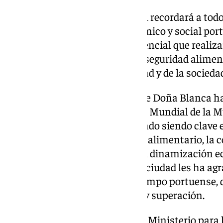
Esta plaza ubicada en calle Real recordará a todo
mujer rural en el avance económico y social po
agradecimiento a la función esencial que realiz
primarios, como garantía de la seguridad alimen
desarrollo sostenible de la ciudad y de la socied
Los alumnos del Ceip Castillo de Doña Blanca h
la lectura del manifiesto del Día Mundial de la M
como transformadoras del mundo siendo clave en
los cuidados, el abastecimiento alimentario, la
lucha contra la despoblación, la dinamización ec
innovación. El primer edil de la ciudad les ha a
la labor que desarrollan en el campo portuense,
capacidad de emprendimiento y superación.
Los últimos datos del Datos del Ministerio para 