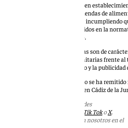
La campaña se ha desarrollado en establecimient
discotecas, bazares, estancos, tiendas de alime
expendedoras, para controlar el incumpliendo q
requisitos obligatorios establecidos en la norma
dicha actividad y cumplimiento.
Todas las infracciones reseñadas son de carácte
26 de diciembre, de medidas sanitarias frente al
venta, el suministro, el consumo y la publicidad 
Es por eso que de todo lo actuado se ha remitido
Territorial de Salud y Consumo en Cádiz de la Ju
Más noticias de
101TV
en las redes
sociales:
Instagram
,
Facebook
,
Tik Tok
o
X
.
Puedes ponerte en contacto con nosotros en el
correo
informativos@101tv.es