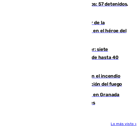
introducía la mercancía desde Marruecos: 57 detenidos,
cuatro de ellos en Andalucía
Ferrán Torres, nombrado embajador de la
Comunidad Valenciana tras convertirse en el héroe del
Mundial
Andalucía sigue asfixiada por el calor: siete
provincias, en alerta por temperaturas de hasta 40
grados
Activado el nivel 2 de emergencia en el incendio
forestal de Niebla por la compleja evolución del fuego
Controlado un incendio de rastrojos en Granada
junto a la autovía y al Callejón de Nogales
Lo más visto >
Más noticias