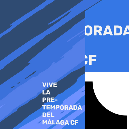
Ir
al
contenido
Tiktok