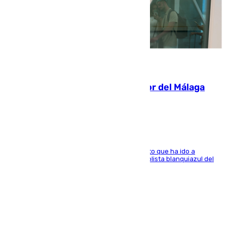
07.08.2026
Isco, la nueva mascota del jugador del Málaga
Dani Lorenzo
El centrocampista marbellí es ‘padre’ de un gato que ha ido a
recoger a Vigo y su nombre es como el exfutbolista blanquiazul del
Arroyo de la Miel