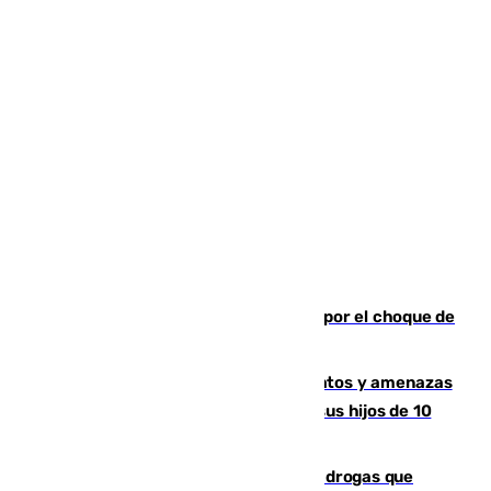
Cortado el Cercanías C-2 de Málaga por el choque de
un tren con una catenaria caída
Detenido en Estepona por malos tratos y amenazas
de muerte a su pareja en presencia de sus hijos de 10
años y 11 meses
Desarticulada una red de tráfico de drogas que