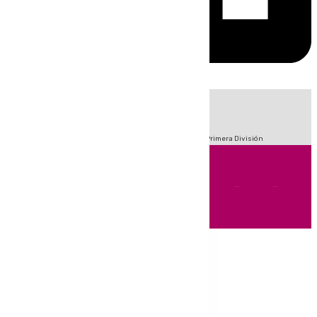
HOY
|
Fútbol
Sucesos
Crisis Migratoria en Ceuta
LaLiga
Primera División
Andalucía