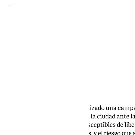
Lynx Devs
jueves, 30 enero 2025, 18:33
Compartir:
La Policía Local de
Cádiz
ha realizado una campa
más de 130 establecimientos de la ciudad ante la 
consumo de los dispositivos susceptibles de libe
también conocidos como vapers, y el riesgo que 