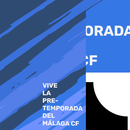
Ir
al
contenido
Tiktok