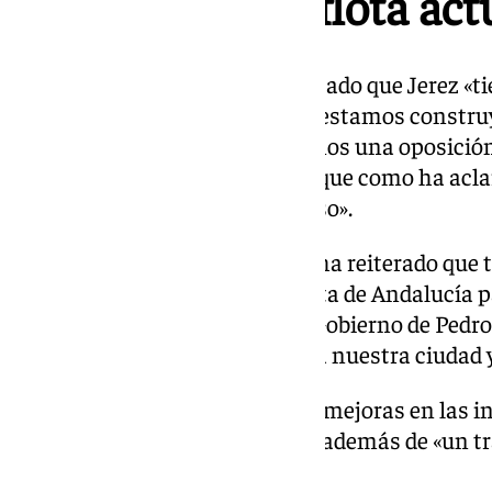
para renovar la flota act
En un primer balance, ha explicado que Jerez «t
estrategia de ciudad con la que estamos constru
recorrer ese camino «necesitamos una oposición
la que vayamos de la mano», lo que como ha aclar
ser crítica pero no solamente eso».
En este sentido, García-Pelayo ha reiterado que 
Diputación de Cádiz y de la Junta de Andalucía p
que «sigue echando en falta al Gobierno de Pedro
para asegurar que «discrimina a nuestra ciudad y 
Ante esto, ha vuelto a reclamar mejoras en las i
aeropuerto o la autopista AP-4, además de «un t
situación de su Ayuntamiento.