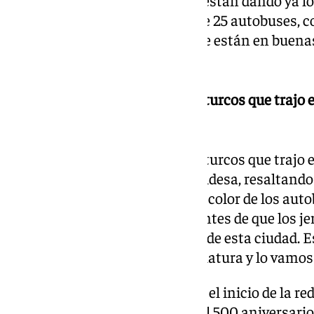
la contratación de un renting de 25 autobuses, c
contando con los autobuses que están en buenas
la flota actual.
«Descartaremos los autobuses turcos que trajo 
problemas»
«Descartaremos los autobuses turcos que trajo 
problemas», ha indicado la alcaldesa, resaltand
traerá una homogenización del color de los auto
marquesinas». «Somos conscientes de que los je
autobuses que estén a la altura de esta ciudad. 
desde que comenzamos la legislatura y lo vamos 
La plantación de 2.000 árboles, el inicio de la re
Guadalete a su paso por Jerez, el 500 aniversario 