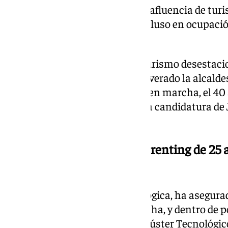
turística» en la ciudad, con una afluencia de tur
verano» en Jerez, superando incluso en ocupaci
de costa.
«Seguimos trabajando por un turismo desestacion
excelencia y sostenible», ha aseverado la alcalde
proyectos de hoteles que están en marcha, el 40 a
Ángel Nieto el año que viene o la candidatura de
Vino para 2026.
«Con la contratación de un renting de 25 
la flota actual»
En materia de industria tecnológica, ha asegura
Connected’, que ya está en marcha, y dentro de 
municipal. A esto se suma, el Clúster Tecnológi