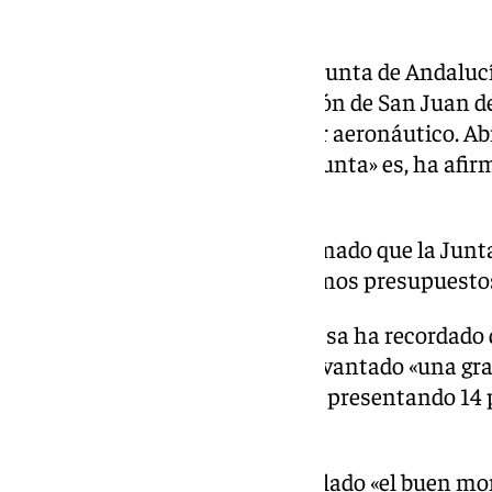
municipales.
Además, ha adelantado que la Junta de Andalucía
proyecto del Centro de Formación de San Juan de
centro relacionado con el sector aeronáutico. Abr
PSOE cuando gobernaba en la Junta» es, ha afir
principales retos».
Además del proyecto, ha confirmado que la Junta
millones de euros» en los próximos presupuestos
Al hilo de este asunto, la alcaldesa ha recordad
Aeronáutico Net Zero, que ha levantado «una gra
empresas ya se han interesado, presentando 14 
200 millones de euros.
En materia de turismo, ha señalado «el buen mo