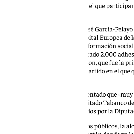
involucradas en un proyecto en el que participan
Universidad de Cádiz.
En materia de cultura, María José García-Pelayo
candidatura de Jerez 2031 a Capital Europea de la
presenta como «motor de transformación social 
poco más de un mes hemos logrado 2.000 adhesi
como el Ayuntamiento de Avignon, que fue la pri
Cultura. Este es un sueño compartido en el que 
provincia», ha manifestado.
A todo ello, la alcaldesa ha comentado que «muy 
Técnica Jerez 2031 en el rehabilitado Tabanco d
medio millón de euros financiados por la Diputa
Por lo que respecta a los servicios públicos, la al
importante noticia» de que «se están dando ya lo