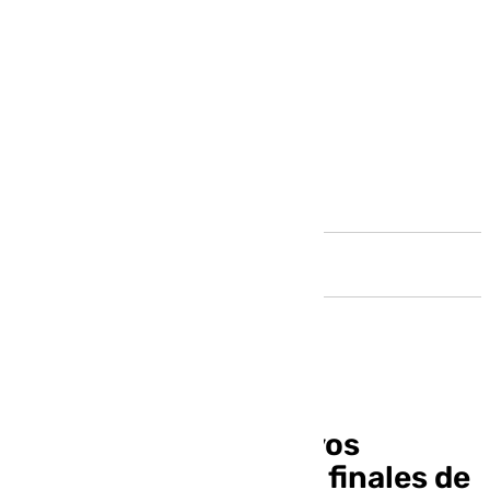
Andalucía
Jerez tendrá 25 nuevos
autobuses urbanos a finales de