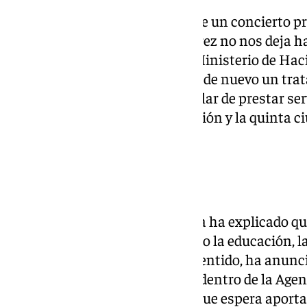
«Pedro Sánchez perdona y ofrece un concierto pr
a Ayuntamientos como el de Jerez no nos deja h
culpa de una intervención del Ministerio de Haci
subidas de impuestos. Pedimos de nuevo un tra
situación absolutamente singular de prestar serv
municipio de España en extensión y la quinta c
comentado a este respecto.
Modela de ciudad
En cuanto al futuro, la alcaldesa ha explicado qu
«muy definida», con pilares como la educación, la
el turismo o la cultura. En ese sentido, ha anunc
el plan de acción local incluido dentro de la Ag
detallada hoja de ruta» para la que espera aporta