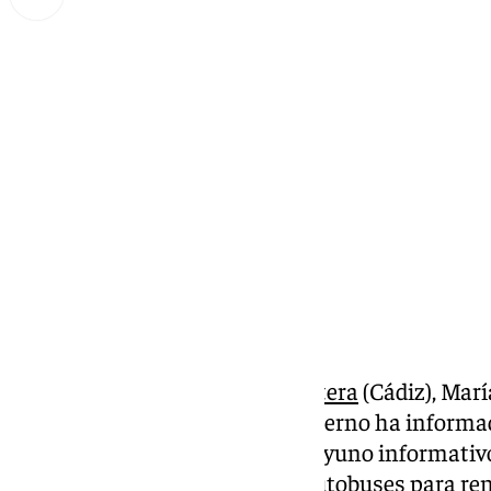
Lynx Devs
viernes, 6 septiembre 2024, 09:40
Compartir:
La alcaldesa de
Jerez de la Frontera
(Cádiz), Marí
acompañada del equipo de Gobierno ha informad
nuevo curso político en un desayuno informativo
licitación de un renting de 25 autobuses para ren