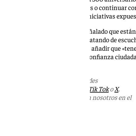
modernización de las Calandrias o continuar con 
limpieza han sido otras de las iniciativas expue
En definitiva, la alcaldesa ha señalado que está
humildad, dejándonos la piel, tratando de escuc
cuando nos equivocamos», para añadir que «tene
estabilidad política actual y la confianza ciudad
Jerez serán muy elevadas».
Más noticias de
101TV
en las redes
sociales:
Instagram
,
Facebook
,
Tik Tok
o
X
.
Puedes ponerte en contacto con nosotros en el
correo
informativos@101tv.es
Tags: