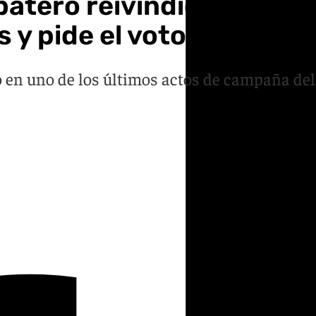
tero reivindica en Motri
s y pide el voto para el 
o en uno de los últimos actos de campaña del