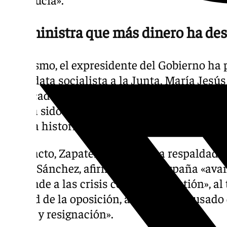
«La ministra que más dinero ha des
Asimismo, el expresidente del Gobierno ha p
candidata socialista a la Junta, María Jesú
destacado su gestión al frente del Ministe
que ha sido «la ministra que más dinero ha
toda la historia democrática».
En el acto, Zapatero también ha respaldado 
Pedro Sánchez, afirmando que España «av
responde a las crisis con rigor y gestión», a
actitud de la oposición, a la que ha acusado 
miedo y resignación».