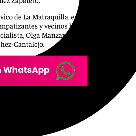
vico de La Matraquilla, en la
simpatizantes y vecinos han
ialista, Olga Manzano, y al
hez-Cantalejo.
o ha defendido el papel
l progreso, la dignidad y la
ción y las ideas de este
n y la vivienda en