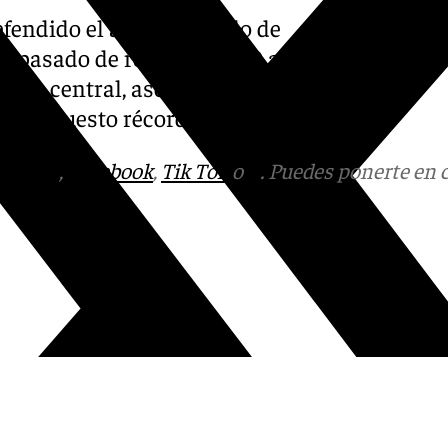
efendido el actual modelo de
a pasado de recibir 37.000 a
utivo central, asegurando que
resupuesto récord».
tagram
,
Facebook
,
Tik Tok
o
X
. Puedes ponerte en 