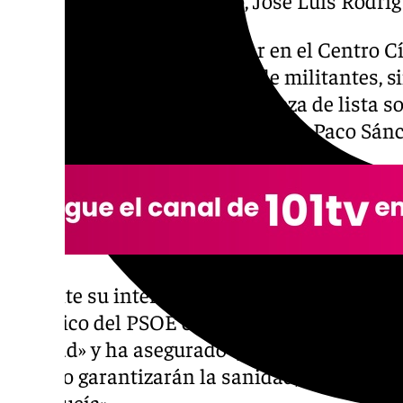
El encuentro ha tenido lugar en el Centro Cí
Plaza de la Coronación, donde militantes, 
acompañado también a la cabeza de lista soc
candidato al Parlamento andaluz Paco Sánc
Durante su intervención, Rodríguez Zapater
histórico del PSOE como «un partido ligado a
libertad» y ha asegurado que «solo la convic
partido garantizarán la sanidad, la educació
Andalucía».