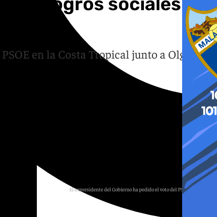
l los logros sociales de
PSOE
 PSOE en la Costa Tropical junto a Olga
El expresidente del Gobierno ha pedido el voto del PSOE en Motril.
F. C.