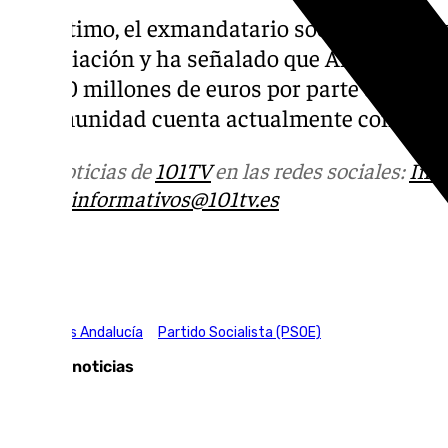
Por último, el exmandatario socialista ha d
financiación y ha señalado que Andalucía h
56.000 millones de euros por parte del Ejec
la comunidad cuenta actualmente con «un p
Más noticias de
101TV
en las redes sociales:
Ins
correo
informativos@101tv.es
Tags:
Elecciones Andalucía
Partido Socialista (PSOE)
Últimas noticias