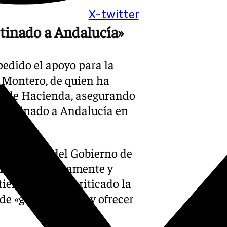
X-twitter
tinado a Andalucía»
edido el apoyo para la
s Montero, de quien ha
rio de Hacienda, asegurando
 destinado a Andalucía en
la gestión del Gobierno de
anza económicamente y
l tiempo que ha criticado la
de «generar ruido y ofrecer