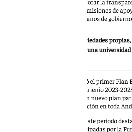
interna— con el objetivo de mejorar la transpare
resultado, se crearon nuevas comisiones de apoy
una evaluación anual de los órganos de gobierno
La Fundación ha creado dos sociedades propias,
social y entrado en el capital de una universidad
cuatro años
En ese mismo periodo se aprobó el primer Plan Es
Fundación, correspondiente al trienio 2023-202
Patronato ha dado luz verde a un nuevo plan par
ampliar el impacto de la institución en toda And
Entre los hitos económicos de este periodo desta
sociedades íntegramente participadas por la Fu