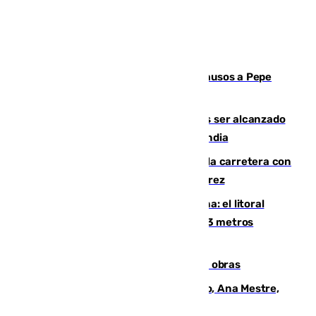
Granada despide con lágrimas y aplausos a Pepe
Habichuela
Un futbolista de 24 años muere tras ser alcanzado
por un rayo durante un partido en Tailandia
Muere un conductor tras salirse de la carretera con
su turismo en la A-480 a la altura de Jerez
Julio supera a junio en basura marina: el litoral
occidental malagueño recoge más de 33 metros
cúbicos de residuos
El Cádiz se afila ante un Granada en obras
La nueva presidenta del Parlamento, Ana Mestre,
hace parada institucional en Cádiz