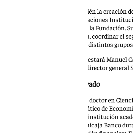
El Patronato ha aprobado también la creación d
Estrategia, Comunicación y Relaciones Instituci
en la estructura organizativa de la Fundación. Su 
comunicación interna y externa, coordinar el se
gestionar las relaciones con los distintos grupos 
Al frente de esta nueva división estará Manuel C
equipo directivo liderado por el director general 
El perfil del presidente renovado
José M. Domínguez Martínez es doctor en Cienc
Universidad de Málaga y catedrático de Economí
décadas de vinculación con esa institución ac
diversos cargos directivos en Unicaja Banco dur
impulsor del proyecto de educación financiera E