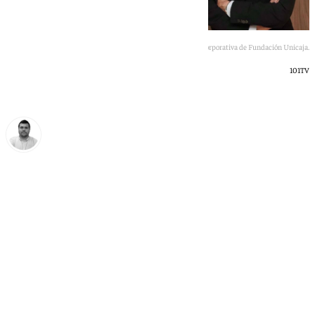
José Manuel Domínguez Martínez posa en una imagen corporativa de Fundación Unicaja.
101TV
Borja Gutiérrez
jueves, 4 junio 2026, 16:46
Compartir: