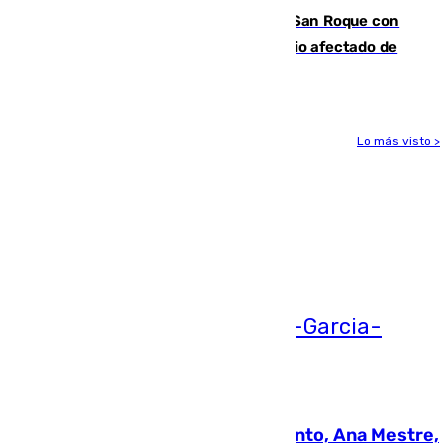
Estabilizado el incendio forestal de San Roque con
19 familias aún desalojadas y un domicilio afectado de
gravedad
Lo más visto >
Más noticias
Ver más >
05.08.2026
La nueva presidenta del Parlamento, Ana Mestre,