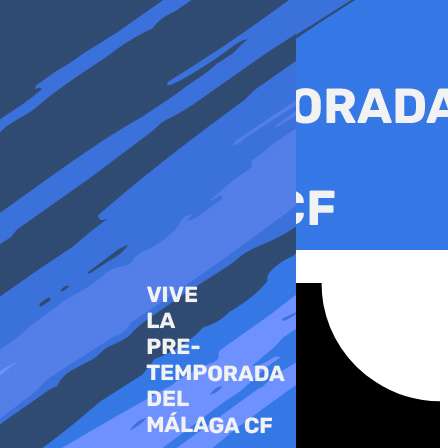
Ir
al
contenido
Tiktok