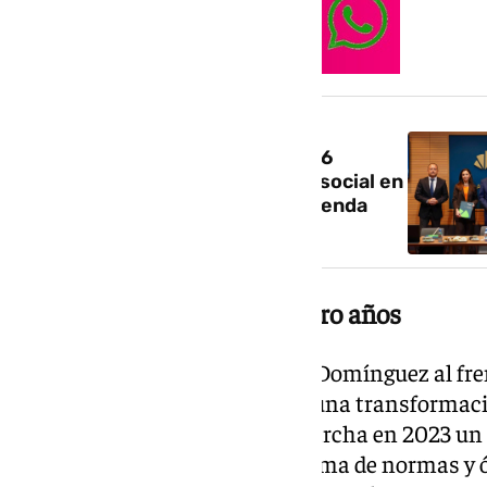
NOTICIA RELACIONADA
Fundación Unicaja alcanza los 76
millones de euros en inversión social en
2025, lanza un proyecto de vivienda
asequible y quiere expandirse
Lo que ha cambiado en cuatro años
Durante el primer mandato de Domínguez al fren
institución ha experimentado una transformació
funcionamiento. Se puso en marcha en 2023 un p
corporativo —es decir, del sistema de normas y 