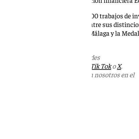
Es autor de más de 20 libros y 300 trabajos de 
pública y sistema financiero. Entre sus distinci
del Colegio de Economistas de Málaga y la Medal
Bellas Artes de San Telmo.
Más noticias de
101TV
en las redes
sociales:
Instagram
,
Facebook
,
Tik Tok
o
X
.
Puedes ponerte en contacto con nosotros en el
correo
informativos@101tv.es
Tags:
Últimas noticias