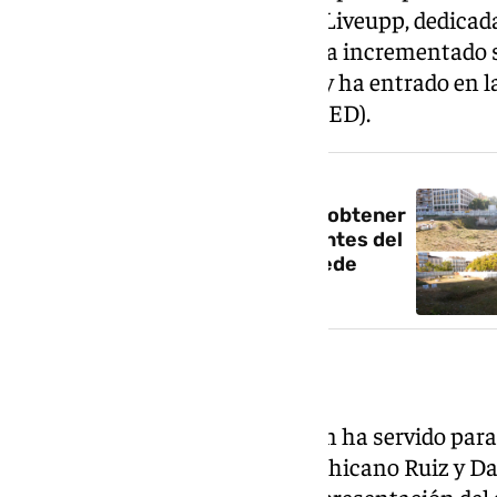
como holding de inversiones, y Liveupp, dedicad
social. La Fundación también ha incrementado su
startups a través de Fundalogy y ha entrado en 
Atlántico-Mediterráneo (UTAMED).
NOTICIA RELACIONADA
La Fundación Unicaja confía en obtener
la cesión del solar del Astoria antes del
verano para arrancar su gran sede
cultural
Tres nuevos patronos
La sesión del Patronato también ha servido para
tres nuevos miembros. Carlos Chicano Ruiz y Da
integrado como patronos en representación del