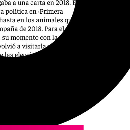
aba a una carta en 2018. Era
a política en ‹Primera
hasta en los animales que
mpaña de 2018. Para el
a su momento con la vaca
lvió a visitarla y este 2026
e las elecciones del 17M.
l amigo de toda la vida a la
to escarnio en los medios de
te, las urnas dejaron el
daluz con aquel Gobierno que
lácito de Vox. Y Juanma