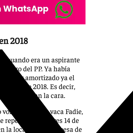
X-twitter
 en 2018
ara cuando era un aspirante
dentro del PP. Ya había
aban por amortizado ya el
cciones de 2018. Es decir,
 sí le volvían la cara.
olver a ver a la vaca Fadie,
 repetirá este jueves 14 de
n la localidad cordobesa de