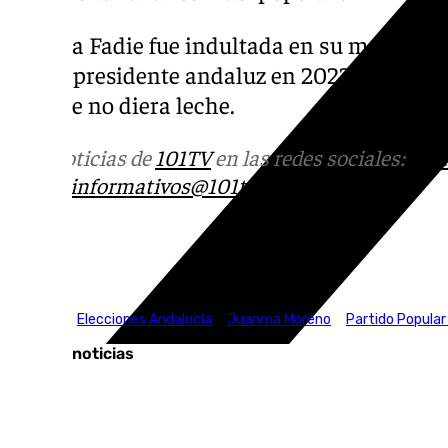
La vaca Fadie fue indultada en su momento y
con el presidente andaluz en 2022 se decidi
aunque no diera leche.
Más noticias de
101TV
en las redes sociales:
Ins
correo
informativos@101tv.es
Tags:
Córdoba
Elecciones Andalucía
Juanma Moreno
Partido Popular
Últimas noticias