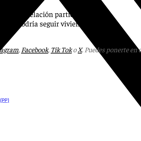
 por su relación particular
ó que podría seguir viviendo
tagram
,
Facebook
,
Tik Tok
o
X
. Puedes ponerte en 
 (PP)