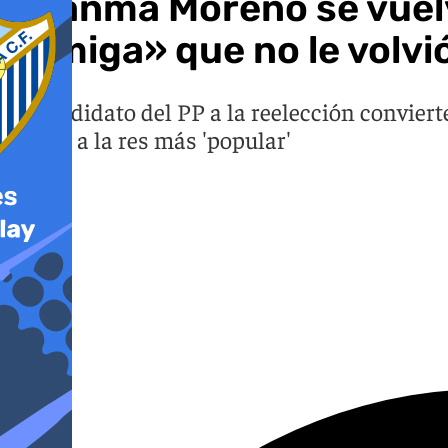
Juanma Moreno se vuelve
«amiga» que no le volvió
El candidato del PP a la reelección conviert
visitar a la res más 'popular'