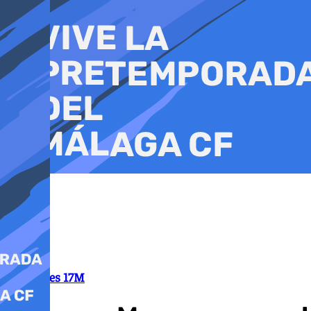
Ir
al
contenido
Elecciones 17M