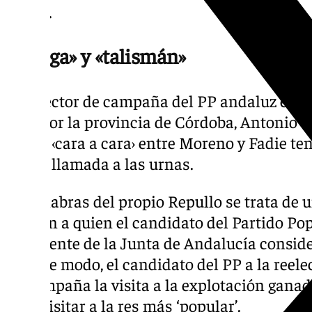
Añora.
«Amiga» y «talismán»
El director de campaña del PP andaluz en e
lista por la provincia de Córdoba, Antonio 
nuevo ‹cara a cara› entre Moreno y Fadie ten
nueva llamada a las urnas.
En palabras del propio Repullo se trata de u
alguien a quien el candidato del Partido Po
presidente de la Junta de Andalucía consid
De este modo, el candidato del PP a la reele
de campaña la visita a la explotación ganad
para visitar a la res más ‘popular’.