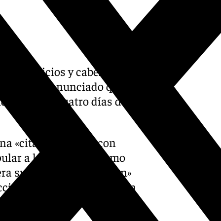
stos comicios y cabeza de
Repullo, ha anunciado que el
drá lugar a cuatro días de la
na «cita ineludible» con
pular a la reelección como
era su «amiga» y «talismán»
cción convierte en tradición
era El Cruce, en Córdoba,