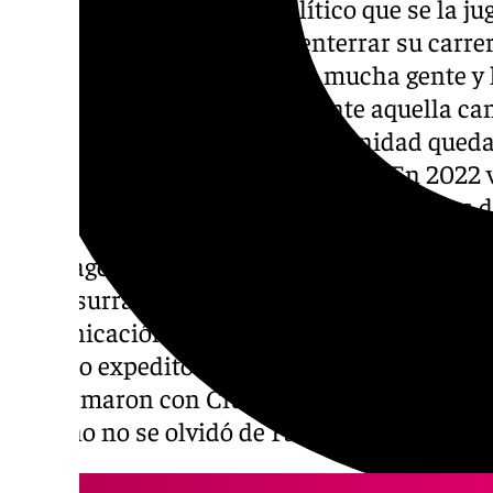
Juanma Moreno era un político que se la jug
gobernar o prácticamente enterrar su carrer
División›. Y se encomendó a mucha gente y 
encontró por Andalucía durante aquella ca
anecdotario política de la comunidad qued
Fadie en Córdoba hace ocho años. En 2022 vo
se reencontrará con ella cuatro días antes d
La imagen del candidato del PP abrazado cua
res susurrándole por los votos provocó cier
comunicación y en redes sociales. No obstan
camino expedito para el vuelco político an
conformaron con Ciudadanos y con el benep
Moreno no se olvidó de Fadie.