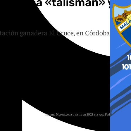
 la vaca «talismán» y
lotación ganadera El Cruce, en Córdoba, para
Juanma Moreno, en su visita en 2022 a la vaca Fadie en Córdoba.
Archivo