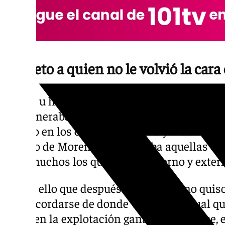
Respeto a quien no le volvió la cara
Manía u homenaje a quien no le volvió la c
que generaba muchas dudas, especialmente 
fallado en los comicios de 2015 y muchos d
periplo de Moreno si no ganaba aquellas ele
eran muchos los que a nivel interno y externo
Es por ello que después Juana Moreno quiso v
para acordarse de donde venía. Un ritual que
mayo en la explotación ganadera El Cruce, e