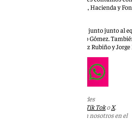
España, consejera de Economía, Hacienda y Fon
Andalucía.
Presentado por Manuel Castillo junto junto al e
Javier Recio, Ana Pérez y Alberto Gómez. También
programa Noelia Losada, Beatriz Rubiño y Jorge 
Más noticias de
101TV
en las redes
sociales:
Instagram
,
Facebook
,
Tik Tok
o
X
.
Puedes ponerte en contacto con nosotros en el
correo
informativos@101tv.es