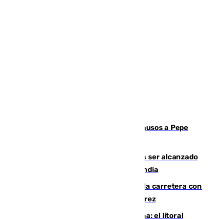
Granada despide con lágrimas y aplausos a Pepe
Habichuela
Un futbolista de 24 años muere tras ser alcanzado
por un rayo durante un partido en Tailandia
Muere un conductor tras salirse de la carretera con
su turismo en la A-480 a la altura de Jerez
Julio supera a junio en basura marina: el litoral