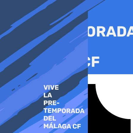
Ir
al
contenido
Tiktok