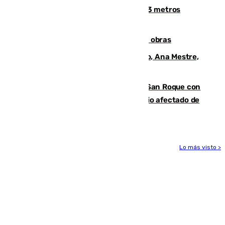
occidental malagueño recoge más de 33 metros
cúbicos de residuos
El Cádiz se afila ante un Granada en obras
La nueva presidenta del Parlamento, Ana Mestre,
hace parada institucional en Cádiz
Estabilizado el incendio forestal de San Roque con
19 familias aún desalojadas y un domicilio afectado de
gravedad
Lo más visto >
Más noticias
Ver más >