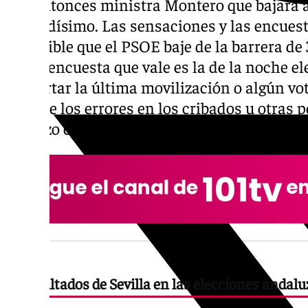
a la entonces ministra Montero que bajara
delicadísimo. Las sensaciones y las encuest
es posible que el PSOE baje de la barrera de 
única encuesta que vale es la de la noche e
descartar la última movilización o algún vot
caso de los errores en los cribados u otras 
rechazo ciudadano.
Resultados de Sevilla en las elecciones andalu