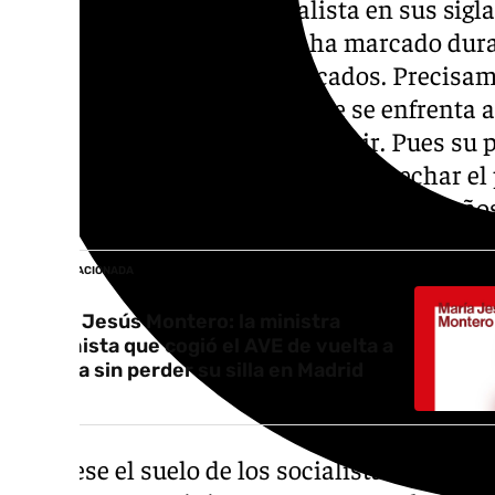
El PSOE lleva la ‹s› de socialista en sus sig
resuena a la sevillanía que ha marcado dur
nombres y momentos destacados. Precisame
María Jesús Montero es la que se enfrenta a 
historia del PSOE-A. Y ya es decir. Pues su
Espadas ya tuvo el deshonor de cosechar el p
formación en la historia con treinta escaño
NOTICIA RELACIONADA
María Jesús Montero: la ministra
sanchista que cogió el AVE de vuelta a
Sevilla sin perder su silla en Madrid
¿Será ese el suelo de los socialistas? Pedr