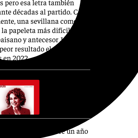
las pero esa letra también
ante décadas al partido. Con
nte, una sevillana como
la papeleta más difícil de la
 paisano y antecesor Juan
eor resultado electoral de la
s en 2022.
o Sánchez encargó hace un año