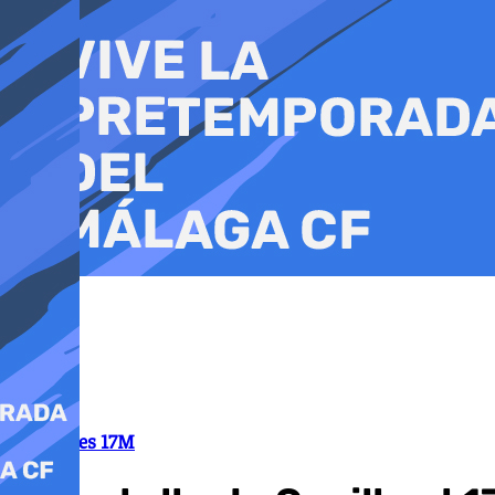
Ir
al
contenido
Elecciones 17M