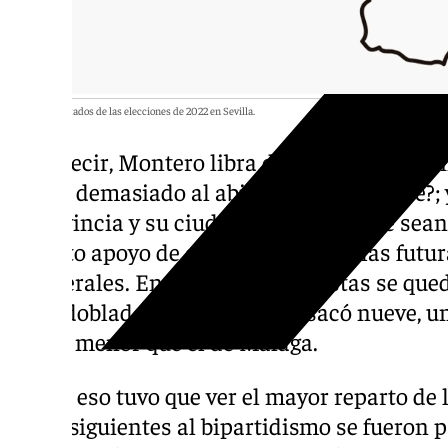
Los resultados de las elecciones de 2022 en Sevilla.
Es decir, Montero libra dos batallas: la p
caer demasiado al abismo y ¿quién sabe?; 
provincia y su ciudad de origen no le sea
cierto apoyo de cara sobre todo a las futu
generales. En 2022, los socialistas se que
ser doblados por un PP que sacó nueve, u
algo menor que el de Málaga.
Y en eso tuvo que ver el mayor reparto de 
dos siguientes al bipartidismo se fueron 