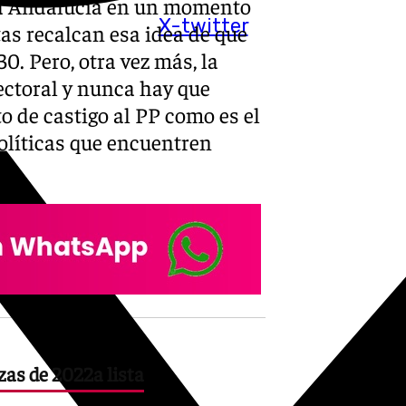
 a Andalucía en un momento
X-twitter
as recalcan esa idea de que
30. Pero, otra vez más, la
lectoral y nunca hay que
o de castigo al PP como es el
políticas que encuentren
zas de 2022a lista