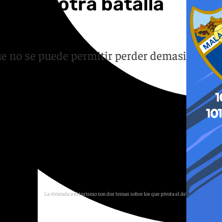
 juega otra batalla
que no se puede permitir perder demasiado
La vivienda o el turismo son dos temas sobre los que pivota el debate sevillano.
Diseño: Ana Gálvez