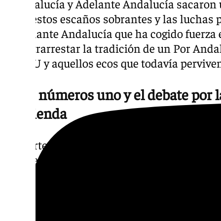
Andalucía y Adelante Andalucía sacaron 
ver estos escaños sobrantes y las luchas 
Adelante Andalucía que ha cogido fuerza
contrarrestar la tradición de un Por Anda
de IU y aquellos ecos que todavía perviv
Los números uno y el debate por l
vivienda
Aparte de María Jesús Montero como núm
apuesta del PP para encabezar la lista es 
populares andaluces como es la actual con
del Pozo. La otra cara conocida en esta n
Maíllo, que parte como candidato sevilla
etapa en el Parlamento andaluz. El tercer 