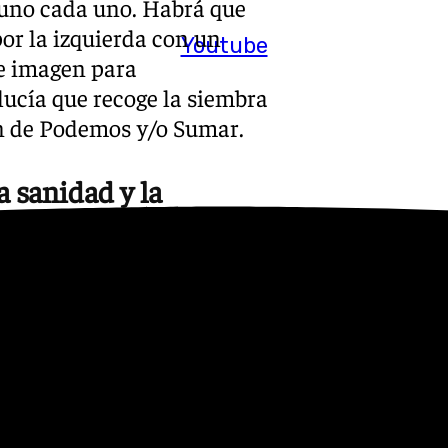
uno cada uno. Habrá que
por la izquierda con un
Youtube
 e imagen para
lucía que recoge la siembra
en de Podemos y/o Sumar.
a sanidad y la
ero uno del PSOE, la
por una veterana de los
sejera de Cultura, Patricia
ómina es la de Antonio
no para buscar su nueva
partido en discordia (Vox)