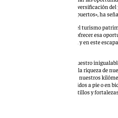
acaparar turistas gracias a la diversificación del
la conectividad a través de aeropuertos», ha señ
Ha manifestado, además, que «el turismo patrimo
de oleoturismo es el que puede ofrecer esa oport
en esta vitrina que es Andalucía y en este esca
es Berlín».
«Vamos a dejar constancia de nuestro inigualabl
nuestra oferta verde, basada en la riqueza de nu
nuestra maravillosa dehesa. En nuestros kilómet
la provincia y pueden ser recorridos a pie o en bi
Historia y nuestra oferta de castillos y fortaleza
Oleoturismo