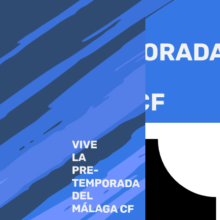
Ir
al
contenido
Tiktok