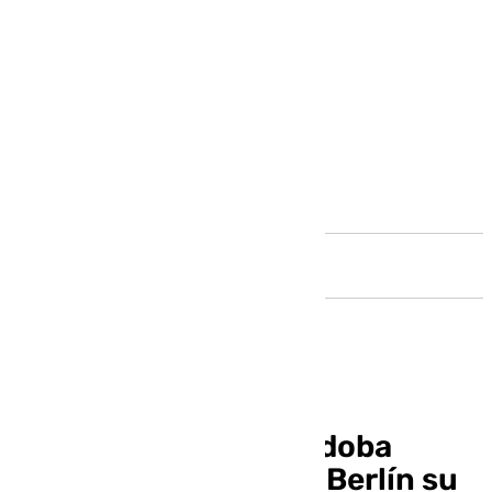
Andalucía
La Diputación de Córdoba
presenta en la ITB de Berlín su