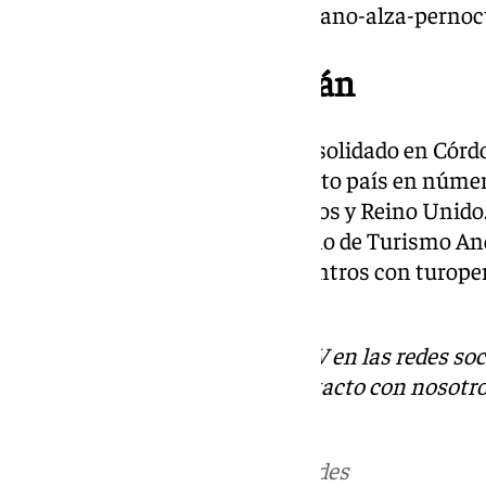
mercado-aleman-registra-otro-ano-alza-pernoc
Datos mercado Alemán
El mercado alemán ya está consolidado en Córdo
avanzando. Alemania es el quinto país en número
de Italia, Francia, Estados Unidos y Reino Unido
la ITB, que se produce de la mano de Turismo An
llevar a cabo reuniones y encuentros con turoper
empresas del sector.
Descubre más noticias de 101TV en las redes soc
Tok
o
X
. Puedes ponerte en contacto con nosotro
informativos@101tv.es
Más noticias de
101TV
en las redes