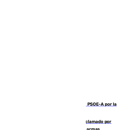
Vuelve el duelo dialéctico entre PP y PSOE-A por la
financiación de las autonomías
Detienen en Málaga a un fugitivo reclamado por
Colombia por homicidio y transporte de armas