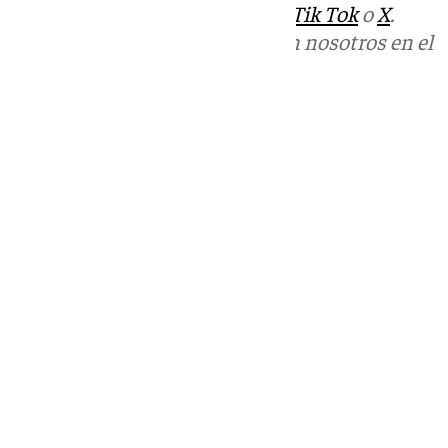
sociales:
Instagram
,
Facebook
,
Tik Tok
o
X
.
Puedes ponerte en contacto con nosotros en el
correo
informativos@101tv.es
Tags:
Últimas noticias