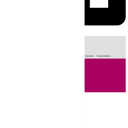
HOY
|
Fútbol
Sucesos
Primera División
Crisis Migratoria en Ceuta
Incendios
Andalucía