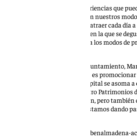
Fuentes ha destacado «las experiencias que pued
provincia, que tienen que ver con nuestros modo
oleoturismo está consiguiendo atraer cada día a
vivir una experiencia completa en la que se degus
almazaras y se conocen de cerca los modos de p
líquido», ha añadido.
La delegada de Turismo en el Ayuntamiento, Mari
objetivo de la ciudad de Córdoba es promocionar 
tiene igual en el mundo». «La capital se asoma a 
con la bandera de nuestros cuatro Patrimonios d
nos conoce y que nos diferencian, pero también
nichos de mercado en los que estamos dando pa
sostenido.
https://www.101tv.es/221290-2benalmadena-acu