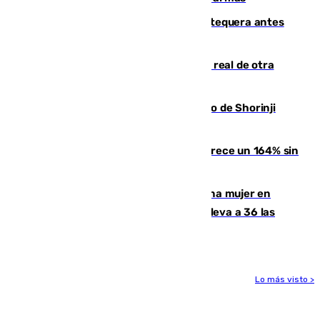
Prueba final del Granada ante el Antequera antes
del inicio de la Liga
Ceuta se prepara ante la posibilidad real de otra
entrada masiva el 15 de agosto
Cártama, protagonista en el Europeo de Shorinji
Kempo celebrado en Berlín
La llegada de inmigrantes a Ceuta crece un 164% sin
contar la entrada masiva
Igualdad confirma el asesinato de una mujer en
Benahavís como violencia machista y eleva a 36 las
víctimas en 2026
Lo más visto >
Más noticias