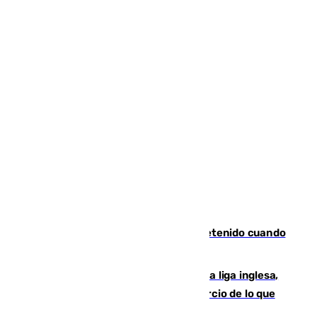
Mata a su expareja en Murcia y es detenido cuando
huía hacia Granada
El Boreham Wood, equipo de la quinta liga inglesa,
rechaza una oferta equivalente a un tercio de lo que
vale el club por un jugador