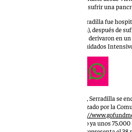
ingresado en estado crítico tras sufrir una pancr
El pasado 10 de septiembre, Serradilla fue hospi
de Ho Chi Minh (antigua Saigón), después de suf
derivadas de la enfermedad, que derivaron en un
se encuentra en la Unidad de Cuidados Intensivo
Según ha explicado su hija Sara, Serradilla se 
participando en un viaje organizado por la Com
alojada en la plataforma ‘
https://www.gofundme
juanma-a-casa-…
‘, ha recaudado ya unos 75.000 
de más de 650 personas, lo que representa el 38 po