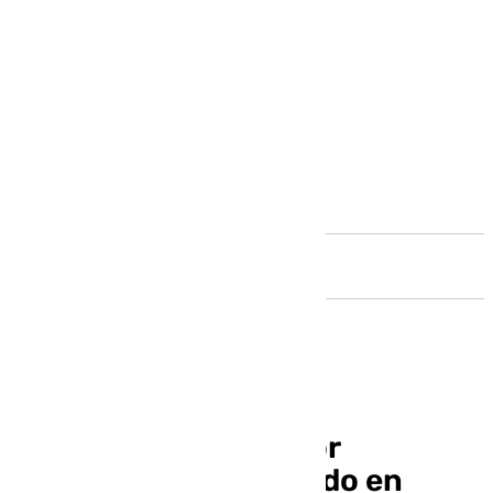
Andalucía
La familia del profesor
cordobés hospitalizado en