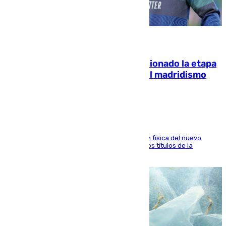
06.08.2026
El malagueño Brahim afronta ilusionado la etapa
con Mourinho y considera que «el madridismo
está contento con mi fútbol»
El atacante malagueño destaca la preparación física del nuevo
cuerpo técnico y fija como meta pelear todos los títulos de la
temporada