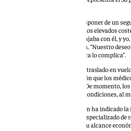
establecido en 200.000 euros.
La familia señala que, pese a disponer de un segu
agotado, lo que obliga a asumir los elevados cost
“Estamos aquí su pareja, que viajaba con él, y yo
supe del ingreso”, explica su hija. “Nuestro deseo
posible, pero su situación médica lo complica”.
El seguro únicamente cubre un traslado en vuel
acompañamiento médico, opción que los médico
inviable dado su estado actual. De momento, los
Serradilla pueda viajar en esas condiciones, al m
La alternativa más segura, según ha indicado la f
avión ambulancia, un servicio especializado de 
es muy elevado y está fuera de su alcance económ