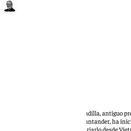
Francisco Marmolejo
miércoles, 15 octubre 2025, 18:39
Compartir:
La familia de Juan Manuel Serradilla, antiguo pr
Córdoba
(UCO) y residente en Santander, ha in
recaudación en línea para repatriarlo desde Vi