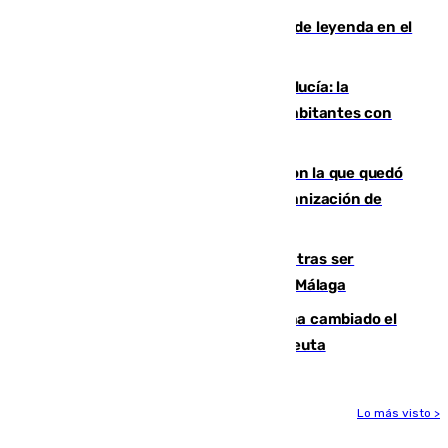
La familia Hernangómez: un legado de leyenda en el
mundo del baloncesto
Nuevo récord de población en Andalucía: la
comunidad supera los 8,7 millones de habitantes con
una alta tasa de extranjeros
Agrede sexualmente a una mujer con la que quedó
por Instagram: dos años prisión e indemnización de
9.000 euros
Un turista de 17 años, hospitalizado tras ser
atropellado a propósito en el Centro de Málaga
De bocadillos a lentejas y pollo: así ha cambiado el
menú de los militares desplegados en Ceuta
Lo más visto >