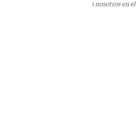
Puedes ponerte en contacto con nosotros en el
correo
informativos@101tv.es
Tags:
Últimas noticias