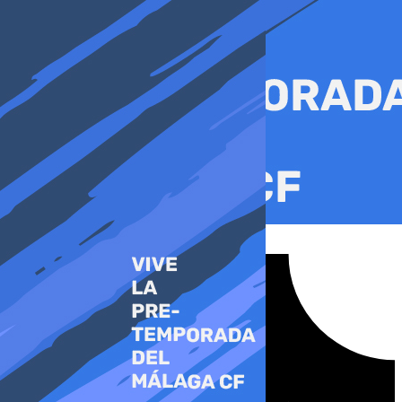
Ir
al
contenido
Tiktok