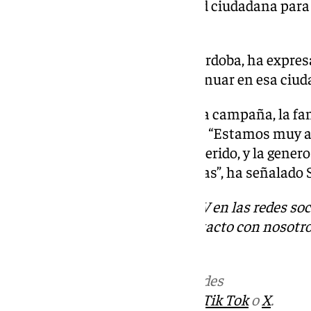
decidido recurrir a la solidaridad ciudadana para 
condiciones seguras y dignas”.
Sara Serradilla, que reside en Córdoba, ha expres
estabilice su padre, pueda continuar en esa ciud
Tres días después del inicio de la campaña, la f
públicamente el apoyo recibido. “Estamos muy a
estamos teniendo. Él es muy querido, y la gener
superando nuestras expectativas”, ha señalado 
Descubre más noticias de 101TV en las redes soc
Tok
o
X
. Puedes ponerte en contacto con nosotro
correo
informativos@101tv.es
Más noticias de
101TV
en las redes
sociales:
Instagram
,
Facebook
,
Tik Tok
o
X
.