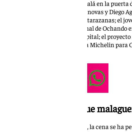
Jiménez, con su proyecto de Faralá en la puerta d
Alhambra; los chefs Cristina Cánovas y Diego Agu
de Palodú junto al Mercado de Atarazanas; el jov
Ochando con el proyecto personal de Ochando e
Tocina, a 30 kilómetros de la capital; el proyect
ReComiendo; y la nueva Estrella Michelin para 
Juan Viú.
Una cena con un toque malagu
Tras la Gala de la Guia Michelin, la cena se ha