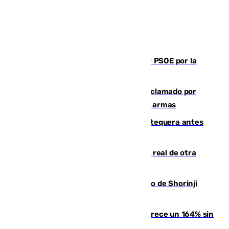
Vuelve el duelo dialéctico entre PP y PSOE por la
financiación de las autonomías
Detienen en Málaga a un fugitivo reclamado por
Colombia por homicidio y transporte de armas
Prueba final del Granada ante el Antequera antes
del inicio de la Liga
Ceuta se prepara ante la posibilidad real de otra
entrada masiva el 15 de agosto
Cártama, protagonista en el Europeo de Shorinji
Kempo celebrado en Berlín
La llegada de inmigrantes a Ceuta crece un 164% sin
contar la entrada masiva