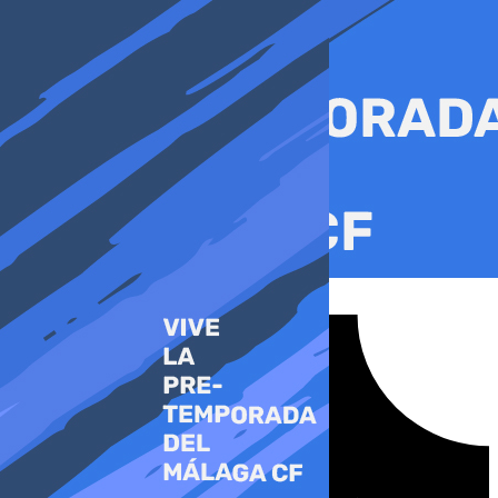
Ir
al
contenido
Tiktok