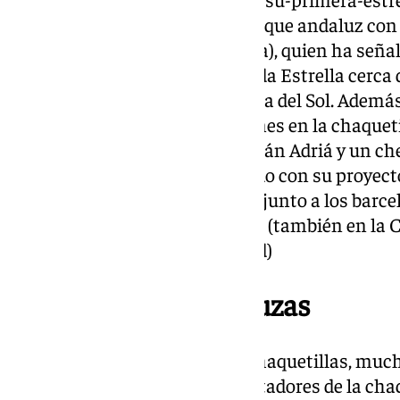
dos estrellas) sí ha habido un toque andaluz con
del restaurante Aleia (Barcelona), quien ha seña
emoción por recibir esta segunda Estrella cerca d
este año ha ido a parar a la Costa del Sol. Ademá
restaurantes con dos distinciones en la chaquet
Albert Adriá, el hermano de Ferrán Adriá y un ch
que tras El Bulli sigue triunfando con su proyect
han tenido sabor catalán: pues junto a los barc
han sido distinguidos Mont Bar (también en la 
(Lérida) y Ramón Freixa (Madrid)
Cinco alegrías andaluzas
Cuando empezó el reparto de chaquetillas, much
andaluza con cinco nuevos portadores de la chaqu