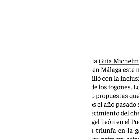
No hay nuevos tres estrellas en la
Guía Michelin
el resumen de la Gala celebrada en Málaga este 
que la gastronomía andaluza brilló con la inclu
restaurantes en el firmamento de los fogones. Los
gastronómica’ no han observado propuestas que 
los 16 restaurantes galardonados el año pasado
de los andaluces Noor, el establecimiento del ch
Aponiente, el mítico local de Ángel León en el P
https://www.101tv.es/andalucia-triunfa-en-la-g
cinco-restaurantes-que-logran-su-primera-estrel