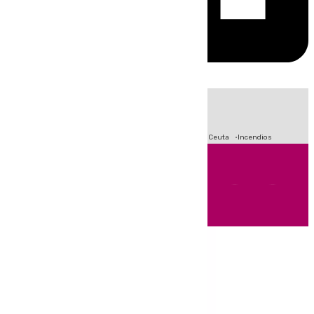
HOY
|
Fútbol
Sucesos
Primera División
Crisis Migratoria en Ceuta
Incendios
Andalucía