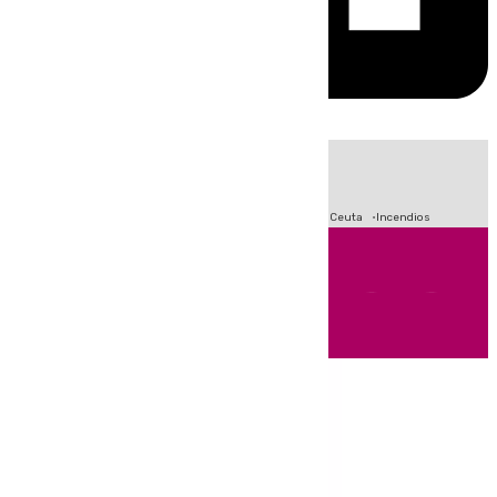
HOY
|
Fútbol
Sucesos
Primera División
Crisis Migratoria en Ceuta
Incendios
Andalucía