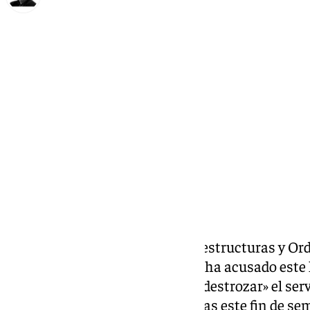
Francisco Marmolejo
lunes, 21 octubre 2024, 09:17
Compartir:
La consejera de Fomento, Infraestructuras y Orde
Junta de Andalucía,
Rocío Díaz
, ha acusado este
Transportes, Óscar Puente, de «destrozar» el serv
las graves incidencias registradas este fin de s