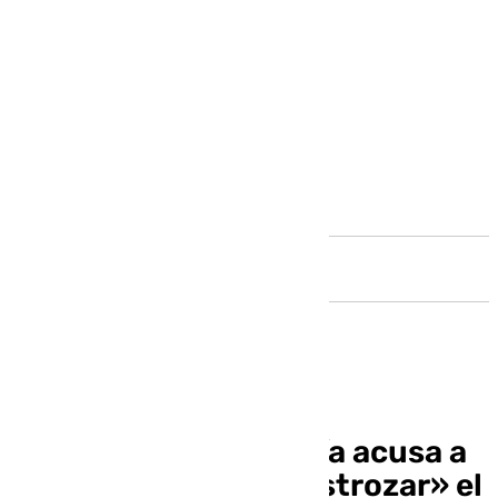
Andalucía
La Junta de Andalucía acusa a
Óscar Puente de «destrozar» el