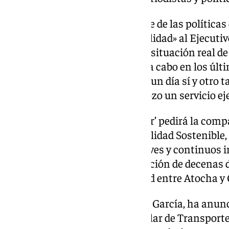
En este contexto, la responsable de las políticas
andaluz ha «exigido responsabilidad» al Ejecutiv
reclamado que «nos explique la situación real de 
qué inversiones se han llevado a cabo en los últ
evitar que los españoles sufran un día sí y otro t
que es el ministro que ha destrozo un servicio e
El grupo parlamentario ‘popular’ pedirá la comp
ministro de Transportes y Movilidad Sostenible,
para que informe sobre los «graves y continuos in
nacional, después de la cancelación de decenas 
causa de un incidente en Madrid entre Atocha y
La portavoz en el Senado, Alicia García, ha anunc
comparecencia urgente del titular de Transportes