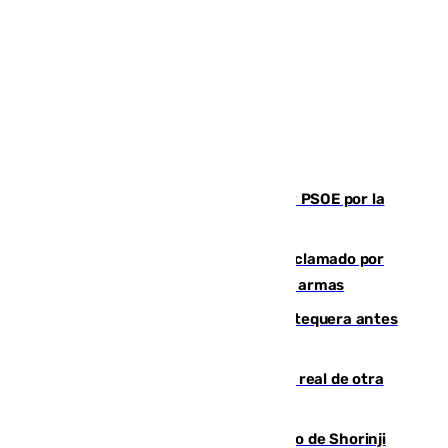
Vuelve el duelo dialéctico entre PP y PSOE por la
financiación de las autonomías
Detienen en Málaga a un fugitivo reclamado por
Colombia por homicidio y transporte de armas
Prueba final del Granada ante el Antequera antes
del inicio de la Liga
Ceuta se prepara ante la posibilidad real de otra
entrada masiva el 15 de agosto
Cártama, protagonista en el Europeo de Shorinji