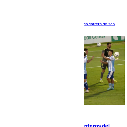
Del filial pepinero a récord absoluto: la meteórica carrera de Yan
Diomande en solo doce meses
06.08.2026
Ya se han estrenado los tres delanteros del