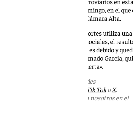
frecuencia» de los incidentes ferroviarios en est
el PP en un comunicado este domingo, en el que e
Comisión de Transportes de la Cámara Alta.
«Cuando un ministro de Transportes utiliza una
y la otra para insultar en redes sociales, el resul
ferroviarios no funcionan como es debido y qued
para atajar el problema», ha afirmado García, qu
ha descarrilado y está en vía muerta».
Más noticias de
101TV
en las redes
sociales:
Instagram
,
Facebook
,
Tik Tok
o
X
.
Puedes ponerte en contacto con nosotros en el
correo
informativos@101tv.es
Tags: