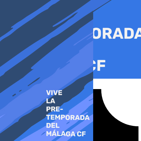
Ir
al
contenido
Tiktok