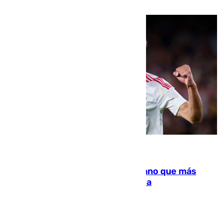
droga a Argelia y personas de vuelta
07.08.2026
Juanlu Sánchez, el sexto canterano que más
dinero deja en las arcas del Sevilla