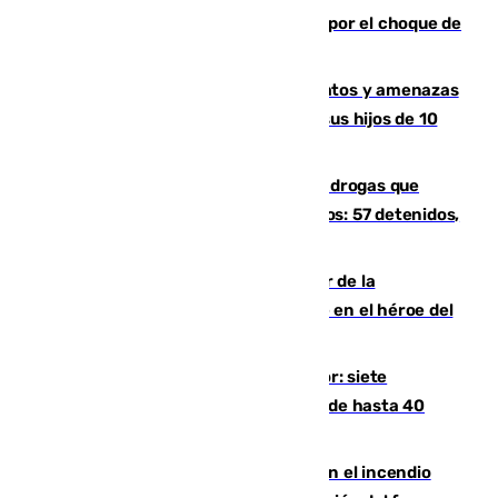
Cortado el Cercanías C-2 de Málaga por el choque de
un tren con una catenaria caída
Detenido en Estepona por malos tratos y amenazas
de muerte a su pareja en presencia de sus hijos de 10
años y 11 meses
Desarticulada una red de tráfico de drogas que
introducía la mercancía desde Marruecos: 57 detenidos,
cuatro de ellos en Andalucía
Ferrán Torres, nombrado embajador de la
Comunidad Valenciana tras convertirse en el héroe del
Mundial
Andalucía sigue asfixiada por el calor: siete
provincias, en alerta por temperaturas de hasta 40
grados
Activado el nivel 2 de emergencia en el incendio