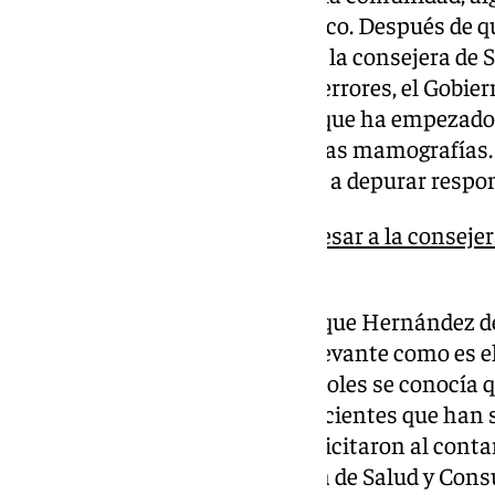
dos años en recibir su diagnóstico. Después de
que no hay intención de cesar a la consejera de 
un llamamiento a localizar los errores, el Gobie
comunicado con el anuncio de que ha empezado a
personas que se habían hecho las mamografías. 
autonómico asegura que se van a depurar respon
Juanma Moreno rechaza cesar a la consejera 
«localizar los errores»
Desde la oposición insisten en que Hernández deb
cadena sobre un asunto tan relevante como es e
del cáncer de mama. Este miércoles se conocía q
comunicación» en el caso de pacientes que han s
complementarias que se les solicitaron al cont
posibles tumores. La Consejería de Salud y Cons