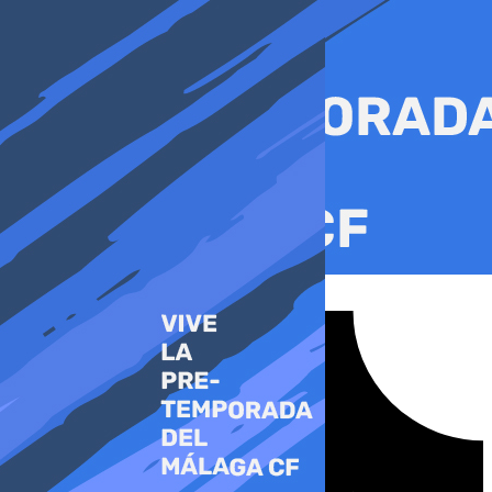
Ir
al
contenido
Tiktok