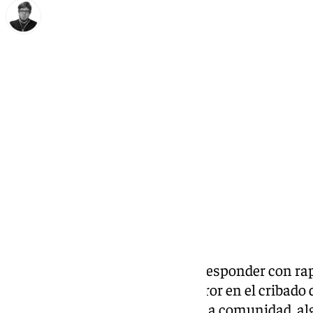
Enrique Rodríguez
jueves, 2 octubre 2025, 13:53
Compartir:
La Junta de Andalucía intenta responder con rapid
ámbito sanitario debido a un error en el cribad
afectado a miles de mujeres en la comunidad, al