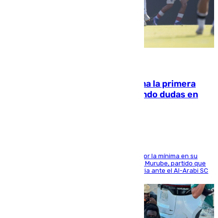
07.08.2026
El Málaga cae ante el Ceuta y suma la primera
derrota de la pretemporada dejando dudas en
defensa
El cuadro dirigido por Juanfran Funes perdió por la mínima en su
envite contra el conjunto caballa en el Alfonso Murube, partido que
se disputó un día después de su primera victoria ante el Al-Arabi SC