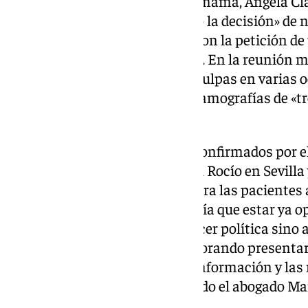
Por su parte, la presidenta de Amama, Ángela Cl
Consejería «no sabe quién tomó la decisión» de 
mamografías dudosas implicaron la petición de
complementaria, una ecografía. En la reunión m
Hernández, «que ha pedido disculpas en varias 
a Amama de que revisará las mamografías de «tre
depurando responsabilidades».
Los puntos críticos que están confirmados por 
Salud son el Hospital Virgen del Rocío en Sevilla 
cuanto al circuito preferente para las pacientes 
Amama ha señalado que «tendría que estar ya o
ninguneadas. No venimos a hacer política sino a
Claverol. La asociación está valorando presenta
decisión final dependerá de la información y la
plazo de un mes, ha puntualizado el abogado M