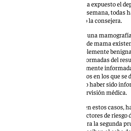
siempre bajo criterio médico», ha expuesto el d
Hernández. En el plazo de «una semana, todas h
situación», se ha comprometido la consejera.
Actualmente, cuando se realiza una mamografía
programa de cribado del cáncer de mama existen 
negativo, positivo y lesión posiblemente benigna
negativos, las pacientes son informadas del resu
positivos, las mujeres son igualmente informad
procedimientos pero, en los casos en los que se
benignas las mujeres pueden no haber sido info
procedimiento clínico con supervisión médica.
La consejera ha explicado que, en estos casos, h
imágenes y, en función de los factores de riesgo 
tiempo que ha de transcurrir para la segunda pr