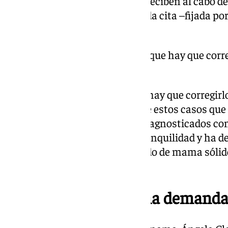
ajenas a estas circunstancias, reciben al cabo 
que no esperan para esa segunda cita –fijada por
intranquilidad y angustia».
«Es algo normal y creemos que hay que corre
corregir»
«Es algo normal y creemos que hay que corregirlo
señalado la consejera. El 98% de estos casos qu
diagnóstica terminan siendo diagnosticados c
ha incidido en el mensaje de tranquilidad y ha 
tenemos un programa de cribado de mama sólido
bien».
Amama piensa en una demanda 