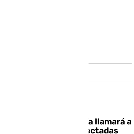
Andalucía
La Junta de Andalucía llamará a
las 2.000 mujeres afectadas