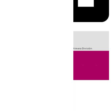
HOY
|
Fútbol
Sucesos
Crisis Migratoria en Ceuta
LaLiga
Primera División
Andalucía