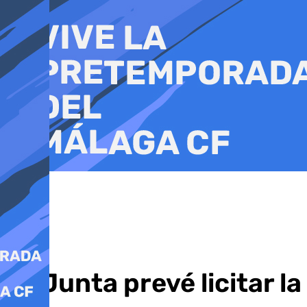
Ir
al
contenido
La Junta prevé licitar l