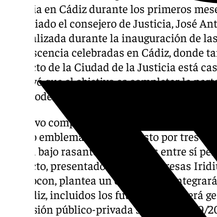
Justicia en Cádiz durante los primeros mes
anunciado el consejero de Justicia, José An
fue realizada durante la inauguración de l
Adolescencia celebradas en Cádiz, donde ta
proyecto de la Ciudad de la Justicia está c
subrayó que el objetivo es completar la part
para poder licitar las obras en la fecha previ
El nuevo complejo, que se situará en los sue
diseño emblemático compuesto por tres tor
planta bajo rasante, conectadas entre sí pe
proyecto, presentado por las empresas Iridi
Carmocon, plantea un edificio que integrará
de Cádiz, incluidos los futuros, y que será
concesión público-privada según la Ley 9/20