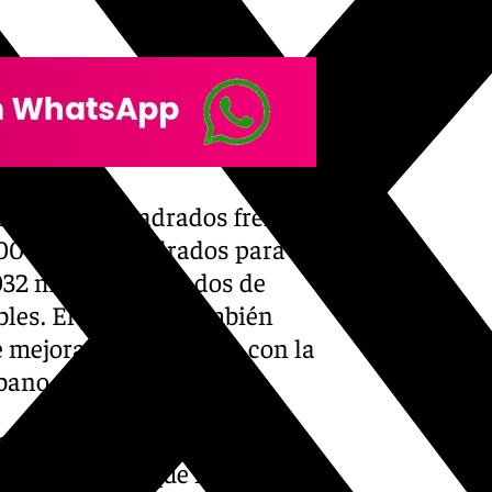
802 metros cuadrados frente
.000 metros cuadrados para
.032 metros cuadrados de
bles. El proyecto también
e mejorará la conexión con la
rbano de la ciudad.
rmigón prefabricado y
ioambientales que incluyen el