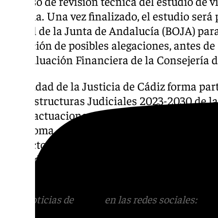
proceso de revisión técnica del estudio de v
marcha. Una vez finalizado, el estudio será 
Oficial de la Junta de Andalucía (BOJA) para
recepción de posibles alegaciones, antes de
de Evaluación Financiera de la Consejería 
La Ciudad de la Justicia de Cádiz forma par
Infraestructuras Judiciales 2023-2030 de la
prevé actuaciones en todos los partidos jud
autónoma, con una inversión superior a 1.5
proyecto busca poner fin a la dispersión de 
calidad del servicio y fomentar la digitalizac
ciudad.
Más noticias de
101TV
en las redes sociales:
Ins
correo
informativos@101tv.es