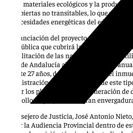
uso de materiales ecológicos y la producció
las cubiertas no transitables, lo que permit
las necesidades energéticas del edificio.
La financiación del proyecto se realizará 
obra pública que cubrirá la construcción del
rehabilitación de las naves adyacentes, uti
Junta de Andalucía abonará un canon anual 
durante 27 años, después de lo cual el inmue
administración andaluza. El uso de este tip
reducir los plazos y evitar la generación de 
desarrollo de proyectos de gran envergadur
El consejero de Justicia, José Antonio Nieto
incluir la Audiencia Provincial dentro de es