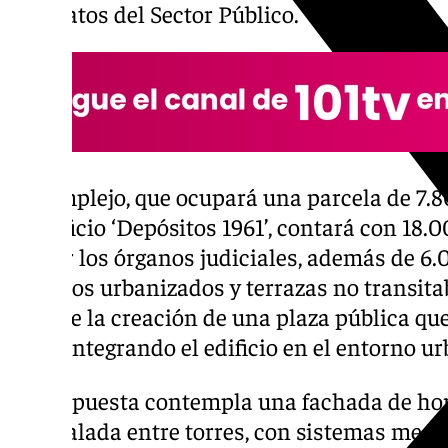
Contratos del Sector Público.
El complejo, que ocupará una parcela de 7.
al edificio ‘Depósitos 1961’, contará con 18
acoger los órganos judiciales, además de 6
espacios urbanizados y terrazas no transita
incluye la creación de una plaza pública qu
zona, integrando el edificio en el entorno u
La propuesta contempla una fachada de ho
acristalada entre torres, con sistemas med