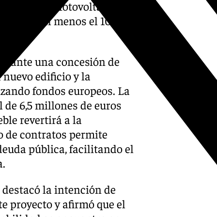
n de energía fotovoltaica en
irá cubrir al menos el 10% de
mediante una concesión de
 nuevo edificio y la
lizando fondos europeos. La
de 6,5 millones de euros
ble revertirá a la
o de contratos permite
deuda pública, facilitando el
a.
, destacó la intención de
te proyecto y afirmó que el