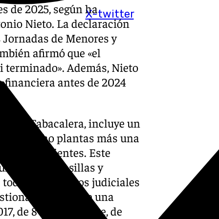
es de 2025, según ha
X-twitter
tonio Nieto. La declaración
as Jornadas de Menores y
mbién afirmó que «el
asi terminado». Además, Nieto
e financiera antes de 2024
sta.
los de Tabacalera, incluye un
res de ocho plantas más una
ro independientes. Este
um, Martín Casillas y
 todos los órganos judiciales
 gestionado mediante una
17, de 8 de noviembre, de