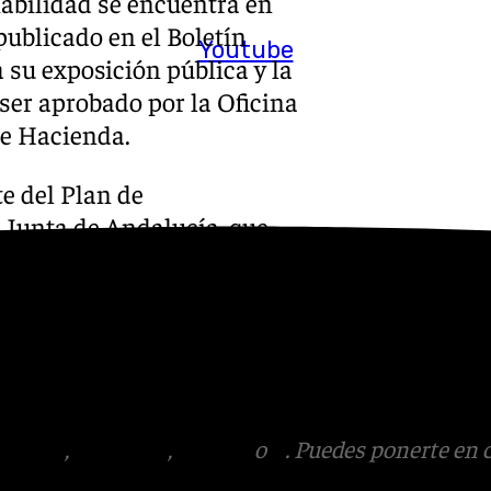
iabilidad se encuentra en
publicado en el Boletín
Youtube
 su exposición pública y la
 ser aprobado por la Oficina
de Hacienda.
te del Plan de
 Junta de Andalucía, que
iciales de la comunidad
00 millones de euros. Este
sedes judiciales, mejorar la
ión de la justicia en la
tagram
,
Facebook
,
Tik Tok
o
X
. Puedes ponerte en 