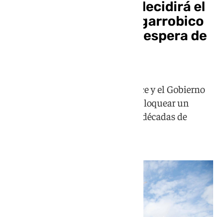
La justicia andaluza decidirá el
futuro del hotel El Algarrobico
tras dos décadas a la espera de
su demolición
La Junta de Andalucía, Greenpeace y el Gobierno
central recurren al TSJA para desbloquear un
proceso que acumula más de dos décadas de
litigios y retrasos