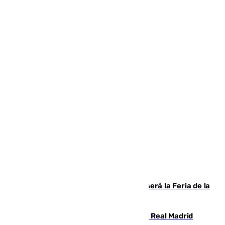
Talleres, escape room y música: así será la Feria de la
Juventud Cofrade de Málaga
El fichaje más caro de la historia del Real Madrid