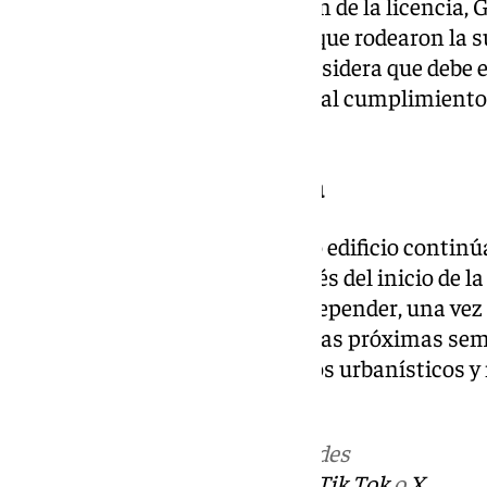
Además de solicitar la anulación de la licencia,
que analice las circunstancias que rodearon la 
municipal. La organización considera que debe es
adoptada por el pleno se ajusta al cumplimiento 
existentes.
Dos décadas de controversia
Mientras tanto, el emblemático edificio continúa 
almeriense. Dos décadas después del inicio de la 
sigue sin resolverse y vuelve a depender, una vez
decisión que adopte el TSJA en las próximas s
inflexión en uno de los conflictos urbanísticos
prolongados de España.
Más noticias de
101TV
en las redes
sociales:
Instagram
,
Facebook
,
Tik Tok
o
X
.