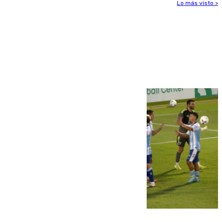
Lo más visto >
Más noticias
Ver más >