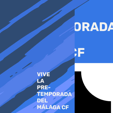
Ir
al
contenido
Tiktok