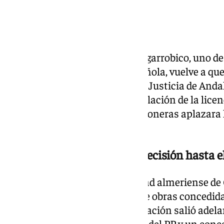
La demolición del hotel de El Algarrobico, uno d
controvertidos de la costa española, vuelve a qu
judicial. El Tribunal Superior de Justicia de Anda
como la vía para resolver la anulación de la licen
de que el Ayuntamiento de Carboneras aplazara l
sin efecto ese permiso.
El ayuntamiento aplaza la decisión hasta el
El pleno celebrado en la localidad almeriense d
sobre la nulidad de la licencia de obras concedi
propuesta para posponer la votación salió adelan
concejales del PSOE, una exedil del PP y un conc