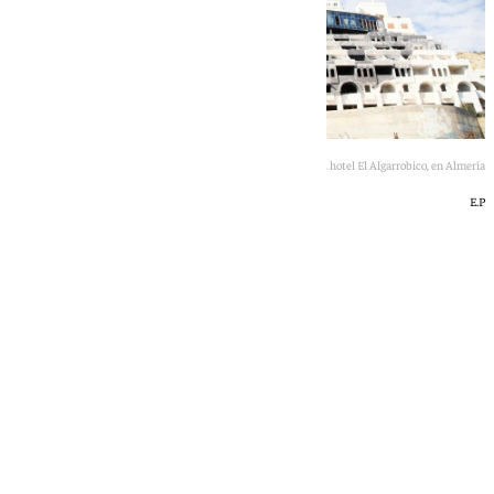
Imagen de la fachada principal del hotel El Algarrobico, en Almería
E.P
101 TV
jueves, 18 junio 2026, 11:04
Compartir: