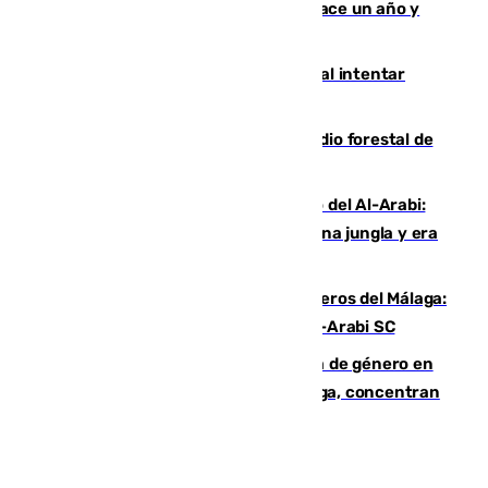
costaba 105 millones de euros menos hace un año y
jugaba en Leganés
Ceuta suma 82 fallecidos en el mar al intentar
cruzar la frontera española
Huelva eleva a emergencia el incendio forestal de
Niebla
Juanfran Funes, sobre el duro juego del Al-Arabi:
“Por momentos nos hemos metido en una jungla y era
hasta peligroso”
Ya se han estrenado los tres delanteros del Málaga:
Eneko Jauregui, bigoleador contra el Al-Arabi SC
35 mujeres asesinadas por violencia de género en
España en este 2026: Andalucía y Málaga, concentran
el foco de la tragedia