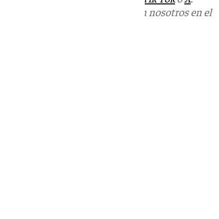
Puedes ponerte en contacto con nosotros en el
correo
informativos@101tv.es
Tags:
Almería
Últimas noticias