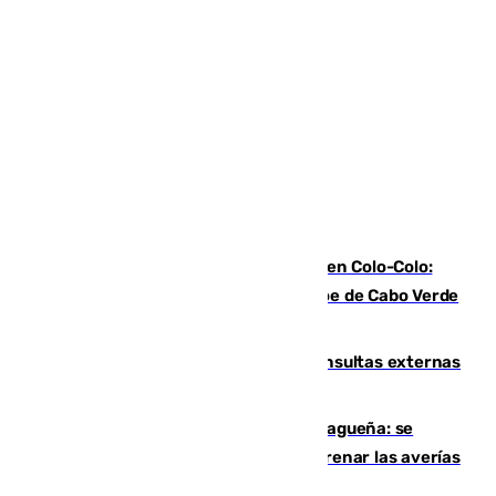
Vozinha, recibido como una estrella en Colo-Colo:
casi 30.000 aficionados arropan al héroe de Cabo Verde
en su presentación
Vithas Málaga crece en cirugías, consultas externas
y altas en el primer semestre de 2026
Mejoras del agua en la Axarquía malagueña: se
sustituye una tubería de 50 años para frenar las averías
de agua en El Borge y Almáchar