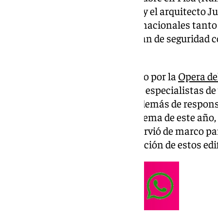
Cabildo, Joaquín Alberto Nieva, y el arquitecto J
expusieron ante expertos internacionales tanto 
visitantes como el avanzado plan de seguridad c
monumento.
El encuentro en Pisa, organizado por la
Opera de
una reunión menor. Congregó a especialistas de
procedentes de nueve países, además de respons
dedicadas a la restauración. El lema de este año,
vehículo de reevangelización’, sirvió de marco p
gestión, arquitectura y preservación de estos edif