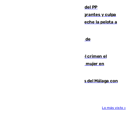
Bendodo asegura que los gobiernos del PP
"cumplirán la ley" sobre los menores migrantes y culpa
al Gobierno por "inestabilidad": "Que no eche la pelota a
las comunidades"
Una ONG malagueña ganará un año de
comunicación gratuita con Apecom
Confiesa en un diario ser el autor del crimen el
hombre en prisión por asesinato de una mujer en
Benahavís
Juanpe vuelve a los entrenamientos del Málaga con
el grupo de manera progresiva
Lo más visto >
Más noticias