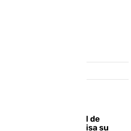
Andalucía
La Mezquita-Catedral de
Córdoba expone en Pisa su