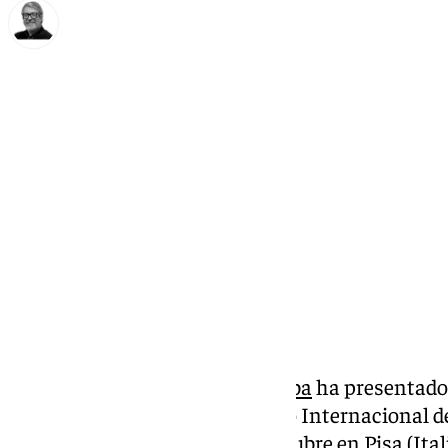
Francisco Marmolejo
viernes, 24 octubre 2025, 13:30
Compartir:
La
Mezquita-Catedral de Córdoba
ha presentado
innovadores en el XIV Congreso Internacional d
celebrado los días 23 y 24 de octubre en Pisa (Ital