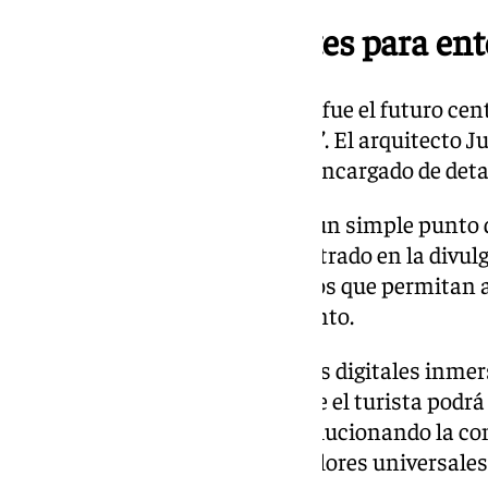
Un centro de visitantes para e
El proyecto estrella presentado fue el futuro cen
se llamará ‘Patio de San Eulogio’. El arquitecto J
firma Frade Arquitectos, fue el encargado de deta
Según explicó, no se tratará de un simple punto 
crear un espacio innovador centrado en la divulg
recursos tecnológicos avanzados que permitan al
compleja historia del monumento.
El centro utilizará herramientas digitales inmer
En la práctica, esto significa que el turista po
visual y accesible, cómo fue evolucionando la con
de los siglos y cuáles son sus valores universales