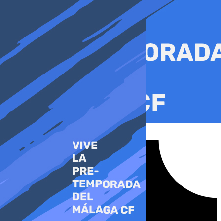
Ir
al
contenido
Tiktok