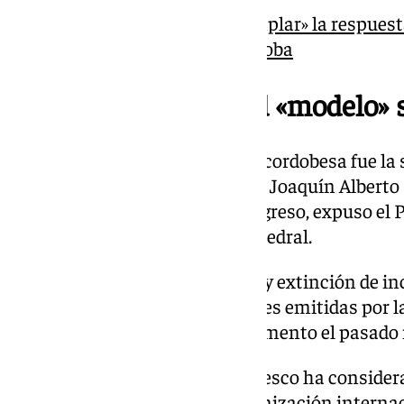
La Unesco califica de «ejemplar» la respuest
Mezquita-Catedral de Córdoba
Un plan de seguridad «modelo» 
El otro pilar de la presentación cordobesa fue la
el patrimonio mundial. El deán, Joaquín Alberto
de las mesas temáticas del congreso, expuso el 
Salvaguarda de la
Mezquita
-Catedral.
Este plan integral de detección y extinción de i
respuesta a las recomendaciones emitidas por l
incendio registrado en el monumento el pasado 
Nieva destacó que la propia Unesco ha conside
«modelo de referencia». La organización internac