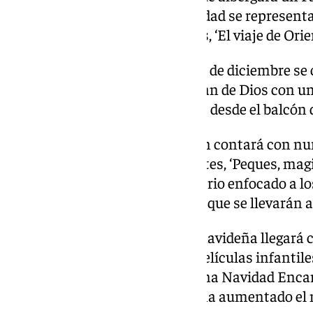
temáticas. Hasta el día de Navidad se representar
Navidad’, y hasta el Día de Reyes, ‘El viaje de Orie
También por segundo año, el 30 de diciembre se
infantiles en la Plaza de San Juan de Dios con una
campanadas de Manolo Morera desde el balcón de
La zona de Extramuros también contará con nume
a albergar la carpa de Ana Orantes, ‘Peques, mag
actividades y espectáculos a diario enfocado a lo
actividades de otros programas que se llevarán a
El broche de oro a la campaña navideña llegará 
de cine y carrozas basadas en películas infantile
‘Frozen’, ‘La Bella y la Bestia’, ‘Una Navidad Enca
entre otras. En esta edición se ha aumentado el