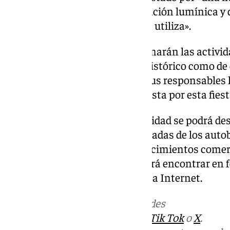
reduce al máximo la contaminación lumínica y d
energética por la tecnología que utiliza».
A este programa de actos se sumarán las activid
comerciantes tanto del casco histórico como de
conocer en los próximos días. Sus responsables 
Ayuntamiento de Cádiz su apuesta por esta fiest
Toda la programación de la Navidad se podrá des
que estará disponible en las paradas de los autob
través de tarjetas en los establecimientos comerc
Turismo, donde también se podrá encontrar en f
personas que no tengan acceso a Internet.
Más noticias de
101TV
en las redes
sociales:
Instagram
,
Facebook
,
Tik Tok
o
X
.