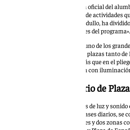
Tras esta fiesta de inauguración oficial del al
contará con hasta un centenar de actividades que
Comercio y Fiestas, Beatriz Gandullo, ha dividido 
representan «los grandes bloques del programa»
El estreno del alumbrado será «uno de los grandes
que se iluminarán 65 calles y 22 plazas tanto d
histórico. En total, «63 zonas más que en el plie
de Extramuros que no contaban con iluminación 
Montaje extraordinario de Plaz
Además, habrá dos espectáculos de luz y sonido e
en la Plaza de la Catedral, con pases diarios, se
especial en las calles comerciales y dos zonas c