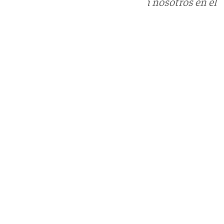
Puedes ponerte en contacto con nosotros en el
correo
informativos@101tv.es
Tags:
Últimas noticias