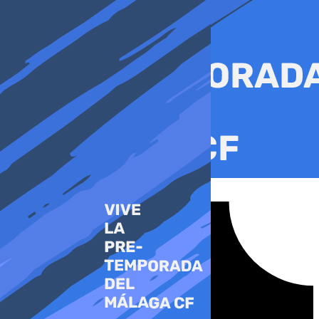
Ir
al
contenido
Tiktok