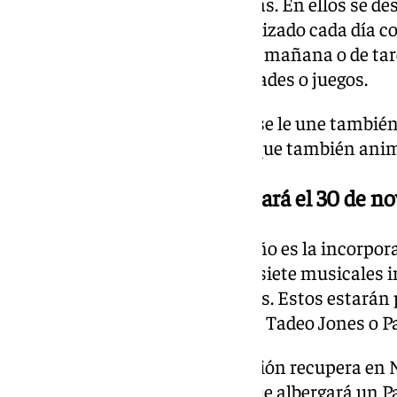
actividades en sus calles y plazas. En ellos se d
en los barrios’, que estará tematizado cada día c
habiendo además en horario de mañana o de tar
photocall, talleres de manualidades o juegos.
A esta presencia en los barrios se le une tambié
que se estrenó el pasado año y que también anim
La Navidad en Cádiz arrancará el 30 de n
Otra de las novedades de este año es la incorpo
Navidad de cine’, que consta de siete musicales i
representando en calles y plazas. Estos estarán
infantiles como Vaiana, Frozen, Tadeo Jones o P
Del mismo modo, la programación recupera en 
Galería Artesanal del Pópulo, que albergará un 