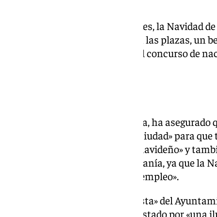
hasta los 20.000 kilos.
Más allá de estos grandes bloques, la Navidad de
actividades como villancicos en las plazas, un b
Mercado Central de Abastos o el concurso de nac
atractivos.
«Llegar a todos los barrios»
El alcalde de Cádiz, Bruno García, ha asegurado
«llegar a todos los barrios de la ciudad» para qu
disfrutar de un gran ambiente navideño» y tam
en el comercio de barrio, de cercanía, ya que la
actividad económica y generar empleo».
Además, ha destacado «la apuesta» del Ayuntami
sostenibilidad, ya que se ha apostado por «una 