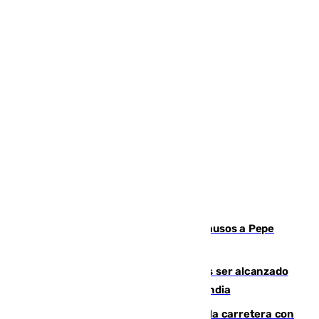
Granada despide con lágrimas y aplausos a Pepe
Habichuela
Un futbolista de 24 años muere tras ser alcanzado
por un rayo durante un partido en Tailandia
Muere un conductor tras salirse de la carretera con