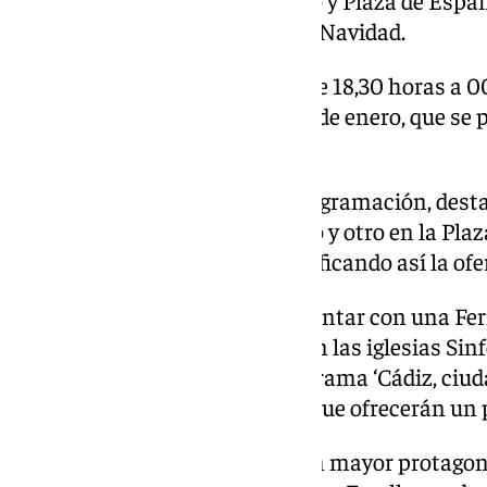
como las plazas de San Antonio y Plaza de Españ
un protagonismo especial esta Navidad.
El horario del alumbrado será de 18,30 horas a 0
los días 24 y 31 de diciembre y 5 de enero, que s
de la madrugada.
Entre otras novedades de la programación, desta
de Navidad, uno en San Antonio y otro en la Pla
público en edad infantil, diversificando así la ofe
La Navidad de 2024 volverá a contar con una Feri
la Catedral, el ciclo de música en las iglesias Si
el Museo de las Cortes o el programa ‘Cádiz, ciuda
en las bibliotecas de la ciudad, que ofrecerán un
Los barrios también tendrán un mayor protagon