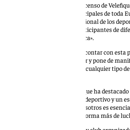
García ha señalado que «el ‘Descenso de Velefiqu
los riders, como uno de los principales de toda E
importantes del panorama nacional de los depor
muy buena inscripción con participantes de dife
Europa y hasta de Latinoamérica».
«Para la
Diputación
de Almería contar con esta p
provincia es un verdadero honor y pone de manif
es el mejor lugar para practicar cualquier tipo de
añadido.
La teniente de alcalde de Velefique ha destacado
evento muy importante a nivel deportivo y un es
Además de lo deportivo para nosotros es esenci
personas a visitarnos y es una forma más de luc
El representante de la empresa y club organizad