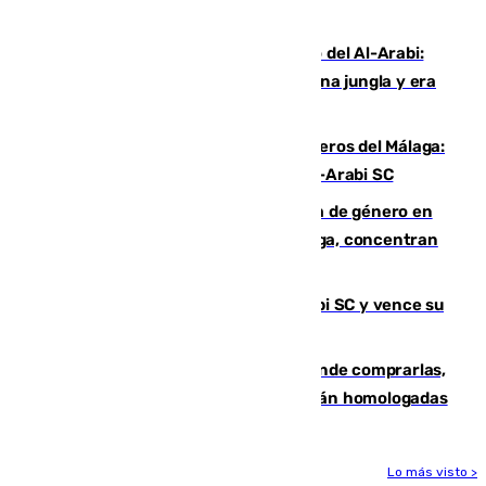
Niebla
Juanfran Funes, sobre el duro juego del Al-Arabi:
“Por momentos nos hemos metido en una jungla y era
hasta peligroso”
Ya se han estrenado los tres delanteros del Málaga:
Eneko Jauregui, bigoleador contra el Al-Arabi SC
35 mujeres asesinadas por violencia de género en
España en este 2026: Andalucía y Málaga, concentran
el foco de la tragedia
El Málaga es muy superior al Al-Arabi SC y vence su
primer encuentro de pretemporada
Gafas para el eclipse solar 2026: dónde comprarlas,
dónde conseguirlas y cómo saber si están homologadas
Lo más visto >