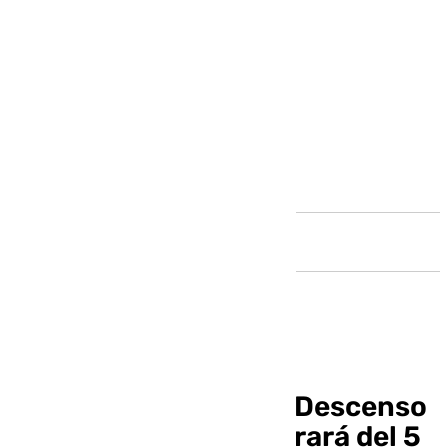
Andalucía
La nueva edición del ‘Descenso
de Velefique’ se celebrará del 5