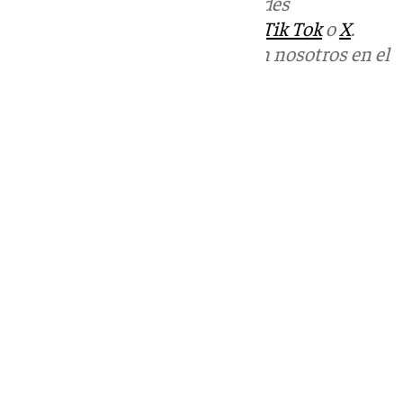
Más noticias de
101TV
en las redes
sociales:
Instagram
,
Facebook
,
Tik Tok
o
X
.
Puedes ponerte en contacto con nosotros en el
correo
informativos@101tv.es
Tags:
Últimas noticias