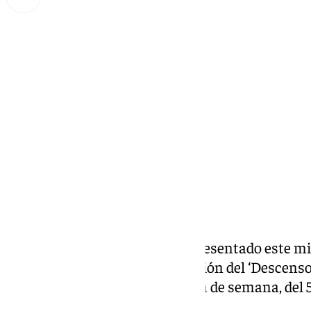
Miguel Alfonso
jueves, 5 septiembre 2024, 07:39
Compartir:
La Diputación de Almería ha presentado este mi
Ruiz de Almería una nueva edición del ‘Descenso
Velefique’, que se celebra este fin de semana, del 