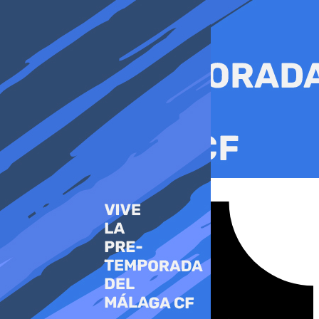
Ir
al
contenido
Tiktok