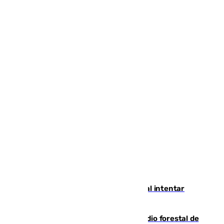
Ceuta suma 82 fallecidos en el mar al intentar
cruzar la frontera española
Huelva eleva a emergencia el incendio forestal de