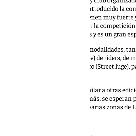
edición la novedad es que han introducido la co
generaciones de patinadores vienen muy fuerte
competir. Hemos querido incluir la competición
escena de deportistas españoles y es un gran es
Este año se han convocado las modalidades, tan
como para el encuentro (Freeride) de riders, de
skateboarding), trineos de asfalto (Street luge), 
triciclos de derrape (Drift Trike).
Se espera una participación similar a otras edic
que ofrece la organización. Además, se esperan p
puntos del país, de Europa y de varias zonas de 