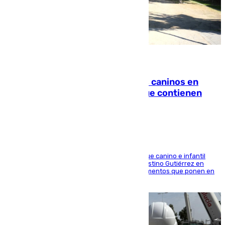
06.08.2026
Continúan los cierres de parques caninos en
Sevilla: se detectan alimentos que contienen
elementos peligrosos
En la tarde del 6 de agosto ha cerrado el parque canino e infantil
situado entre las calles Manuel Olivencia y Faustino Gutiérrez en
Sevilla Este tras detectarse alimentos con elementos que ponen en
peligro a perros y usuarios