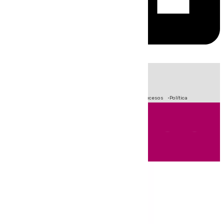
HOY
|
Fútbol
Crisis Migratoria en Ceuta
Primera División
Sucesos
Política
Andalucía