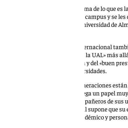
«Aquí se les muestra un panorama de lo que es la 
presentan las instalaciones del campus y se les 
potencialidades que reúne la Universidad de Al
amigable», ha explicado.
El vicerrector de Proyección Internacional tambi
han tenido en informarse sobre la UAL» más all
que la propia institución realiza y del «buen pres
de los acuerdos con otras universidades.
«Ya sabemos que las nuevas generaciones están
mundo digital, pero también juega un papel muy i
información de los propios compañeros de sus u
experiencia previamente, lo cual supone que su 
provecho para su desarrollo académico y persona