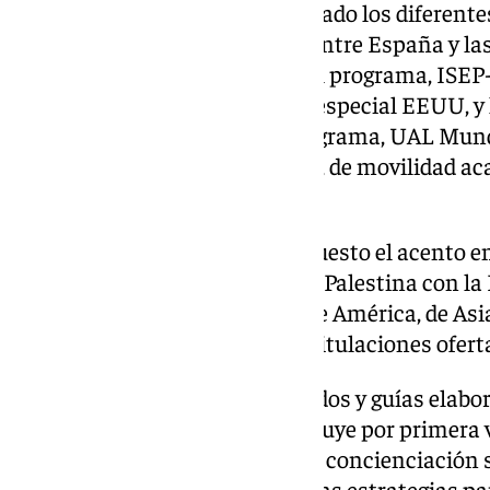
Asimismo, Redondo ha enumerado los diferente
activos como son Anuiescrue, entre España y la
Erasmus+ KA131, con países del programa, ISEP-
todo el mundo, de una manera especial EEUU, y 
países terceros y países del programa, UAL Mun
Universidad de Almería, y Sicue, de movilidad a
españolas.
Desde el vicerrectorado se ha puesto el acento e
para traer 16 estudiantes desde Palestina con l
asegurado que hay alumnado de América, de Asia 
próximos meses por todas las titulaciones ofert
«En consonancia con los acuerdos y guías elabor
Movilidad de UNIgreen», se incluye por primera 
orientación «una sesión para la concienciación s
movilidad de los estudiantes y las estrategias p