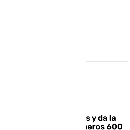
Andalucía
La UAL abre el campus y da la
bienvenida a sus primeros 600