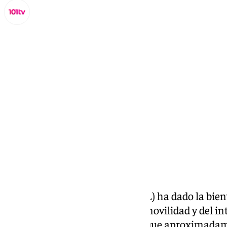
Miguel Alfonso
jueves, 5 septiembre 2024, 16:28
Compartir:
La
Universidad de Almería
(UAL) ha dado la bien
alumnos de sus programas de movilidad y del in
de la alianza ‘UNIgreen’, de los que aproximada