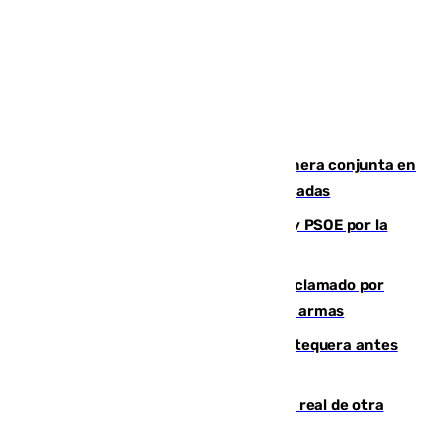
Guardia Civil y RFEF trabajan de manera conjunta en
el caso de las estafas de ventas de entradas
Vuelve el duelo dialéctico entre PP y PSOE por la
financiación de las autonomías
Detienen en Málaga a un fugitivo reclamado por
Colombia por homicidio y transporte de armas
Prueba final del Granada ante el Antequera antes
del inicio de la Liga
Ceuta se prepara ante la posibilidad real de otra
entrada masiva el 15 de agosto