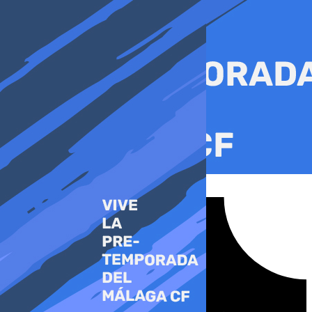
Ir
al
contenido
Tiktok