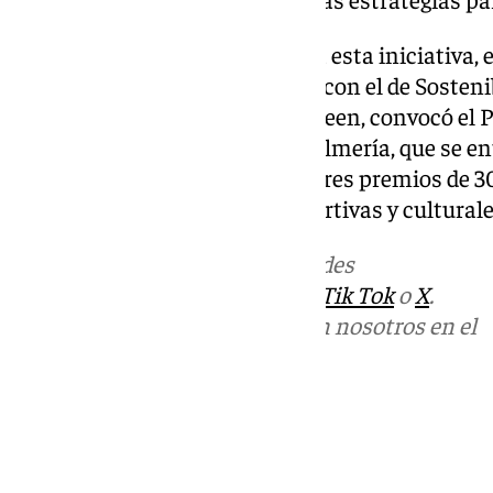
Como complemento atractivo a esta iniciativa, e
Internacional, en colaboración con el de Sostenib
Delegado del Rector para UNIgreen, convocó el P
Transporte Sostenibles hasta Almería, que se en
de los ‘Orientations Days’. Son tres premios de 3
para gastar en actividades deportivas y cultural
Más noticias de
101TV
en las redes
sociales:
Instagram
,
Facebook
,
Tik Tok
o
X
.
Puedes ponerte en contacto con nosotros en el
correo
informativos@101tv.es
Tags:
Últimas noticias