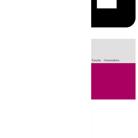
HOY
|
Fútbol
Sucesos
Primera División
Crisis Migratoria en Ceuta
Incendios
Andalucía