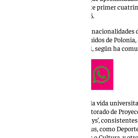
el resto son nacionales, para este primer cuatrim
estarán todo el curso 2024/2025.
Los alumnos ostentan unas 40 nacionalidades di
proceden de Italia, con 108; seguidos de Polonia,
Francia, con 57; y México, con 41, según ha com
Para facilitar su integración en la vida universit
geográfico y cultural, el Vicerrectorado de Proye
organizado los ‘Orientations Days’, consistente
básica sobre servicios del campus, como Deportes
Salmerón, el Centro del Lenguas o Cultura, y otro