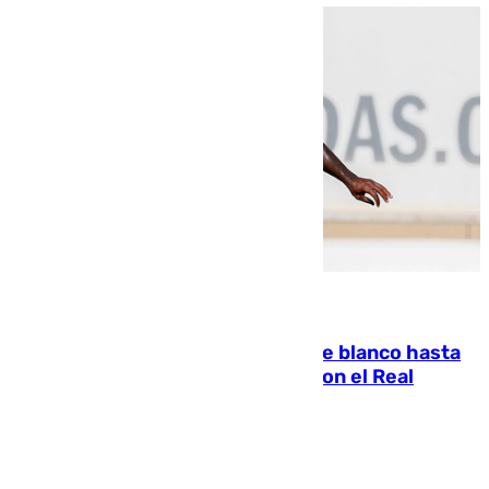
06.08.2026
Vinícius Júnior seguirá vestido de blanco hasta
2032 tras cerrar su renovación con el Real
Madrid