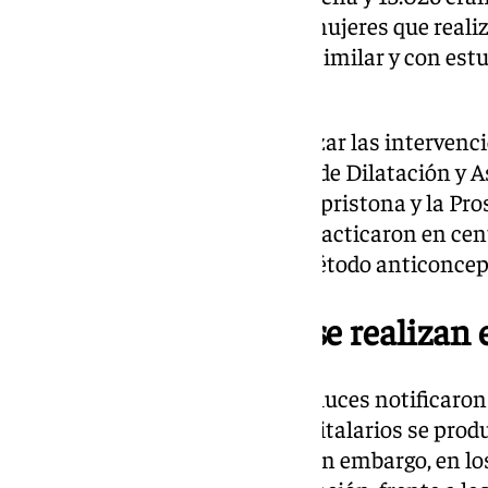
concreto, el mayor número de mujeres que reali
estudios con Bachillerato o FP similar y con estu
mujeres, respectivamente.
En cuanto al método para realizar las intervenci
realizadas mediante el método de Dilatación y A
aplicaciones, seguido de la Mifepristona y la Pro
tipo de centro, 19.448 IVEs se practicaron en cen
mujeres no utilizaba ningún método anticoncep
Más de 19.000 IVEs se realizan 
Los centros hospitalarios andaluces notificaron 
privados. En centros extrahospitalarios se produj
públicos y 19.434 en privados. Sin embargo, en lo