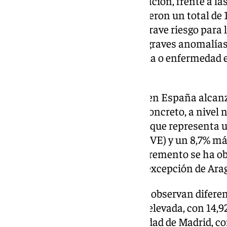
los 17.760 peticiones de información, frente a la
A petición de la mujer se produjeron un total de
voluntarias del embarazo; por grave riesgo para la
embarazada, 510; por riesgo de graves anomalías 
fetales incompatibles con la vida o enfermedad
incurable, un total de 30.
A nivel nacional, la tasa de IVE en España alcan
entre 15 y 44 años en 2023. En concreto, a nivel 
2023 un total de 103.097 IVE, lo que representa
comparación con 2022 (98.316 IVE) y un 8,7% más
registraron 94.796 IVE. Este incremento se ha o
comunidades autónomas, con excepción de Arag
En concreto, a nivel regional, se observan diferen
Cataluña presenta la tasa más elevada, con 14,9
seguida de cerca por la Comunidad de Madrid, co