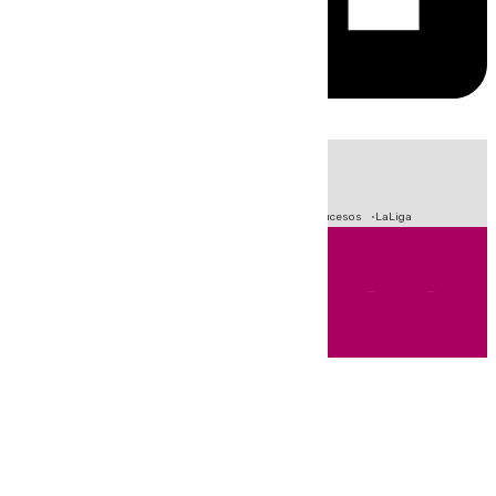
HOY
|
Fútbol
Primera División
Crisis Migratoria en Ceuta
Sucesos
LaLiga
Andalucía