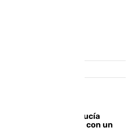
Andalucía
Las abortos en Andalucía
aumentaron en 2023 con un