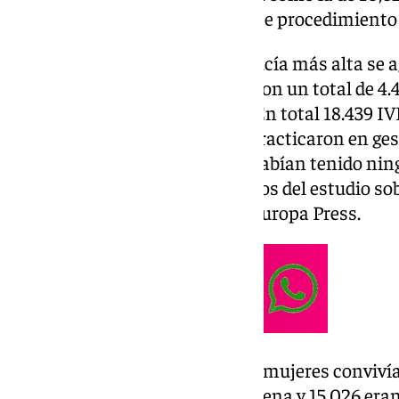
aumento en la incidencia de este procedimiento 
La tasa de incidencia en Andalucía más alta se a
20 a 24 años y de 25 a 29 años, con un total de 4
voluntarias, respectivamente. En total 18.439 IVE
mujer, mientras que 14.851 se practicaron en g
semanas y 12.230 mujeres no habían tenido ning
según reflejan los datos extraídos del estudio s
durante 2023, consultado por Europa Press.
Respecto al estilo de vida, 2.269 mujeres conviví
eran trabajadoras por cuenta ajena y 15.026 era