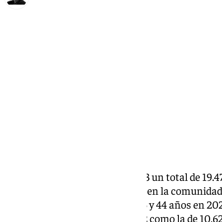
Francisco Marmolejo
sábado, 28 septiembre 2024, 16:07
Compartir:
Andalucía ha registrado en 2023 un total de 19.
del
embarazo
(IVE). La tasa IVE en la comunida
por cada 1.000 mujeres entre 15 y 44 años en 202
tasa de 12,05 registrada en 2022 como la de 10,62