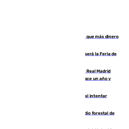
Juanlu Sánchez, el sexto canterano que más dinero
deja en las arcas del Sevilla
Talleres, escape room y música: así será la Feria de
la Juventud Cofrade de Málaga
El fichaje más caro de la historia del Real Madrid
costaba 105 millones de euros menos hace un año y
jugaba en Leganés
Ceuta suma 82 fallecidos en el mar al intentar
cruzar la frontera española
Huelva eleva a emergencia el incendio forestal de
Niebla