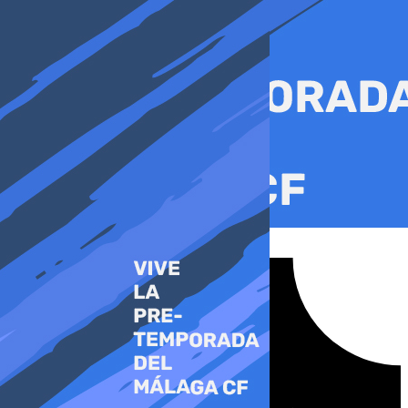
Ir
al
contenido
Tiktok