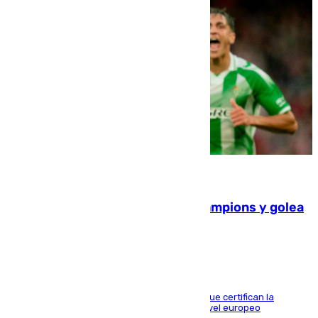
06.08.2026
El Betis supera el examen de Champions y golea
al Arsenal en Dublín (1-3)
Riquelme, Deossa y Fornals firman los tantos que certifican la
superioridad bética ante un rival de máximo nivel europeo