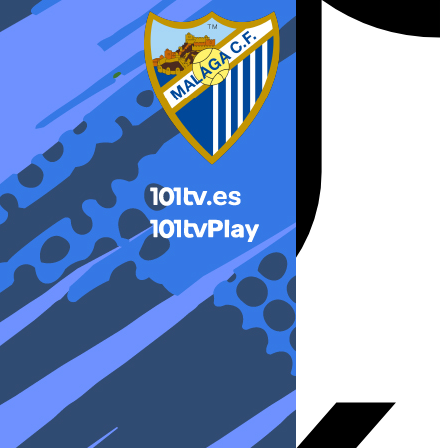
X-twitter