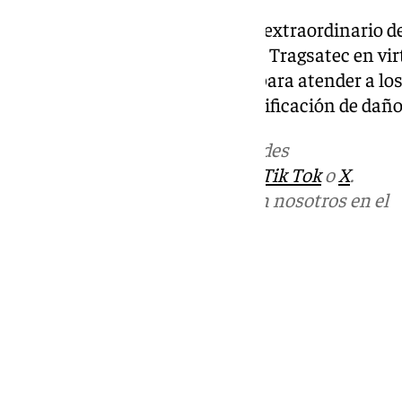
También se aprueba un crédito extraordinario de
actuaciones llevadas a cabo por Tragsatec en vi
por vía de emergencia en 2025 para atender a los
proceder a la peritación y cuantificación de daño
Más noticias de
101TV
en las redes
sociales:
Instagram
,
Facebook
,
Tik Tok
o
X
.
Puedes ponerte en contacto con nosotros en el
correo
informativos@101tv.es
Tags:
Últimas noticias