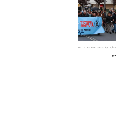
La Asociación de Víctimas de Adamuz durante una manifestación
E,P
101 TV
jueves, 21 mayo 2026, 09:28
Compartir: