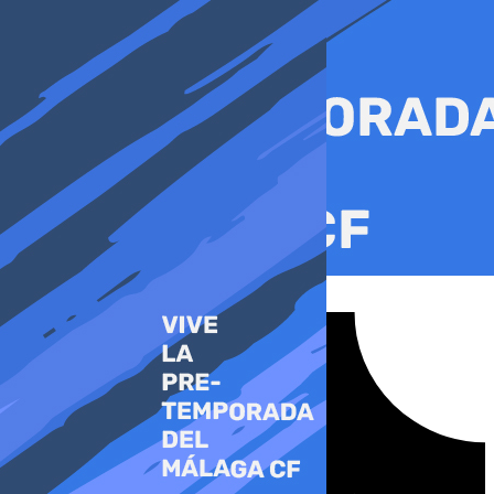
Ir
al
contenido
Tiktok