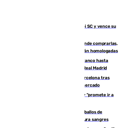
El Málaga es muy superior al Al-Arabi SC y vence su
primer encuentro de pretemporada
Gafas para el eclipse solar 2026: dónde comprarlas,
dónde conseguirlas y cómo saber si están homologadas
Vinícius Júnior seguirá vestido de blanco hasta
2032 tras cerrar su renovación con el Real Madrid
Rodrigo negocia su fichaje por el Barcelona tras
romper con el Madrid y revoluciona el mercado
El Rey traslada a Vivas su respaldo y "promete ir a
Ceuta" después de la crisis migratoria
El primer ciclo de las carreras de caballos de
Sanlúcar arranca este sábado con 27 pura sangres