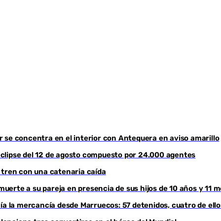
or se concentra en el interior con Antequera en aviso amarillo
l eclipse del 12 de agosto compuesto por 24.000 agentes
 tren con una catenaria caída
erte a su pareja en presencia de sus hijos de 10 años y 11 
ía la mercancía desde Marruecos: 57 detenidos, cuatro de ell