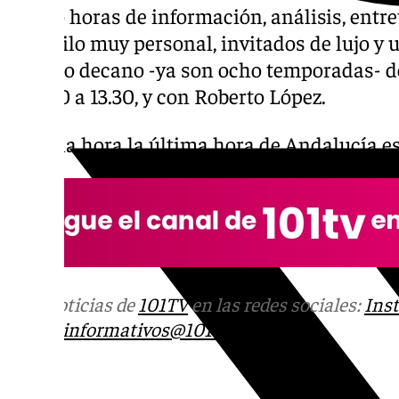
cuatro horas de información, análisis, entre
un estilo muy personal, invitados de lujo y 
espacio decano -ya son ocho temporadas- de
de 9.30 a 13.30, y con Roberto López.
Llegó la hora la última hora de
Andalucía
es
Más noticias de
101TV
en las redes sociales:
Ins
correo
informativos@101tv.es