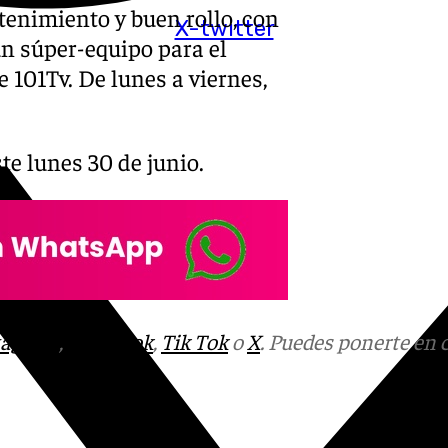
tenimiento y buen rollo, con
X-twitter
un súper-equipo para el
 101Tv. De lunes a viernes,
te lunes 30 de junio.
tagram
,
Facebook
,
Tik Tok
o
X
. Puedes ponerte en 