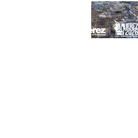
Portada
Andalucía
Sevilla
Málaga
Granada
España
Internacional
Economía
Sociedad