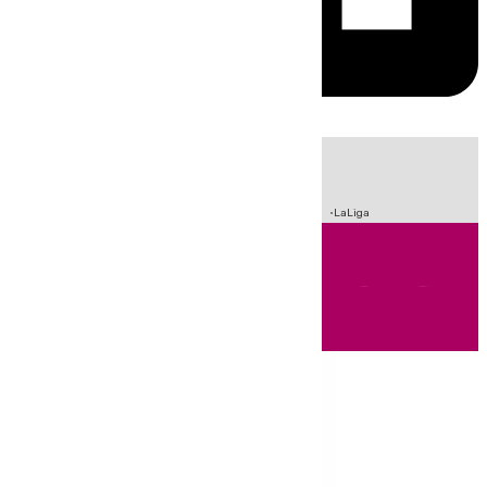
HOY
|
Sucesos
Crisis Migratoria en Ceuta
Fútbol
Incendios
LaLiga
Andalucía