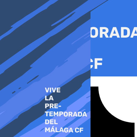
Ir
al
contenido
Tiktok