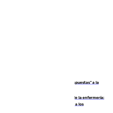
Más de 15.000 ceutíes reclaman "respuestas" a la
crisis migratoria
Buenas noticias para el Málaga desde la enfermería:
Juan Cruz se incorpora con normalidad a los
entrenamientos