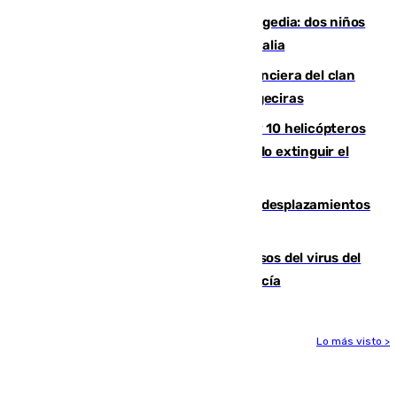
Una venganza familiar acaba en tragedia: dos niños
y un adulto mueren en una piscina en Italia
Golpe definitivo a la estructura financiera del clan
de los hermanos Sánchez Castro en Algeciras
Más de 600 bomberos, 169 medios y 10 helicópteros
están desplegados en la zona intentando extinguir el
incendio de Niebla
El eclipse provocará 1,5 millones de desplazamientos
adicionales por carretera
La Junta confirma cinco nuevos casos del virus del
Nilo y suma ya un total de 26 en Andalucía
Lo más visto >
Más noticias