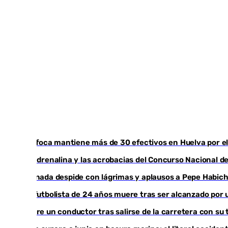
El Infoca mantiene más de 30 efectivos en Huelva por el
La adrenalina y las acrobacias del Concurso Nacional d
Granada despide con lágrimas y aplausos a Pepe Habic
Un futbolista de 24 años muere tras ser alcanzado por 
Muere un conductor tras salirse de la carretera con su 