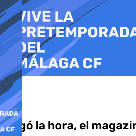
Ir
al
contenido
Llegó la hora, el magazi