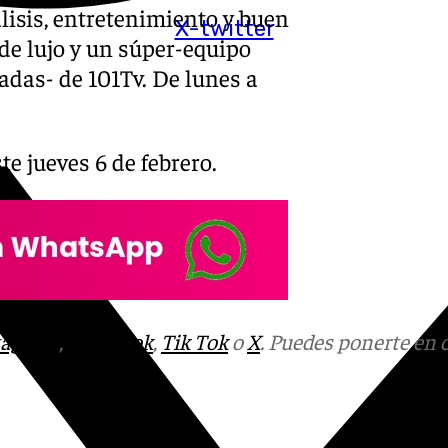
lisis, entretenimiento y buen
X-twitter
 de lujo y un súper-equipo
adas- de 101Tv. De lunes a
.
te jueves 6 de febrero.
tagram
,
Facebook
,
Tik Tok
o
X
. Puedes ponerte en 