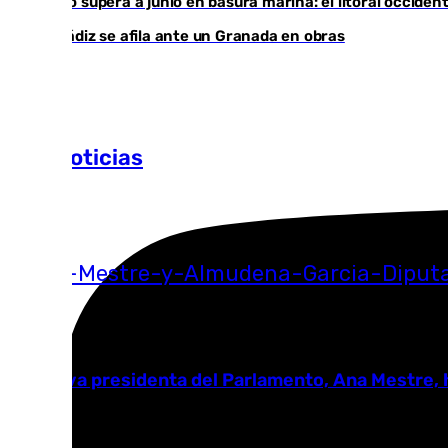
Julio supera a junio en basura marina: el litoral occid
El Cádiz se afila ante un Granada en obras
Más noticias
Ver más >
05.08.2026
La nueva presidenta del Parlamento, Ana Mestre, h