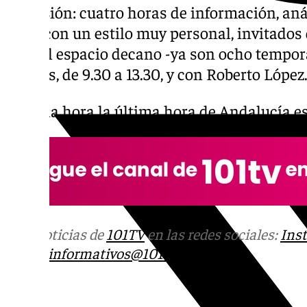
televisión: cuatro horas de información, aná
rollo, con un estilo muy personal, invitados
para el espacio decano -ya son ocho tempor
viernes, de 9.30 a 13.30, y con Roberto López
Llegó la hora la última hora de
Andalucía
es
Más noticias de
101TV
en las redes sociales:
Ins
correo
informativos@101tv.es