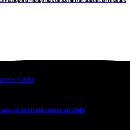
ental malagueño recoge más de 33 metros cúbicos de residuos
Youtube
ace parada institucional en Cádiz