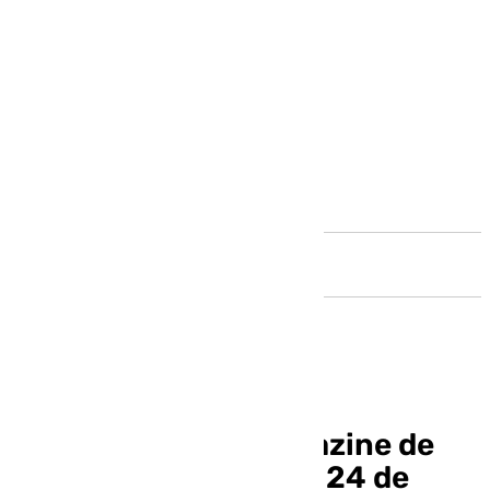
Andalucía
Llegó la hora, el magazine de
Andalucía este lunes 24 de