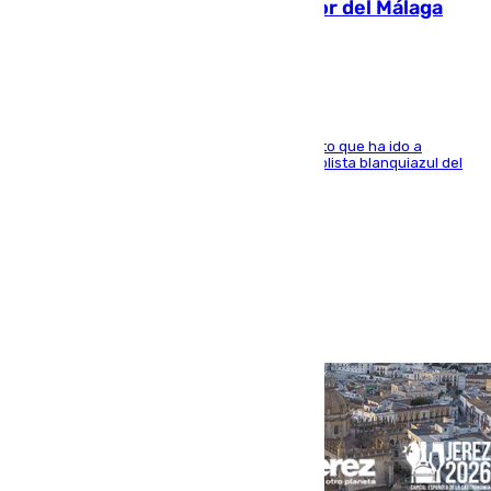
Isco, la nueva mascota del jugador del Málaga
Dani Lorenzo
El centrocampista marbellí es ‘padre’ de un gato que ha ido a
recoger a Vigo y su nombre es como el exfutbolista blanquiazul del
Arroyo de la Miel