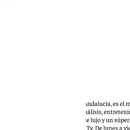
Miguel Alfonso
lunes, 24 marzo 2025, 09:30
Compartir:
Llegó la hora la última hora de Andalucía, es el 
cuatro horas de información, análisis, entreteni
estilo muy personal, invitados de lujo y un súpe
ya son ocho temporadas- de 101Tv. De lunes a vier