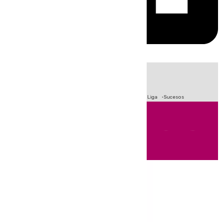
HOY
|
Fútbol
Primera División
Crisis Migratoria en Ceuta
LaLiga
Sucesos
Andalucía