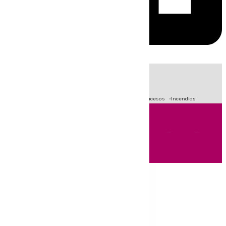
HOY
|
Fútbol
Primera División
Crisis Migratoria en Ceuta
Sucesos
Incendios
Andalucía