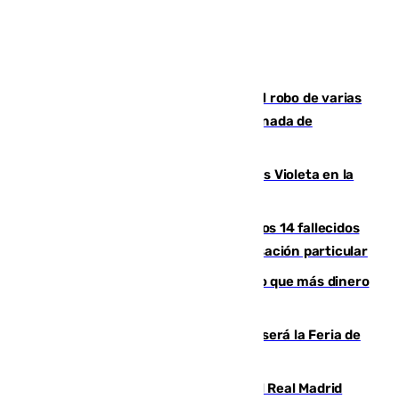
Golpe cofrade en Jaén: investigan el robo de varias
joyas de la Virgen de la Fuensanta Coronada de
Alcaudete
Con Málaga exige duplicar los Puntos Violeta en la
Feria de Málaga
La Justicia ofrece a las familias de los 14 fallecidos
en el incendio de Los Gallardos ser acusación particular
Juanlu Sánchez, el sexto canterano que más dinero
deja en las arcas del Sevilla
Talleres, escape room y música: así será la Feria de
la Juventud Cofrade de Málaga
El fichaje más caro de la historia del Real Madrid