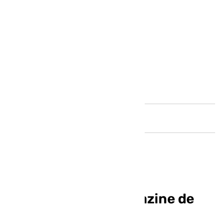
Andalucía
Llegó la hora, el magazine de
Andalucía