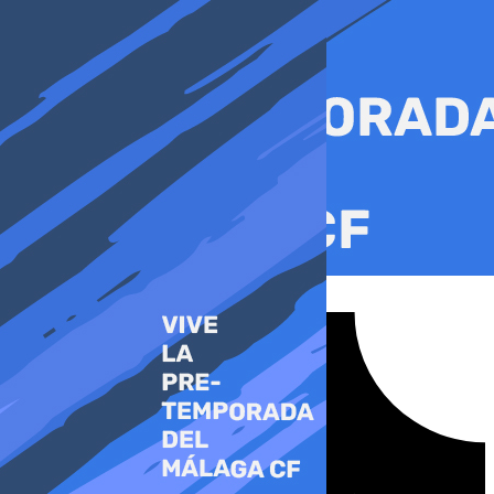
Ir
al
contenido
Tiktok