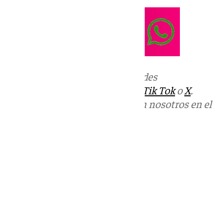
Más noticias de
101TV
en las redes
sociales:
Instagram
,
Facebook
,
Tik Tok
o
X
.
Puedes ponerte en contacto con nosotros en el
correo
informativos@101tv.es
Tags:
Llegó la hora
Últimas noticias