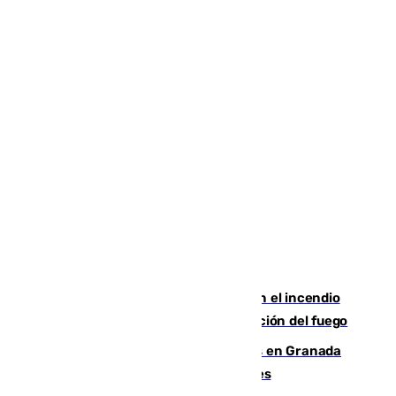
Activado el nivel 2 de emergencia en el incendio
forestal de Niebla por la compleja evolución del fuego
Controlado un incendio de rastrojos en Granada
junto a la autovía y al Callejón de Nogales