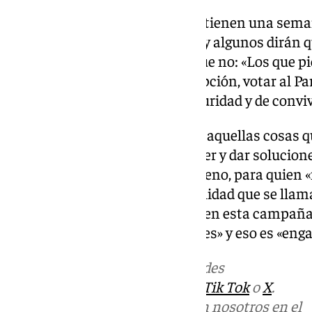
Ha señalado que los andaluces tienen una seman
«gobierne solo o acompañado», y algunos dirán
les gusta que esté Vox y otros que no: «Los que p
piensen otra, solo tienen una opción, votar al P
gobierno de «estabilidad, de seguridad y de convi
«La especialidad de Vox es decir aquellas cosas 
una parte de la sociedad, remover y dar solucion
muy difíciles», ha señalado Moreno, para quien «
prioridad nacional, hay una realidad que se lla
Constitución. Ha señalado que en esta campaña
«irreales» y otras incluso «ilegales» y eso es «en
Más noticias de
101TV
en las redes
sociales:
Instagram
,
Facebook
,
Tik Tok
o
X
.
Puedes ponerte en contacto con nosotros en el