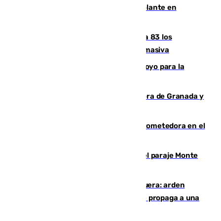
Muere un hombre de un infarto al volante en
Granada
La crisis migratoria de Ceuta eleva a 83 los
fallecidos en sus aguas tras la entrada masiva
Venezuela agradece a España su apoyo para la
reconstrucción tras los terremotos
Arde un coche en el Puerto de la Mora de Granada y
provoca un incendio forestal
El año 2007, una generación muy prometedora en el
mundo del fútbol
Extinguido un incendio forestal en el paraje Monte
de la Tortuga de Málaga
Incendio en un vertedero de Antequera: arden
chatarra, muebles y palets y el fuego se propaga a una
zona de monte