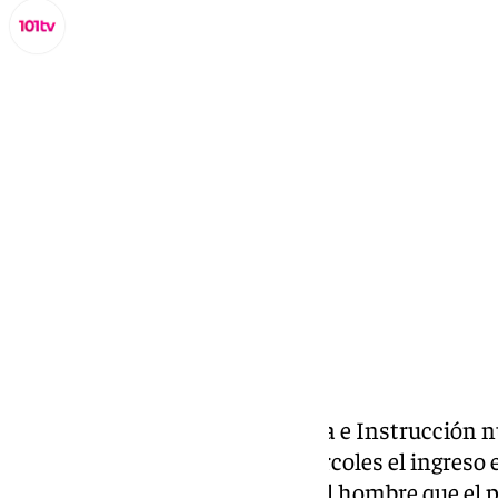
Miguel Alfonso
miércoles, 4 septiembre 2024, 17:04
Compartir:
El Juzgado de Primera Instancia e Instrucción 
(Almería) ha acordado este miércoles el ingreso 
comunicada y sin fianza, para el hombre que el 