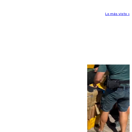
Lo más visto >
Más noticias
Ver más >