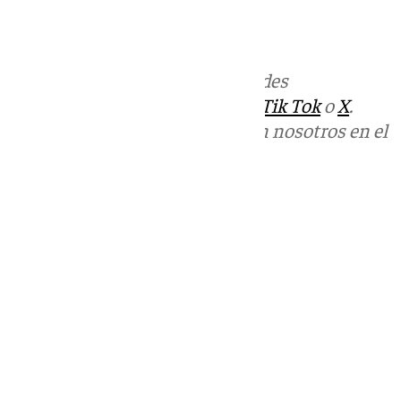
Más noticias de
101TV
en las redes
sociales:
Instagram
,
Facebook
,
Tik Tok
o
X
.
Puedes ponerte en contacto con nosotros en el
correo
informativos@101tv.es
Tags:
Últimas noticias