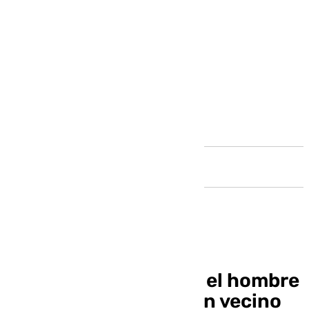
Andalucía
Ordenan prisión para el hombre
acusado de matar a un vecino