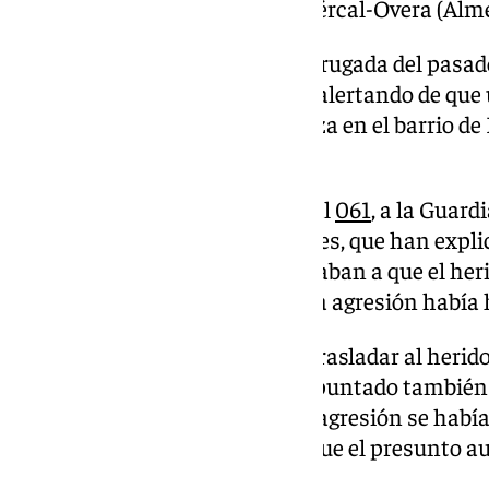
Hospital La Inmaculada de Huércal-Overa (Alme
Fue sobre la 1,10 hora de la madrugada del pasad
Andalucía
recibió una llamada alertando de que
por una herramienta de labranza en el barrio de 
encontraba herido.
Desde el 112 se avisó entonces al
061
, a la Guardi
han indicado las mismas fuentes, que han expl
informaciones recibidas apuntaban a que el her
años de edad, y que el autor de la agresión había 
La Guardia Civil se encargó de trasladar al heri
de Huércal-Overa, según han apuntado también de
además se le informó de que la agresión se había
herramienta de labranza, y de que el presunto a
localizado y detenido.