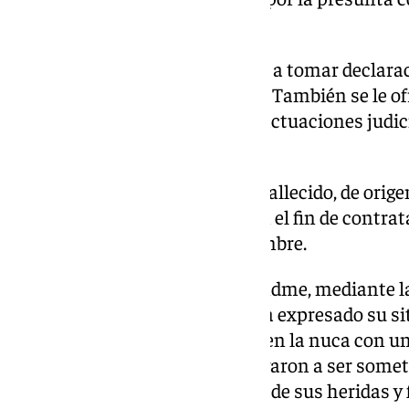
homicidio consumado.
En la sesión, la juez le ha vuelto a tomar declara
hechos y a una vecina del lugar. También se le ofr
posibilidad de llevar a cabo las actuaciones judi
convenientes.
Cabe señalar que la esposa del fallecido, de orig
campaña de ‘crowdfunding’ con el fin de contra
efectuar la acusación en su nombre.
A través de la plataforma Gofundme, mediante l
para recoger fondos, la mujer ha expresado su si
esposo al haber sido «golpeado en la nuca con un
heridas devastadoras que le llevaron a ser somet
Finalmente, no pudo reponerse de sus heridas y fa