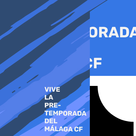
Ir
al
contenido
Tiktok