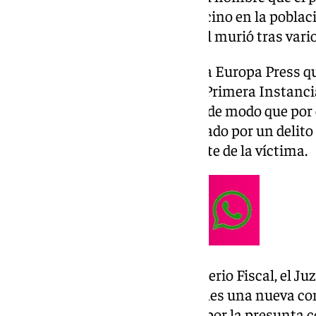
agredido con una azada a un vecino en la poblac
mantener una discusión, el cual murió tras varios
Fuentes del TSJA han indicado a Europa Press qu
compareció ante el Juzgado de Primera Instanci
Huércal-Overa tras los hechos, de modo que por
en libertad provisional investigado por un delito
se había producido aún la muerte de la víctima.
Tras ser solicitado por el Ministerio Fiscal, el 
Overa
ha celebrado este miércoles una nueva co
decretado el ingreso en prisión por la presunta 