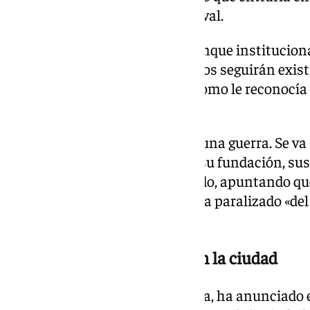
encarnado en el autor de Carnaval.
También ha reconocido que, aunque instituciona
que pararán los homenajes, estos seguirán exis
la calle no lo podemos parar», como le reconocía
este fin de semana.
«Esto es liderar una batalla, no una guerra. Se v
ahora tengo que luchar contra su fundación, sus
que esto termine», ha comentado, apuntando que
una estrella a su nombre sí se ha paralizado «de
habiendo».
La retirada de los honores en la ciudad
El alcalde de Cádiz, Bruno García, ha anunciado e