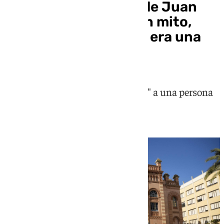
Paqui Pino, exmujer de Juan
Carlos Aragón: «Es un mito,
pero en su vida diaria era una
cruz»
Ha cuestionado que se "glorifique" a una persona
que "no se lo merece"