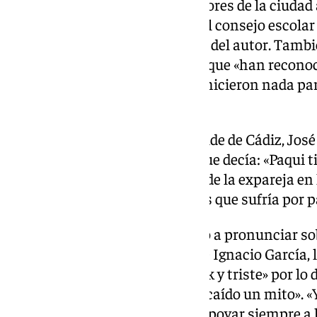
del jueves la retirada de los honores de la ciuda
de la estrella, además de pedir al consejo escolar
nombre del colegio en memoria del autor. Tambi
anterior equipo de gobierno porque «han recono
sentencia y aún sabiéndolo no hicieron nada par
contra la violencia machista».
Este pasado domingo, el exalcalde de Cádiz, José
un tuit en la red social X en el que decía: «Paqui 
previsiblemente a las palabras de la expareja en
gobierno sabía de las agresiones que sufría por p
Desde entonces, no se ha vuelto a pronunciar so
republicado un mensaje de José Ignacio García, l
el que aseguraba estar «en shock y triste» por lo
encanta el carnaval y se me ha caído un mito». «
mensaje de García, que pedía «apoyar siempre a l