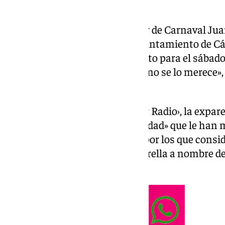
Paqui Pino, la expareja del autor de Carnaval Ju
malos tratos, que solicitó al Ayuntamiento de C
homenaje al carnavalero previsto para el sábado
«glorifique» a una persona que «no se lo merece»
en su vida diaria era una cruz».
En una entrevista en ‹Canal Sur Radio›, la expare
equipo de Gobierno la «sensibilidad» que le han 
los que les expuso los motivos por los que consi
el acto de colocación de una estrella a nombre d
Teatro Falla.