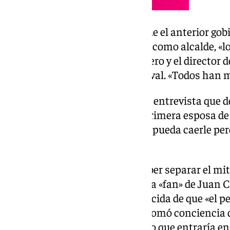
En ese sentido, ha asegurado que el anterior gob
con José María González ‘Kichi’ como alcalde, «lo 
Fundación de Mujeres del Palillero y el director d
nombre del este autor de Carnaval. «Todos han m
Paqui Pino ha explicado en esta entrevista que de
homenajes tras hablar con la primera esposa de
«aguantando el chaparrón» que pueda caerle pero
por delante».
Preguntada sobre si hay que saber separar el mit
que lo conoció porque su hijo era «fan» de Juan 
«mucho tiempo» estaba convencida de que «el per
persona es otra», sin embargo, tomó conciencia de
sentimientos» de esa persona, lo que entraría en 