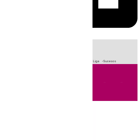
HOY
|
Fútbol
Primera División
Crisis Migratoria en Ceuta
LaLiga
Sucesos
Andalucía