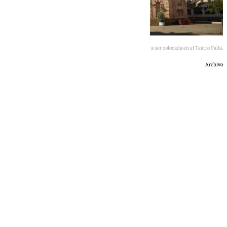
La placa iba a ser colocada en el Teatro Falla.
Archivo
101 TV
lunes, 25 mayo 2026, 18:05
Compartir: