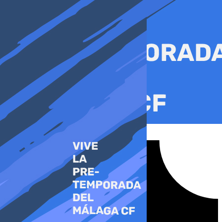
Ir
al
contenido
Tiktok