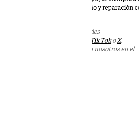
debido pasar estos años». «Cariño y reparación co
ahora)», manifestaba.
Más noticias de
101TV
en las redes
sociales:
Instagram
,
Facebook
,
Tik Tok
o
X
.
Puedes ponerte en contacto con nosotros en el
correo
informativos@101tv.es
Tags:
Cádiz
Carnaval de Cádiz
Últimas noticias