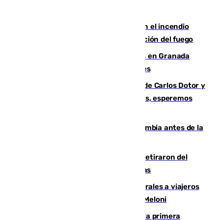
Activado el nivel 2 de emergencia en el incendio
forestal de Niebla por la compleja evolución del fuego
Controlado un incendio de rastrojos en Granada
junto a la autovía y al Callejón de Nogales
Juanfran Funes, sobre las lesiones de Carlos Dotor y
Fernando Calero: “Estamos preocupados, esperemos
que no sea nada”
Felipe VI refuerza los lazos con Colombia antes de la
llegada del nuevo presidente
Fernando Calero y Carlos Dotor se retiraron del
encuentro contra el Ceuta con molestias
España restablece controles temporales a viajeros
procedentes de Italia como repuesta a Meloni
El Málaga cae ante el Ceuta y suma la primera