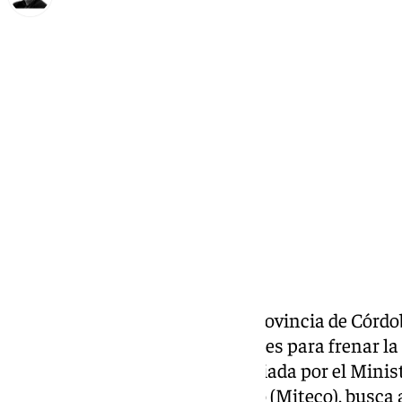
Francisco Marmolejo
lunes, 20 octubre 2025, 13:55
Compartir:
Pedroche
, un municipio de la provincia de Córdo
iniciado un programa de 15 meses para frenar la 
municipio. La iniciativa, financiada por el Minis
Ecológica y el Reto Demográfico (Miteco), busca 