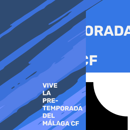
Ir
al
contenido
Tiktok