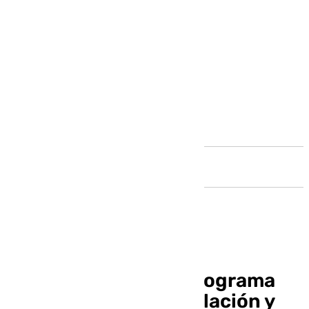
Andalucía
Pedroche lanza un programa
para frenar la despoblación y