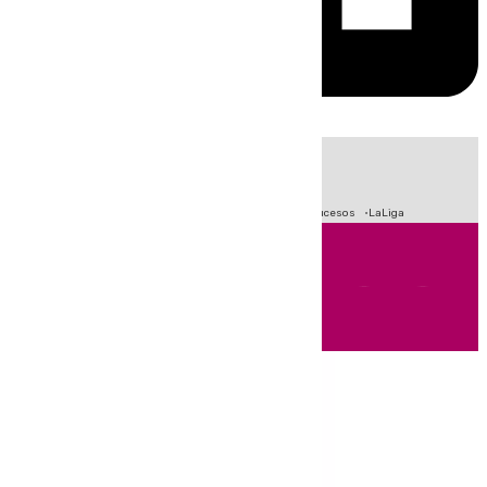
HOY
|
Fútbol
Primera División
Crisis Migratoria en Ceuta
Sucesos
LaLiga
Andalucía