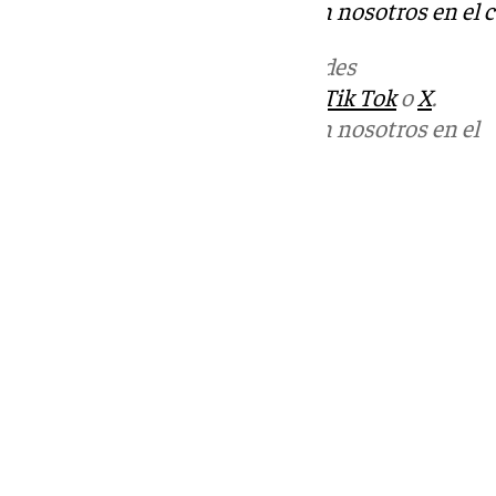
Puedes ponerte en contacto con nosotros en el 
Más noticias de
101TV
en las redes
sociales:
Instagram
,
Facebook
,
Tik Tok
o
X
.
Puedes ponerte en contacto con nosotros en el
correo
informativos@101tv.es
Tags:
Últimas noticias