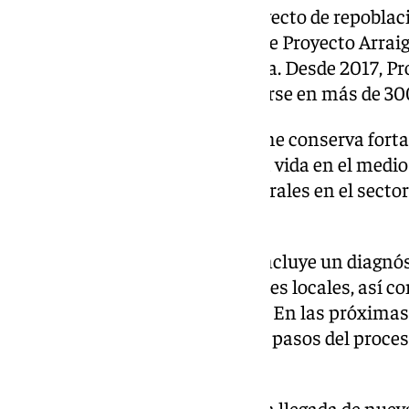
El programa es parte de un proyecto de repoblac
ejecución técnica está a cargo de Proyecto Arrai
procesos de repoblación efectiva. Desde 2017, P
más de 1.000 familias a instalarse en más de 300
Según Proyecto Arraigo, Pedroche conserva forta
para quienes buscan una nueva vida en el medio
de vivienda, oportunidades laborales en el sect
natural de calidad.
La primera fase del programa incluye un diagnós
identificar recursos y necesidades locales, así
para involucrar a la ciudadanía. En las próximas
charla pública para explicar los pasos del proc
participar.
El objetivo del proyecto es que la llegada de nuev