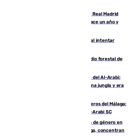
Juventud Cofrade de Málaga
El fichaje más caro de la historia del Real Madrid
costaba 105 millones de euros menos hace un año y
jugaba en Leganés
Ceuta suma 82 fallecidos en el mar al intentar
cruzar la frontera española
Huelva eleva a emergencia el incendio forestal de
Niebla
Juanfran Funes, sobre el duro juego del Al-Arabi:
“Por momentos nos hemos metido en una jungla y era
hasta peligroso”
Ya se han estrenado los tres delanteros del Málaga:
Eneko Jauregui, bigoleador contra el Al-Arabi SC
35 mujeres asesinadas por violencia de género en
España en este 2026: Andalucía y Málaga, concentran