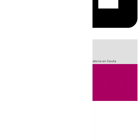
HOY
|
Fútbol
Sucesos
LaLiga
Primera División
Crisis Migratoria en Ceuta
Andalucía