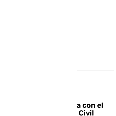
Andalucía
¿Por qué Adif discrepa con el
informe de la Guardia Civil