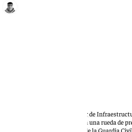
Eloy Rodríguez
lunes, 13 abril 2026, 22:49
Compartir:
El presidente del Administrador de Infraestructur
Pedro Marco, ha comunicado en una rueda de pre
acuerdo con el último informe de la Guardia Civil