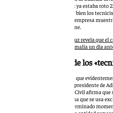
provocó el accidente de Adamuz ya estaba roto 2
basa en que no se interpretaron bien los tecnic
informe y, por lo tanto, desde la empresa muest
Civil expone en su último informe.
El último informe de Adamuz revela que el ca
siniestro presentó una anomalía un día ant
Mala interpretación de los «tec
«Hay un nivel de tecnicismo tal, que evidenteme
interpretado», señala Marco. El presidente de Adi
caída de tensión que la Guardia Civil afirma que 
accidente proviene de un sistema que se usa ex
se encuentra un tren en un determinado momento