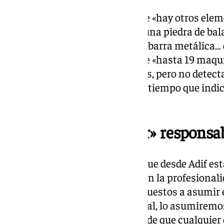
El presidente de Adif cuenta que «hay otros ele
meteorológicos, caída de agua, una piedra de ba
un lazo del propio sistema, una barra metálica… 
de tensión». Además, afirma que «hasta 19 maqu
exploradora también pasó antes, pero no detecta
que esta rotura se produjo en el tiempo que indic
«correcto».
Dispuestos a «asumir» responsa
En este sentido, Marco señala que desde Adif e
verdad, con la transparencia, con la profesionali
bien hecho». Incluso están dispuestos a asumir e
hay algo que hayamos hecho mal, lo asumiremos
estar con la grosería constante de que cualquier