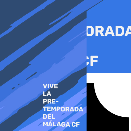
Ir
al
contenido
Tiktok