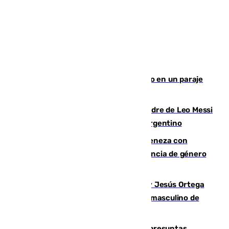
Los Bomberos combaten un incendio en un paraje
de Granada
Muere a los 68 años Jorge Messi, padre de Leo Messi
y pieza fundamental en la carrera del argentino
Retiene a su mujer en su casa y ameneza con
quemar la vivienda: nuevo caso de violencia de género
en Málaga
Dos sevillanos de oro: Manuel Cruz y Jesús Ortega
ganan el campeonato del mundo sub19 masculino de
remo
Un juzgado de Ceuta investiga seis presuntas