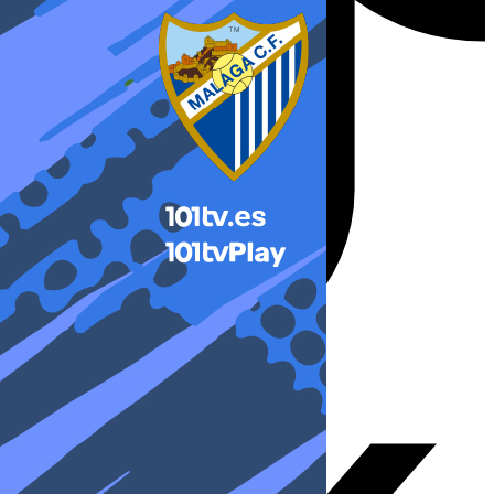
X-twitter