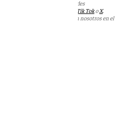
Más noticias de
101TV
en las redes
sociales:
Instagram
,
Facebook
,
Tik Tok
o
X
.
Puedes ponerte en contacto con nosotros en el
correo
informativos@101tv.es
Tags:
Cádiz
Últimas noticias