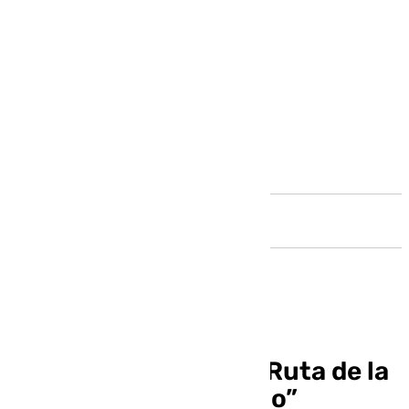
Andalucía
Presentación de la II Ruta de la
Tapa “Muerde el Otoño”