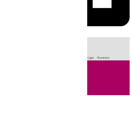
HOY
|
Fútbol
Primera División
Crisis Migratoria en Ceuta
LaLiga
Sucesos
Andalucía