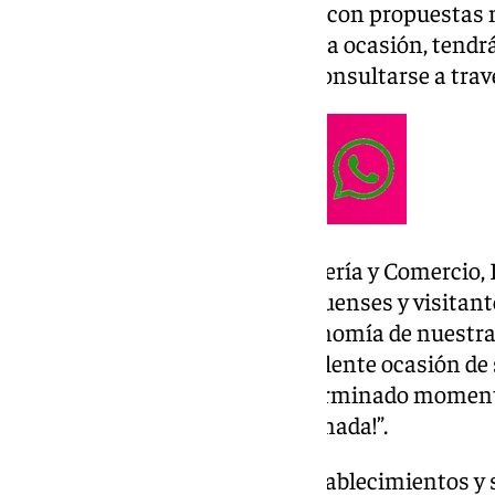
heladerías se suman a la oferta con propuestas 
diseñadas especialmente para la ocasión, tendrá
los 3 y los 5,50 euros y pueden consultarse a trav
El teniente de alcalde de Hostelería y Comercio, D
presentación, animando a portuenses y visitant
fantástica de conocer la gastronomía de nuestra
hosteleros, además es una excelente ocasión de sa
amigos, pues coinciden en determinado momento
Oktoberfest y Halloween, ¡Casi nada!”.
Los clientes que visiten seis establecimientos y 