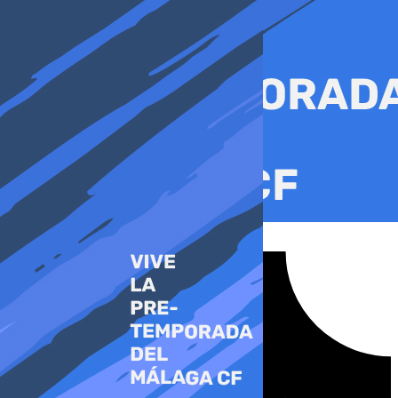
Ir
al
contenido
Tiktok