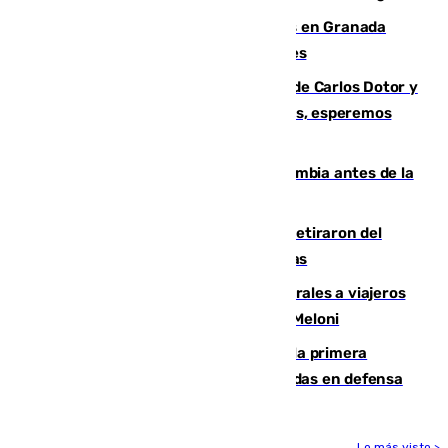
Controlado un incendio de rastrojos en Granada
junto a la autovía y al Callejón de Nogales
Juanfran Funes, sobre las lesiones de Carlos Dotor y
Fernando Calero: “Estamos preocupados, esperemos
que no sea nada”
Felipe VI refuerza los lazos con Colombia antes de la
llegada del nuevo presidente
Fernando Calero y Carlos Dotor se retiraron del
encuentro contra el Ceuta con molestias
España restablece controles temporales a viajeros
procedentes de Italia como repuesta a Meloni
El Málaga cae ante el Ceuta y suma la primera
derrota de la pretemporada dejando dudas en defensa
Lo más visto >