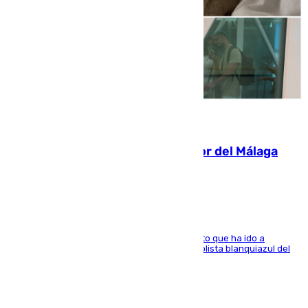
07.08.2026
Isco, la nueva mascota del jugador del Málaga
Dani Lorenzo
El centrocampista marbellí es ‘padre’ de un gato que ha ido a
recoger a Vigo y su nombre es como el exfutbolista blanquiazul del
Arroyo de la Miel