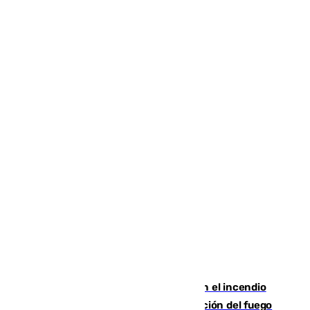
Activado el nivel 2 de emergencia en el incendio
forestal de Niebla por la compleja evolución del fuego