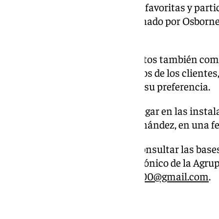
podrán votar por sus tres tapas favoritas y partic
premios, destacando el patrocinado por Osborne,
ganador.
Por otro lado, los establecimientos también com
otorgarán en función de los votos de los clientes
tapas con 5, 3 o 1 puntos, según su preferencia.
La entrega de premios tendrá lugar en las instal
ubicadas en la calle Luis M. Fernández, en una f
Para más información o para consultar las bases
pueden dirigirse al correo electrónico de la Agr
Hosteleros del Centro:
aehc11500@gmail.com
.