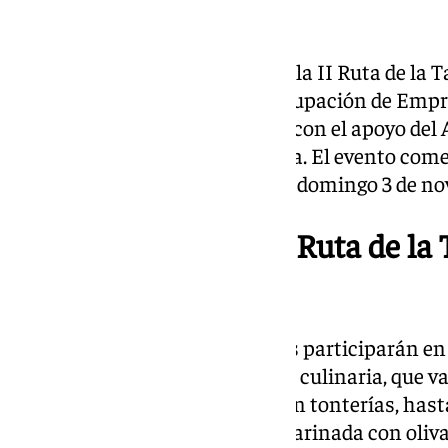
Esta mañana se ha presentado la II Ruta de la T
iniciativa organizada por la Agrupación de Empr
que celebra su segunda edición con el apoyo de
HostelClinic y Cárnicas Prisalba. El evento com
octubre, y se extenderá hasta el domingo 3 de n
Presentación de la II Ruta de la
Otoño”
Un total de 28 establecimientos participarán en
ofreciendo una amplia variedad culinaria, que v
como una berza de calabazas sin tonterías, has
como un crujiente de caballa marinada con oliva