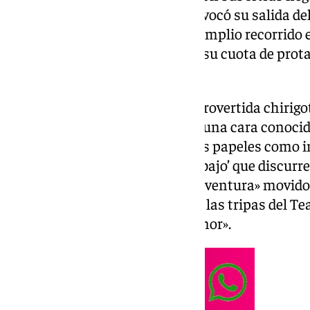
la sensibilidad del público y provocó su salida d
gritos de «fuera». Un actor con amplio recorrido 
como el vasco Óscar Terol tuvo su cuota de pro
negacionista
.
Entre los integrantes de la controvertida chirig
Vox Katy Balber, se encontraba una cara conocid
Óscar Terol. Reconocible por sus papeles como
‘Vaya Semanita’ o la serie ‘Allí abajo’ que discurr
el cómico se embarcó en esta «aventura» movido
por la ilusión de estar dentro de las tripas del Te
en la meca del ingenio y del humor».