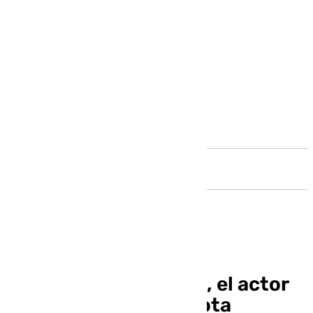
Andalucía
¿Quién es Óscar Terol, el actor
que salió en la chirigota