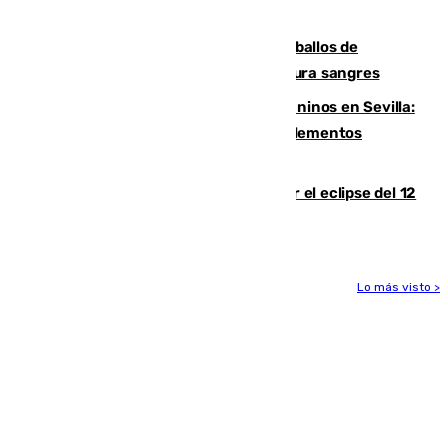
crisis migratoria
El primer ciclo de las carreras de caballos de
Sanlúcar arranca este sábado con 27 pura sangres
Continúan los cierres de parques caninos en Sevilla:
se detectan alimentos que contienen elementos
peligrosos
Estos son los mejores sitios para ver el eclipse del 12
de agosto en la provincia de Málaga
Lo más visto >
Más noticias
Ver más >