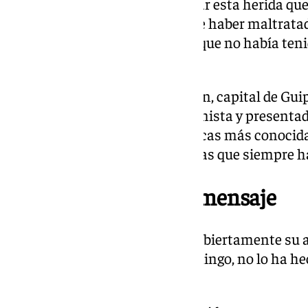
que hago en un escenario y curar esta herida que
complicada, y esta sensación de haber maltrata
sensación extraña que tengo y que no había ten
artístico».+
Nacido en 1969 en San Sebastián, capital de Gui
como actor también como guionista y presentado
reconocible de las ficciones vascas más conocidas
nacional con algunas propuestas que siempre ha
No se arrepiente del mensaje
Si bien el cómico ha mostrado abiertamente su 
en el gran Teatro Falla este domingo, no lo ha he
mensaje: