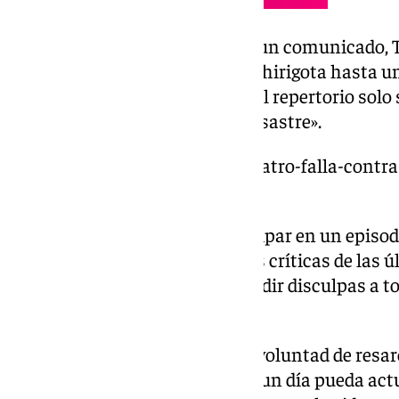
Según ha explicado a través de un comunicado, T
personas que conformaban la chirigota hasta un
Y no solamente eso, sino que del repertorio solo
por los cuales se vio venir «el desastre».
https://www.101tv.es/motin-teatro-falla-contra
baje-el-telon/
El humorista, que llegó a participar en un episodi
Serrano’, ha salido al paso de las críticas de las
disculpas al público: «Quiero pedir disculpas a 
decepcionado».
Además, Terol ha mostrado su voluntad de resarci
actuación: «Me encantaría que un día pueda actu