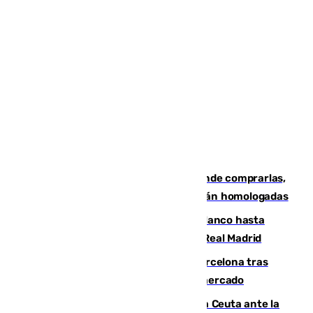
Gafas para el eclipse solar 2026: dónde comprarlas,
dónde conseguirlas y cómo saber si están homologadas
Vinícius Júnior seguirá vestido de blanco hasta
2032 tras cerrar su renovación con el Real Madrid
Rodrigo negocia su fichaje por el Barcelona tras
romper con el Madrid y revoluciona el mercado
El Rey traslada a Vivas su respaldo a Ceuta ante la