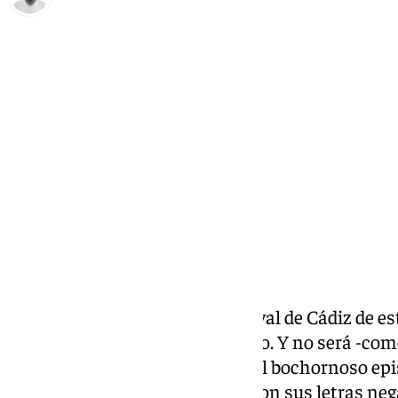
Antonio López
lunes, 3 febrero 2025, 18:03
Compartir:
La sesión preliminar del Carnaval de Cádiz de e
pasará a la historia del concurso. Y no será -com
de ninguna chirigota, sino por el bochornoso ep
agrupación ‘Abre los ojos’, que con sus letras ne