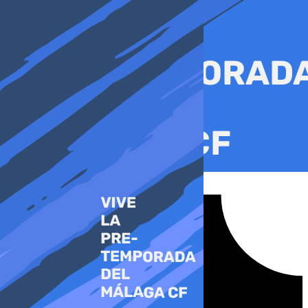
Ir
al
contenido
Tiktok