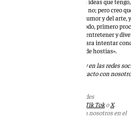
«No pido disculpas por tener las ideas que tengo
mensaje de las canciones
,
otras no; pero creo qu
defender dentro del marco del humor y del arte, 
digo lo que pienso, pero, sobre todo, primero proc
no había ninguna intención de entretener y divert
mensaje árido, pornográfico y para intentar conc
porque no se conciencia a base de hostias».
Descubre más noticias de 101Tv en las redes soc
Tok
o
X
. Puedes ponerte en contacto con nosotro
informativos@101tv.es
Más noticias de
101TV
en las redes
sociales:
Instagram
,
Facebook
,
Tik Tok
o
X
.
Puedes ponerte en contacto con nosotros en el
correo
informativos@101tv.es