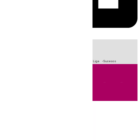
HOY
|
Fútbol
Primera División
Crisis Migratoria en Ceuta
LaLiga
Sucesos
Andalucía