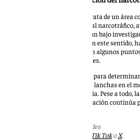
Carrasco ha subrayado que se trata de un área c
actividades ilegales vinculadas al narcotráfico, 
hecho concreto se encuentra aún bajo investigac
las autoridades competentes. En este sentido, ha
total o vigilancia permanente en algunos puntos 
sustracción de las embarcaciones.
Las autoridades trabajan ahora para determinar 
condiciones se encontraban las lanchas en el m
algún tipo de planificación previa. Pese a todo,
recuperadas, aunque la investigación continúa pa
hechos aún más.
Más noticias de
101TV
en las redes
sociales:
Instagram
,
Facebook
,
Tik Tok
o
X
.