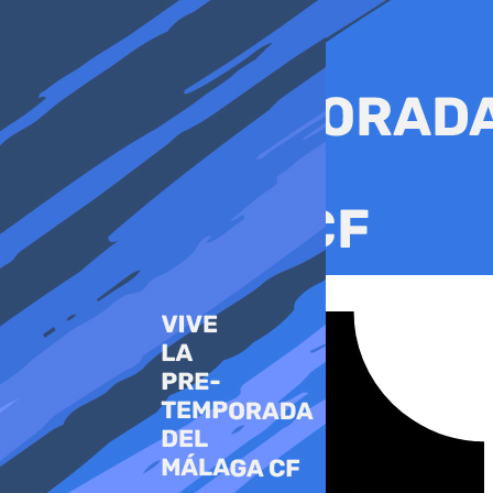
Ir
al
contenido
Tiktok