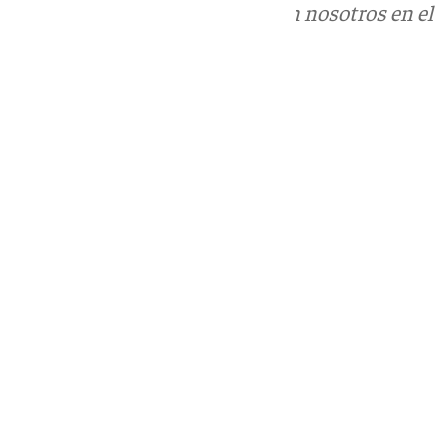
Puedes ponerte en contacto con nosotros en el
correo
informativos@101tv.es
Tags:
Últimas noticias