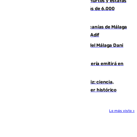
Detenida una pareja por presuntos hurtos y estafas
en Málaga tras ser descubiertos con más de 6.000
euros
Retrasos y cancelaciones en el Cercanías de Málaga
por una avería en la infraestructura de Adif
Isco, la nueva mascota del jugador del Málaga Dani
Lorenzo
El observatorio de Calar Alto de Almería emitirá en
directo el eclipse solar del 12 de agosto
El «Trío de Eclipses» arranca en Cádiz: ciencia,
naturaleza y seguridad ante un atardecer histórico
Lo más visto >
Más noticias