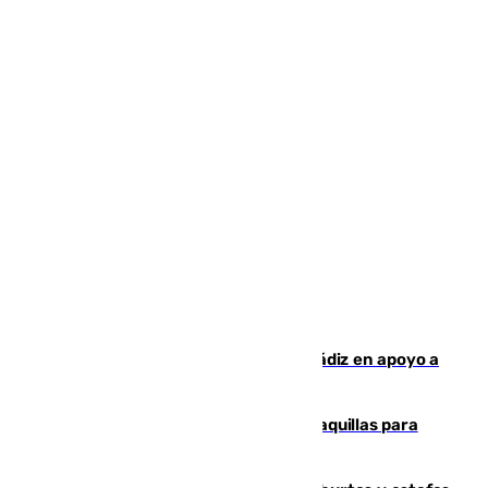
CIES NO moviliza a la provincia de Cádiz en apoyo a
la respuesta humanitaria de Ceuta
El mercado de Jerez refrigera sus taquillas para
facilitar las compras a sus visitantes