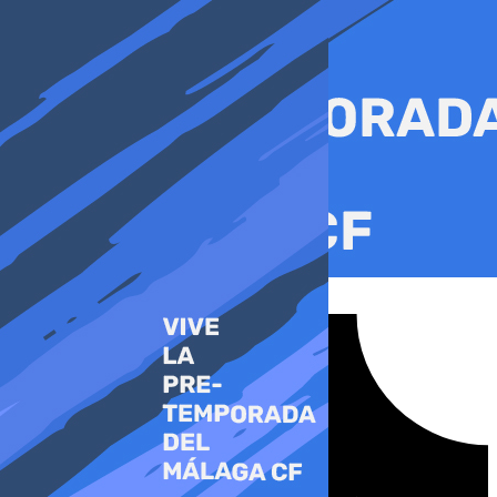
Ir
al
contenido
Tiktok