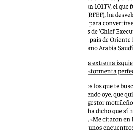
No obstante, en su entrevista con 101TV, el que f
Federación Española de Fútbol (RFEF), ha desvel
federaciones de fútbol asiáticas para convertirse
gerente según las siglas inglesas de ‘Chief Executi
de que ninguna de ellas es de un país de Oriente
sobre si podrían ser naciones como Arabía Saudí
Tebas, el ‘tío Juan’, la FIFA, la extrema izqui
‘woke’: Rubiales describe la «tormenta perfe
«Los proyectos de fútbol son ellos los que te busc
con una pancarta o que voy diciendo oye, que quie
que venir a buscarte», resalta el gestor motrileño,
conversación en 101 Televisión ha dicho que sí 
federaciones de fútbol asiáticas. «Me citaron en
ellos», afirma un Rubiales sobre unos encuentro