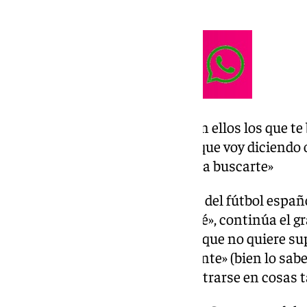
un año más o menos.
«Los proyectos de fútbol son ellos los que te
yo voy con una pancarta o que voy diciendo oy
que alguien tiene que venir a buscarte»
Según la versión del exdirigente del fútbol españo
de ser CEO. «Ya veremos, no lo sé», continúa el 
encontrarse en un momento el que no quiere sup
cambia en cuestión de un instante» (bien lo sabe
últimos dos años) y prefiere centrarse en cosas t