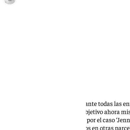
Borja Gutiérrez
martes, 18 noviembre 2025, 08:54
Compartir:
Luis Rubiales ha asegurado durante todas las en
libro ‘Matar a Rubiales’ que su objetivo ahora m
imagen tras dos años salpicado por el caso ‘Jenn
mientras sigue con sus proyectos en otras parcel