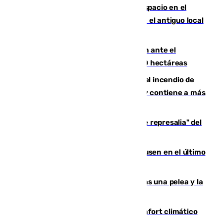
Las marca internacionales ganan espacio en el
Centro de Málaga: La Tagliatella abre en el antiguo local
de Vox Sports Bar
Moreno pide extremar la precaución ante el
incendio de Niebla, que supera las 4.000 hectáreas
340 personas más desalojadas por el incendio de
Niebla, que mantiene a 410 evacuadas y contiene a más
de 500 efectivos trabajando
Italia responde ante las "medidas de represalia" del
Gobierno de Sánchez
El Sevilla se desinfla ante el Leverkusen en el último
ensayo (1-2)
Tensión en la prisión de Alhaurín tras una pelea y la
incautación de un punzón
Málaga contabiliza 148 zonas de confort climático