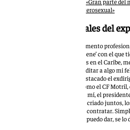
Entrevista a Luis Rubiales: «Gran parte del
ahora contra el hombre heterosexual»
Los proyectos personales del ex
En este caso, apunta que su momento profesiona
socios como Francisco Javier ‘Nene’ con el que 
intentando también hacer cosas en el Caribe, me
qué sé. Lo que no quiero es supeditar a algo mi fe
centrado en mi proyecto», ha destacado el exdiri
cercanía con amigos y clubes como el CF Motril, 
Fútbol: «Cuando quieran algo de mí, el presidente
entidad son amigos, nos hemos criado juntos, los
mí, saben que no me tienen que contratar. Simp
un consejo, si creen que yo se lo puedo dar, se lo 