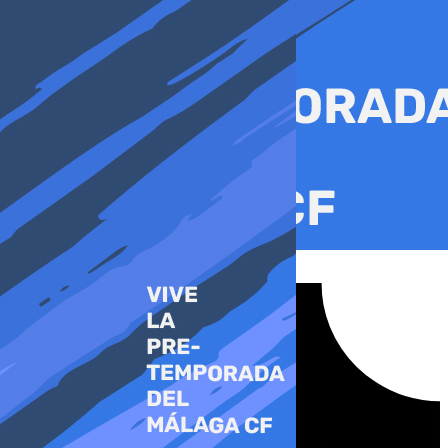
Ir
al
contenido
Tiktok