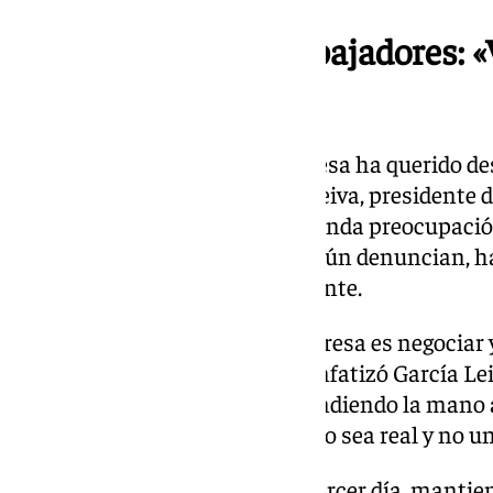
La postura de los trabajadores: 
negociar»
Por su parte, el comité de empresa ha querido d
intransigencia. Álvaro García Leiva, presidente 
CCOO, trasladó a Fuentes la «honda preocupación»
decisiones unilaterales que, según denuncian, h
de la multinacional recientemente.
«La voluntad del comité de empresa es negociar
el diálogo por la parte social», enfatizó García Lei
que los trabajadores siguen «tendiendo la mano 
dialogar, siempre que ese diálogo sea real y no 
La huelga, que hoy cumple su tercer día, mantiene