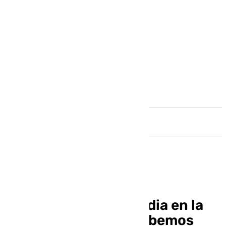
Andalucía
Salvador Fuentes media en la
crisis de Hitachi: «Debemos