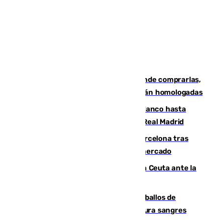
Gafas para el eclipse solar 2026: dónde comprarlas,
dónde conseguirlas y cómo saber si están homologadas
Vinícius Júnior seguirá vestido de blanco hasta
2032 tras cerrar su renovación con el Real Madrid
Rodrigo negocia su fichaje por el Barcelona tras
romper con el Madrid y revoluciona el mercado
El Rey traslada a Vivas su respaldo a Ceuta ante la
crisis migratoria
El primer ciclo de las carreras de caballos de
Sanlúcar arranca este sábado con 27 pura sangres