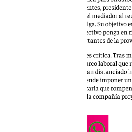
política provincial. Salvador Fuentes, president
asumido este miércoles un papel mediador al re
en plena tercera jornada de huelga. Su objetivo es
la negociación del convenio colectivo ponga en ri
plantas industriales más importantes de la prov
La situación en la antigua ABB es crítica. Tras
infructuosas para renovar el marco laboral que r
de la plantilla, las posturas se han distanciado 
denuncian que la empresa pretende imponer u
y condiciones de flexibilidad horaria que rompen 
justo en un momento en el que la compañía proy
para su expansión.