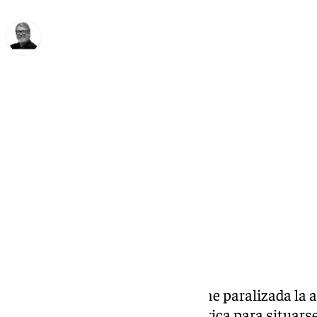
Francisco Marmolejo
miércoles, 26 noviembre 2025, 15:03
Compartir:
El conflicto laboral que mantiene paralizada la 
trascendido los muros de la fábrica para situarse