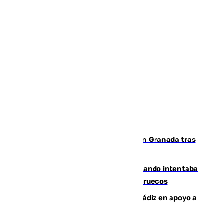
Angustioso rescate de una familia en Granada tras
caer su coche por un terraplén
Fallece un joven tras caer al mar cuando intentaba
entrar en parapente a Ceuta desde Marruecos
CIES NO moviliza a la provincia de Cádiz en apoyo a
la respuesta humanitaria de Ceuta