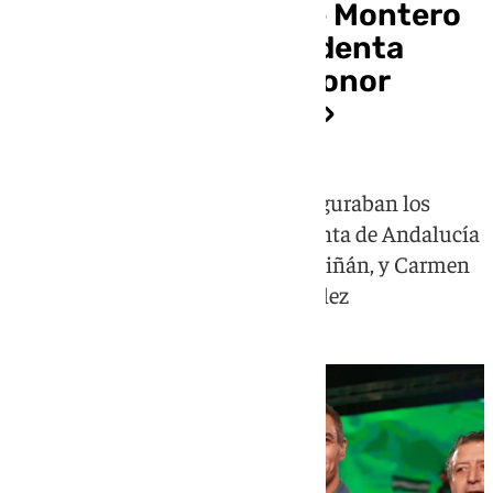
Sánchez vaticina que Montero
será la próxima presidenta
andaluza: «Será un honor
recibirte en Moncloa»
Entre los asistentes destacados figuraban los
expresidentes socialistas de la Junta de Andalucía
Manuel Chaves y José Antonio Griñán, y Carmen
Romero, exmujer de Felipe González