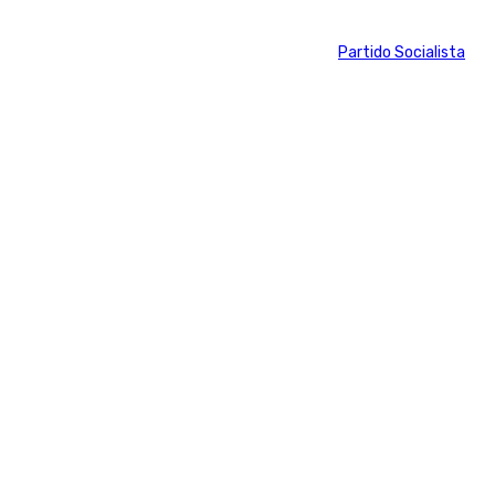
Tags:
Elecciones Andalucía
María Jesús Montero
Partido Socialista
(PSOE)
Pedro Sánchez
Últimas noticias