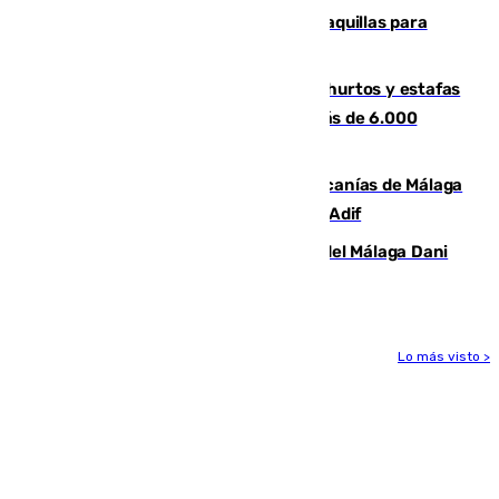
El mercado de Jerez refrigera sus taquillas para
facilitar las compras a sus visitantes
Detenida una pareja por presuntos hurtos y estafas
en Málaga tras ser descubiertos con más de 6.000
euros
Retrasos y cancelaciones en el Cercanías de Málaga
por una avería en la infraestructura de Adif
Isco, la nueva mascota del jugador del Málaga Dani
Lorenzo
Lo más visto >
Más noticias
Ver más >