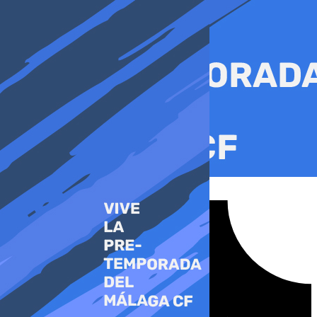
Ir
al
contenido
Tiktok