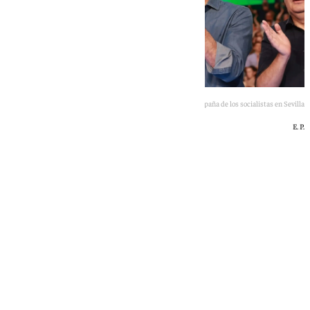
El cierre de campaña de los socialistas en Sevilla
E. P.
101 TV
sábado, 16 mayo 2026, 00:14
Compartir: