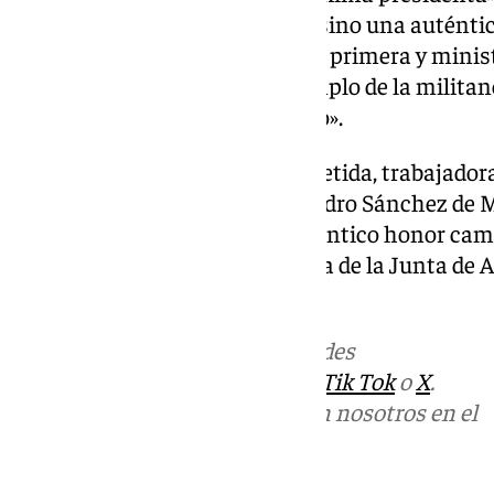
tiene «no solamente debilidad, sino una auténti
quien ha sido su vicepresidenta primera y minis
a quien ha valorado como «ejemplo de la militan
andalucista, del servicio público».
«Es una mujer tenaz, comprometida, trabajadora,
una mujer íntegra», ha dicho Pedro Sánchez de 
trasladado que «va a ser un auténtico honor camin
próximo lunes, como presidenta de la Junta de And
Gobierno de España».
Más noticias de
101TV
en las redes
sociales:
Instagram
,
Facebook
,
Tik Tok
o
X
.
Puedes ponerte en contacto con nosotros en el
correo
informativos@101tv.es