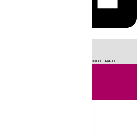
HOY
|
Fútbol
Primera División
Crisis Migratoria en Ceuta
Sucesos
LaLiga
Andalucía