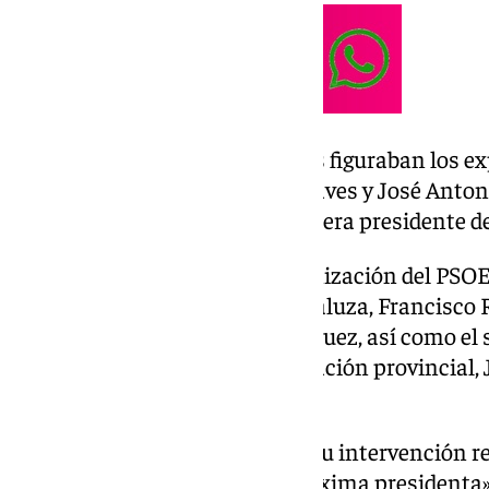
Entre los asistentes destacados figuraban los ex
Junta de Andalucía Manuel Chaves y José Anton
exdiputada y exmujer del que fuera presidente d
También, la secretaria de Organización del PSOE 
homólogo en la federación andaluza, Francisco Ro
general del PSOE-A, María Márquez, así como el 
Sevilla y presidente de la Diputación provincial, 
encargado de abrir el acto.
Pedro Sánchez ha comenzado su intervención re
mejor candidata para ser la próxima presidenta» 