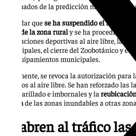
informados de la predicción meteorológica 
Recordar que
se ha suspendido el servicio 
como de la zona rural
y se ha procedido al c
instalaciones deportivas al aire libre, la s
municipales, el cierre del Zoobotánico y el
los equipamientos municipales.
Igualmente, se revoca la autorización para l
públicos al aire libre. Se han reforzado las 
alcantarillado e imbornales y la
reubicació
basura
de las zonas inundables a otras zona
Se abren al tráfico las 