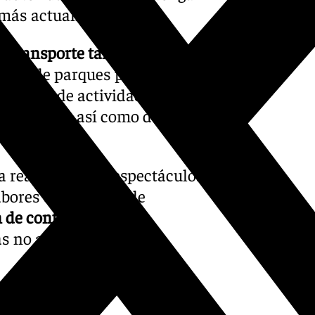
más actualizada.
de transporte tanto urbano
ierre de parques públicos e
uspensión de actividades
 Cementerio así como de todos
a realización de espectáculos
labores de limpieza de
n de contenedores de
s no afectadas.
calles y