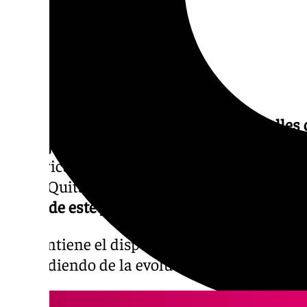
El Gobierno de
Jerez
informa que las
calles 
naranja
Porvera, Honda, Arcos, Alameda Cris
Sudáfrica, los puentes de las Olimpiadas y d
venta Quitagolpe y Zafer
se han abierto al tr
horas de este jueves, 14 de noviembre.
Se mantiene el dispositivo por si fuera necesa
dependiendo de la evolución de la alerta por