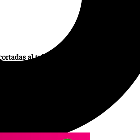
cortadas al tráfico por aviso
tina, Paquera de Jerez,
e la Pepa y las zonas de la
áfico a partir de las 7.15
rio volver a cortar el tráfico,
 el temporal.