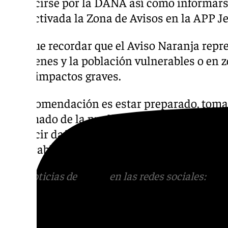
producirse por la DANA así como informars
está activada la Zona de Avisos en la APP J
Hay que recordar que el Aviso Naranja repr
Los bienes y la población vulnerables o en
sufrir impactos graves.
La recomendación es estar preparado, tom
informado de la predicción meteorológica 
producir daños graves a personas y bienes,
vulnerables o en zonas expuestas al fenóme
Más noticias de
101TV
en las redes sociales:
Ins
correo
informativos@101tv.es