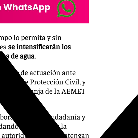
X-twitter
mpo lo permita y sin
res
se intensificarán los
lsas de agua
.
tocolo de actuación ante
do desde Protección Civil, y
l aviso naranja de la AEMET
aboración de la ciudadanía y
ando que se limite la
as autoridades y se mantengan