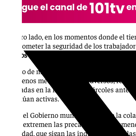
Por otro lado, en los momentos donde el tie
comprometer la seguridad de los trabajado
trabajos en alcantarillado, imbornales y bo
El resto de medidas contempladas en el Pro
fenómenos meteorológicos adversos, realiza
adoptadas en la noche del miércoles ante e
continúan activas.
Desde el Gobierno municipal se pide la col
que se extremen las precauciones, recomend
movilidad, que sigan las indicaciones de l