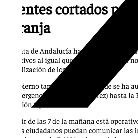
puentes cortados por e
naranja
La Junta de Andalucía ha decidido suspende
educativos al igual que la UCA por lo que no
flexibilización de los horarios.
El Gobierno también comunica que se ha au
de Emergencias Local (PTELJerez) hasta la 
Situación Operativa 1.
A partir de las 7 de la mañana está operativ
que los ciudadanos puedan comunicar las 