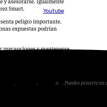
e y asesorarse. Igualmente
erez Smart.
Youtube
esenta peligro importante.
 zonas expuestas podrían
ar precauciones y mantenerse
más actualizada. Se pueden
 especialmente aquellos
no.
tagram
,
Facebook
,
Tik Tok
o
X
. Puedes ponerte en 