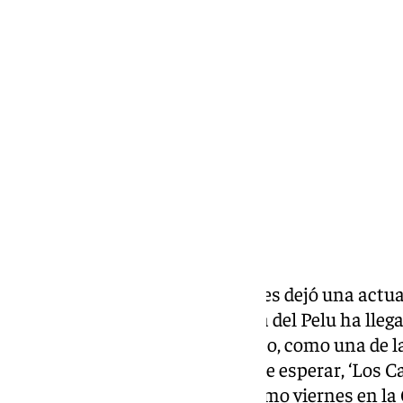
Miguel Alfonso
martes, 25 febrero 2025, 12:47
Compartir:
La segunda sesión de semifinales dejó una actua
de este COAC 2025. La Chirigota del Pelu ha lleg
viene viendo durante el concurso, como una de l
modalidad este año. Como era de esperar, ‘Los Ca
credenciales para estar el próximo viernes en la 