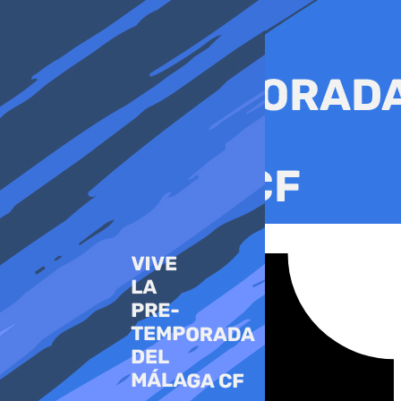
Ir
al
contenido
Tiktok