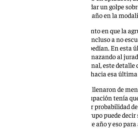
agrupación viene con ganas de dar un golpe sobre
primer premio tan peleado este año en la modalid
La tanda de cuplés fue el momento en que la agr
Falla se viniese abajo, llegando incluso a no escu
cuplé ya que los aplausos lo impedían. En esta últ
famoso niño de Wisconsin amenazando al jurado
pasar la agrupación a la Gran Final, este detalle 
daba un empujón más al grupo hacia esa última 
Las redes en la noche de ayer se llenaron de men
aficionados pidiendo que la agrupación tenía que l
ayer se empieza a ver una mayor probabilidad de
depende del jurado, aunque el grupo puede decir s
aficionado si se lo ha llevado este año y eso pa
primer premio.