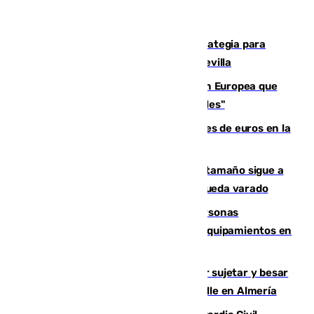
El Ayuntamiento desarrolla una estrategia para
recuperar la identidad patrimonial de Sevilla
España e Italia garantizan a la Unión Europea que
sus controles fronterizos son "temporales"
Sevilla ha invertido más de 6 millones de euros en la
transformación de su casco histórico
Susto en Marbella: un atún de gran tamaño sigue a
un bañista hasta la orilla de la playa y queda varado
Emvisesa refuerza la atención a personas
vulnerables con cesión de viviendas y equipamientos en
Sevilla
Condenado a dos años de cárcel por sujetar y besar
a una menor tras abordarla en plena calle en Almería