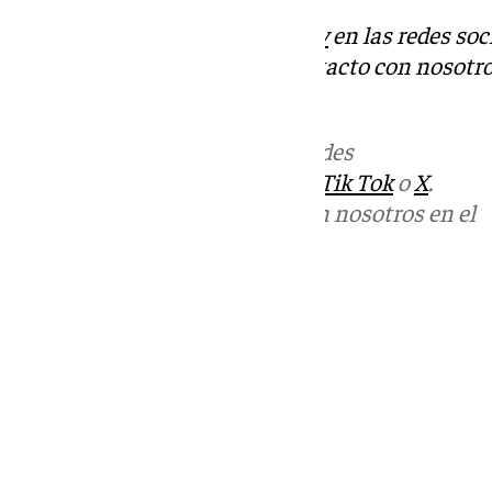
Descubre más noticias de
101Tv
en las redes soc
Tok
o
X
. Puedes ponerte en contacto con nosotro
informativos@101tv.es
Más noticias de
101TV
en las redes
sociales:
Instagram
,
Facebook
,
Tik Tok
o
X
.
Puedes ponerte en contacto con nosotros en el
correo
informativos@101tv.es
Tags:
Últimas noticias