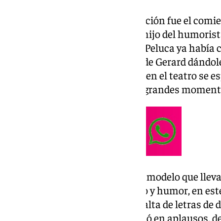
La primera sorpresa de la actuación fue el comien
escuchó la voz de Gerard Jofra, hijo del humoris
caracterizada la chirigota. Alex Peluca ya había
que había recibido un mensaje de Gerard dándole
padre de esta forma, pero nadie en el teatro se e
grupo, por lo que fue uno de los grandes moment
Con los pasodobles siguieron el modelo que lleva
crítica con el toque de sarcasmo y humor, en este 
iglesia como institución y a la falta de letras de
público con ambas letras rompió en aplausos, 