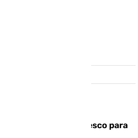
Andalucía
Una calada de aire fresco para
el Carnaval de Cádiz