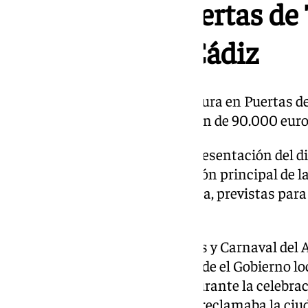
presidirá las Puertas de
el Carnaval de Cádiz
La contratación de esta estructura en Puertas de
un importe máximo de licitación de 90.000 eur
Este exorno se sumará a la representación del di
también se exhibirán en el balcón principal de l
la fiesta hasta el día de su quema, previstas para
domingo de Piñata.
La teniente de alcalde de Fiestas y Carnaval de
Gandullo, ha asegurado que desde el Gobierno loc
engalanamiento de la ciudad durante la celebrac
importante». «Era algo que nos reclamaba la ciud