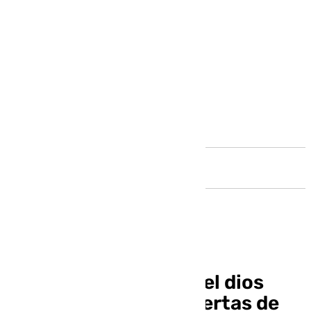
Andalucía
Una gran escultura del dios
Baco presidirá las Puertas de