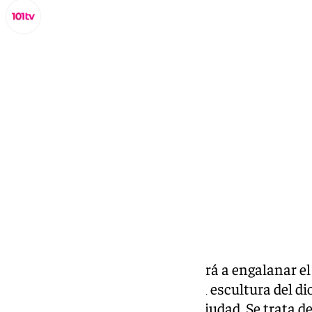
Lynx Devs
viernes, 31 enero 2025, 13:30
Compartir:
El
Ayuntamiento de Cádiz
volverá a engalanar e
Tierra de la ciudad con una gran escultura del d
celebración del Carnaval en la ciudad. Se trata d