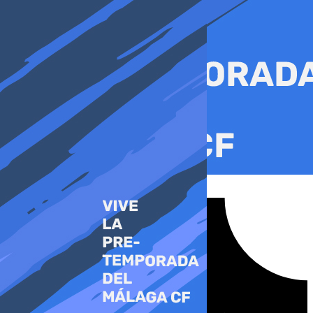
Ir
al
contenido
Tiktok