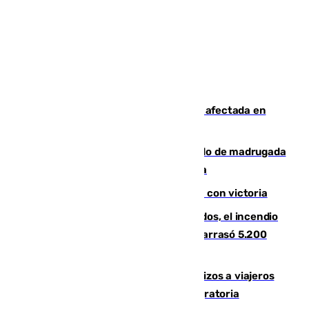
Incendios de Castellón: la superficie afectada en
Tírig roza las 400 hectáreas
Muere un peatón tras ser atropellado de madrugada
en la carretera A-7 a su paso por Málaga
El Granada cierra su puesta a punto con victoria
Un mes de la tragedia de Los Gallardos, el incendio
que acabó con la vida de 14 personas y arrasó 5.200
hectáreas
España establece controles fronterizos a viajeros
procedentes de Italia por la presión migratoria