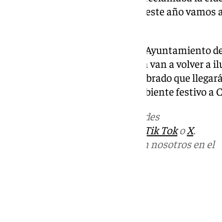
colectivos carnavalescos, y que este año vamos a
afirmado.
En este sentido, la delegada del Ayuntamiento d
recordado que este año también van a volver a i
fiesta carnavalera, con un alumbrado que llegará 
«permitirá impregnar de un ambiente festivo a C
Más noticias de
101TV
en las redes
sociales:
Instagram
,
Facebook
,
Tik Tok
o
X
.
Puedes ponerte en contacto con nosotros en el
correo
informativos@101tv.es
Tags:
Últimas noticias