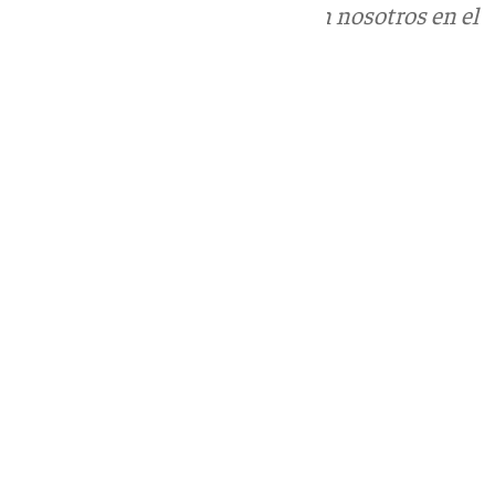
Puedes ponerte en contacto con nosotros en el
correo
informativos@101tv.es
Tags:
Últimas noticias