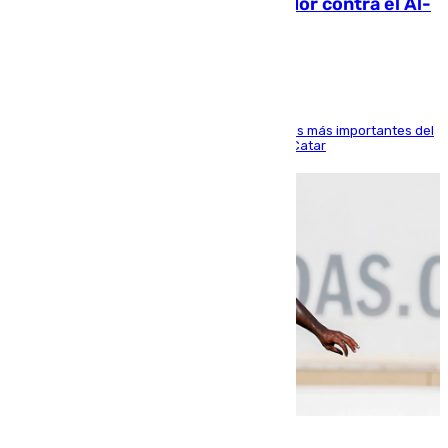
Málaga: Eneko Jauregui, bigoleador contra el Al-
Arabi SC
El delantero vasco ha sido uno de los jugadores más importantes del
partido de los de Funes contra el conjunto de Catar