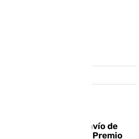
Andalucía
Abierto el plazo de envío de
candidatos para el 9º Premio