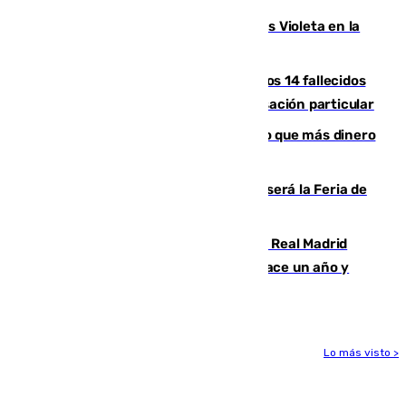
Con Málaga exige duplicar los Puntos Violeta en la
Feria de Málaga
La Justicia ofrece a las familias de los 14 fallecidos
en el incendio de Los Gallardos ser acusación particular
Juanlu Sánchez, el sexto canterano que más dinero
deja en las arcas del Sevilla
Talleres, escape room y música: así será la Feria de
la Juventud Cofrade de Málaga
El fichaje más caro de la historia del Real Madrid
costaba 105 millones de euros menos hace un año y
jugaba en Leganés
Lo más visto >
Más noticias