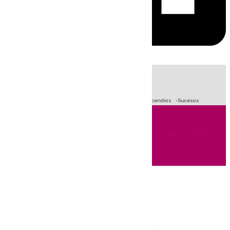
HOY
|
Fútbol
Primera División
Crisis Migratoria en Ceuta
Incendios
Sucesos
Andalucía