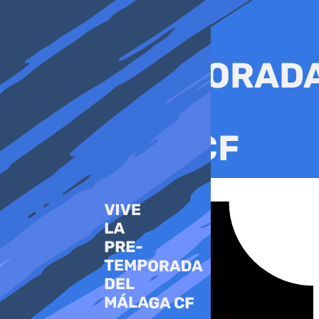
Ir
al
contenido
Tiktok