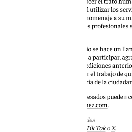
Patrocinio Gómez, busca reconocer el trato hum
antequerana siempre destacó al utilizar los servi
esta iniciativa, la familia rinde homenaje a su 
reconocimiento de la labor de los profesionales 
diferencia en la comunidad.
Desde la organización del premio se hace un lla
sistema sanitario de Antequera a participar, ag
que ha tenido este galardón en ediciones anterio
oportunidad para poner en valor el trabajo de q
dedicación a la atención sanitaria de la ciudadan
Para más información, los interesados pueden co
del premio:
www.patrociniogomez.com
.
Más noticias de
101TV
en las redes
sociales:
Instagram
,
Facebook
,
Tik Tok
o
X
.