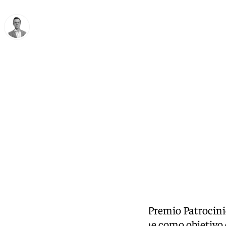
Antonio J. Palomo
lunes, 17 febrero 2025, 16:36
Compartir:
Por noveno año consecutivo, el Premio Patrocin
Antequera, un galardón que tiene como objetivo d