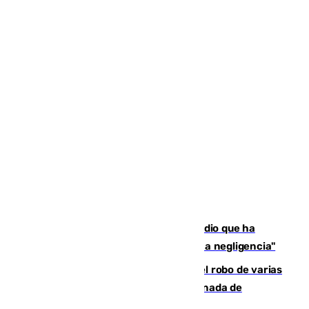
El acalde de Niebla cree que el incendio que ha
afectado a dos aldeas se originó "por una negligencia"
Golpe cofrade en Jaén: investigan el robo de varias
joyas de la Virgen de la Fuensanta Coronada de
Alcaudete