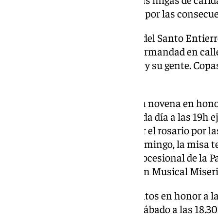
año a beneficio de los afectados por las consecu
Y este domingo, la Hermandad del Santo Entie
de Jerez a las 14h en su Casa Hermandad en calle
actuación del Niño de la Fragua y su gente. Copas
cubierto, 25 euros.
En
Sierra de Yeguas,
continua la novena en honor
localidad. Hasta este sábado cada día a las 19h ej
misma este sábado tendrá lugar el rosario por las 
estandarte de la Virgen. Ya el domingo, la misa te
a las 12h dará inicio la salida procesional de l
musicalmente por la Agrupacion Musical Miseric
En
Archidona
continúan los cultos en honor a l
viernes a las 18.30 horas. Ya el sábado a las 18.3