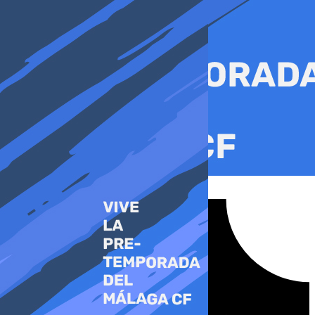
Ir
al
contenido
Tiktok