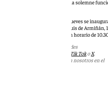
el domingo a las 10 de la mañana solemne funció
mínimas.
En
Cuevas de San Marcos
este jueves se inaugura
Borriquita en el local de plaza Luis de Armiñán, 
entonces hasta el 12 de enero en horario de 10.30
Más noticias de
101TV
en las redes
sociales:
Instagram
,
Facebook
,
Tik Tok
o
X
.
Puedes ponerte en contacto con nosotros en el
correo
informativos@101tv.es
Tags:
Últimas noticias