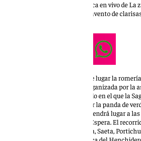
convento de Belén. Con la música en vivo de La 
como dulces y chocolate del convento de clarisas
euros.
Por su parte, este domingo tiene lugar la romería
calles del barrio de San Juan, organizada por la 
barrio antequerano. Un recorrido en el que la S
acompañada musicalmente por la panda de verdia
Tras un desayuno popular que tendrá lugar a las 
desde la ermita de la Virgen de Espera. El recorr
Salvador, muralla de la Alcazaba, Saeta, Portichu
Goumbou, Vegas del Genil y plaza del Henchidero