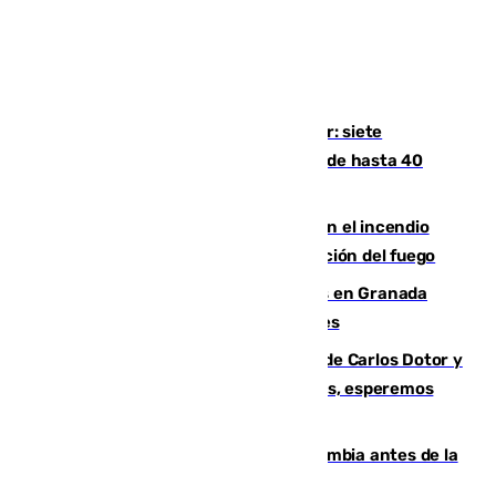
Andalucía sigue asfixiada por el calor: siete
provincias, en alerta por temperaturas de hasta 40
grados
Activado el nivel 2 de emergencia en el incendio
forestal de Niebla por la compleja evolución del fuego
Controlado un incendio de rastrojos en Granada
junto a la autovía y al Callejón de Nogales
Juanfran Funes, sobre las lesiones de Carlos Dotor y
Fernando Calero: “Estamos preocupados, esperemos
que no sea nada”
Felipe VI refuerza los lazos con Colombia antes de la
llegada del nuevo presidente