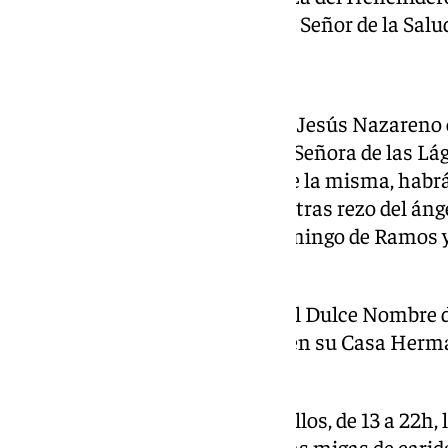
floral a la Virgen del Socorro y al Señor de la Salu
COMARCA
En
Campillos
, la hermandad de Jesús Nazareno o
domingo veneración a Nuestra Señora de las Lágr
en la iglesia parroquial. Durante la misma, habr
solidaria. Ya el sábado a las 12h tras rezo del án
sermonero para el próximo Domingo de Ramos y d
este año.
Y este viernes, la hermandad del Dulce Nombre 
su belén, será a las 17.30 horas en su Casa Her
Sebastián, 33.
También este viernes en Campillos, de 13 a 22h,
Nazareno organiza sus segundas migas de caridad