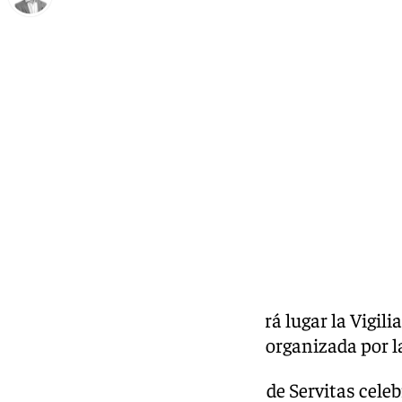
Antonio J. Palomo
jueves, 5 diciembre 2024, 08:44
Compartir:
En Antequera, este sábado tendrá lugar la Vigilia
de la Victoria a las 20.00 horas, organizada por l
Sábado que también la cofradía de Servitas cele