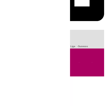
HOY
|
Fútbol
Primera División
Crisis Migratoria en Ceuta
LaLiga
Sucesos
Andalucía