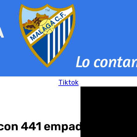
Tiktok
con 441 empadronados más