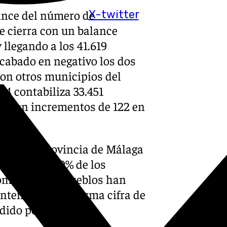
ance del número de
X-twitter
e cierra con un balance
llegando a los 41.619
acabado en negativo los dos
on otros municipios del
4 contabiliza 33.451
y con incrementos de 122 en
s de la provincia de Málaga
amente el 70% de los
 componen, 69 pueblos han
tenido en la misma cifra de
rdido población.