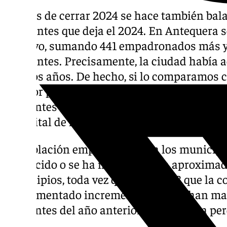
Y antes de cerrar 2024 se hace también bal
habitantes que deja el 2024. En Antequera s
positivo, sumando 441 empadronados más y 
habitantes. Precisamente, la ciudad había 
últimos años. De hecho, si lo comparamos c
interior podemos destacar Ronda que en 202
residentes empadronados respectivamente, 
la capital de la Serranía.
La población empadronada en los municipio
ha crecido o se ha mantenido en aproximad
municipios, toda vez que de los 103 que la
experimentado incrementos, dos se han man
residentes del año anterior, y el resto ha pe