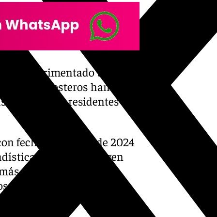
al ha experimentado un
unicipios costeros han visto
s pérdidas de residentes son
con fecha 1 de enero de 2024
adística (INE) que recogen
l más poblada de España,
s, lo que supone 5.253 más