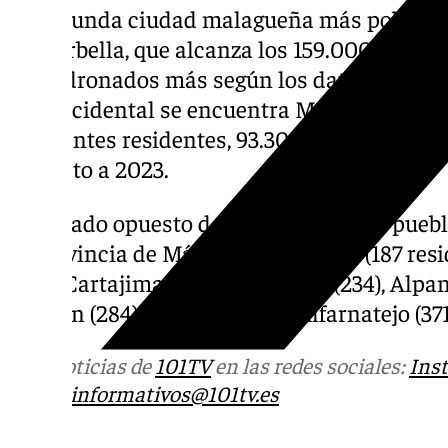
La segunda ciudad malagueña más poblada 
es Marbella, que alcanza los 159.000 habita
empadronados más según los datos oficiale
Sol Occidental se encuentra Mijas, el terce
habitantes residentes, 93.302, lo que supon
respecto a 2023.
En el lado opuesto de la tabla, los diez pu
la provincia de Málaga son: Atajate (187 resid
(227), Cartajima (229), Benadalid (234), Alpan
Faraján (284), Pujerra (290) y Alfarnatejo (371
Más noticias de
101TV
en las redes sociales:
Ins
correo
informativos@101tv.es