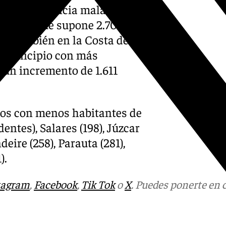
de la provincia malagueña
ntes, lo que supone 2.705
s. También en la Costa del
r municipio con más
e un incremento de 1.611
eblos con menos habitantes de
entes), Salares (198), Júzcar
deire (258), Parauta (281),
).
tagram
,
Facebook
,
Tik Tok
o
X
. Puedes ponerte en 