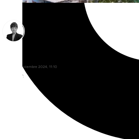
María Rosales
jueves, 26 diciembre 2024, 11:10
Compartir: