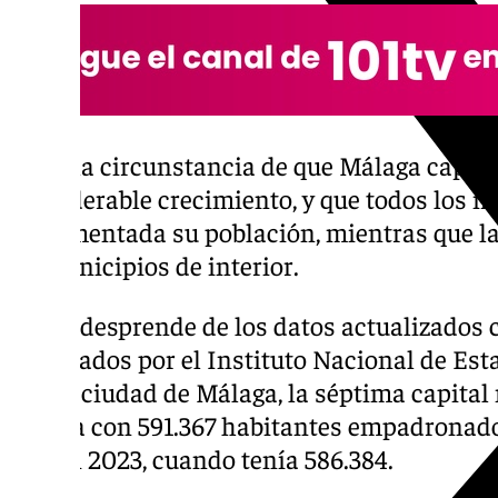
Se da la circunstancia de que Málaga capit
considerable crecimiento, y que todos los m
incrementada su población, mientras que la
en municipios de interior.
Así se desprende de los datos actualizados 
publicados por el Instituto Nacional de Est
que la ciudad de Málaga, la séptima capita
cuenta con 591.367 habitantes empadronado
que en 2023, cuando tenía 586.384.