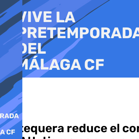
Ir
al
contenido
Antequera reduce el co