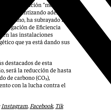
esta intervención “moderniza
lucía, garantizando además
”. Asimismo, ha subrayado la
 Delegación de Eficiencia
 en las instalaciones
gético que ya está dando sus
s destacados de esta
o, será la reducción de hasta
do de carbono (CO₂),
nto con la lucha contra el
:
Instagram
,
Facebook
,
Tik