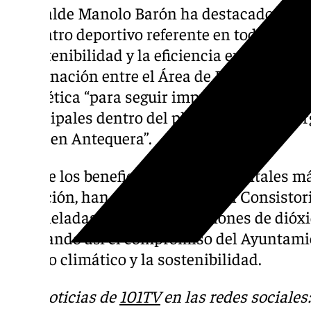
El alcalde Manolo Barón ha destacado que 
un centro deportivo referente en toda Anda
la sostenibilidad y la eficiencia energética
coordinación entre el Área de Deportes y la
Energética “para seguir impulsando mejoras
municipales dentro del plan de ahorro ener
frutos en Antequera”.
Uno de los beneficios medioambientales má
actuación, han señalado desde el Consistori
9,5 toneladas anuales de emisiones de dióxi
reforzando así el compromiso del Ayuntamie
cambio climático y la sostenibilidad.
Más noticias de
101TV
en las redes sociales