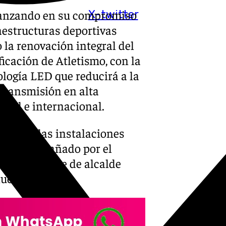
vanzando en su compromiso
X-twitter
raestructuras deportivas
 la renovación integral del
icación de Atletismo, con la
logía LED que reducirá a la
etransmisión en alta
onal e internacional.
isitado las instalaciones
cto, acompañado por el
 y el teniente de alcalde
nuel Fernández.