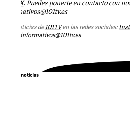
Tok
o
X
. Puedes ponerte en contacto con nos
informativos@101tv.es
Más noticias de
101TV
en las redes sociales:
Ins
correo
informativos@101tv.es
Tags:
Últimas noticias