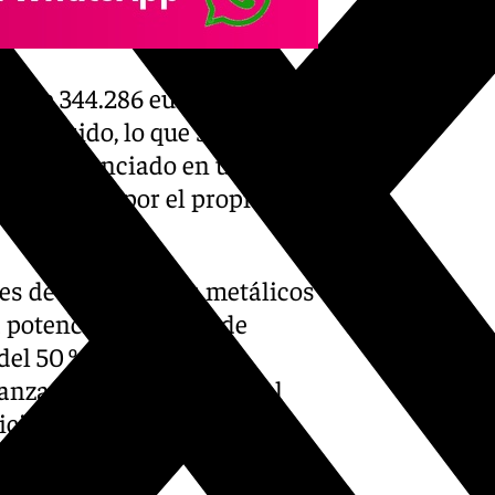
l de 344.286 euros, y ha sido
A incluido, lo que supone un
 está financiado en un 65 %
en un 35 % por el propio
res de halogenuros metálicos
a potencia instalada de
 del 50 % en consumo
nzará los 1.400 lux, nivel
nición (HD) de eventos