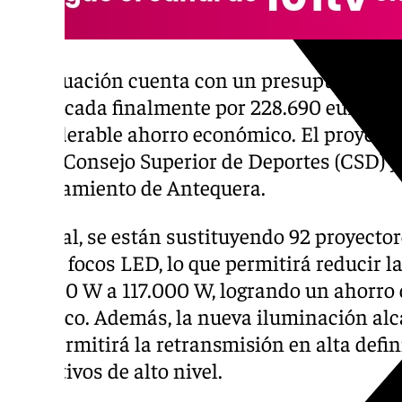
La actuación cuenta con un presupuesto tota
adjudicada finalmente por 228.690 euros IV
considerable ahorro económico. El proyecto
por el Consejo Superior de Deportes (CSD) y 
Ayuntamiento de Antequera.
En total, se están sustituyendo 92 proyecto
por 96 focos LED, lo que permitirá reducir l
132.000 W a 117.000 W, logrando un ahorro
eléctrico. Además, la nueva iluminación alca
que permitirá la retransmisión en alta defi
deportivos de alto nivel.