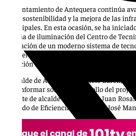
El Ayuntamiento de Antequera continúa a
con la sostenibilidad y la mejora de las inf
municipales. En esta ocasión, se ha iniciado
sistema de iluminación del Centro de Tecnif
instalación de un moderno sistema de tecno
mitad el consumo eléctrico y permitirá la r
definición de competiciones de ámbito naci
El alcalde de Antequera, Manolo Barón, ha v
para informar sobre el desarrollo del proye
teniente de alcalde de Deportes, Juan Rosas,
delegado de Eficiencia Energética, José Ma