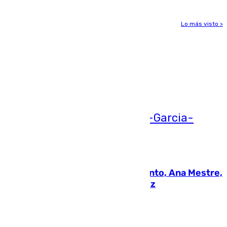
Lo más visto >
Más noticias
Ver más >
05.08.2026
La nueva presidenta del Parlamento, Ana Mestre,
hace parada institucional en Cádiz