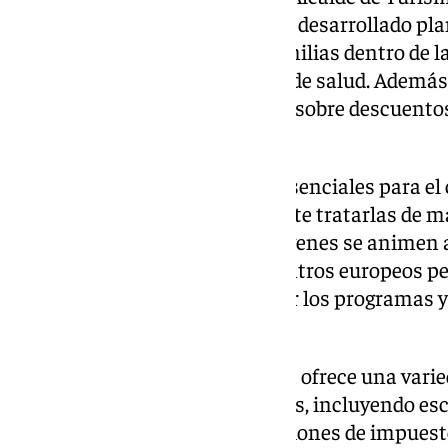
Ayuntamiento de Antequera ha desarrollado pla
zonas importantes para las familias dentro de l
infantiles, farmacias y centros de salud. Ademá
CARNI, que ofrece información sobre descuentos 
familias numerosas.
«Las familias numerosas son esenciales para el 
la sociedad actual. Es importante tratarlas de m
fomentar que más personas jóvenes se animen a
participación en redes y encuentros europeos p
y acceder a ayudas para mejorar los programas y
familias», afirma Cebrián.
«El Ayuntamiento de Antequera ofrece una varied
apoyar a las familias numerosas, incluyendo esc
medidas de mediación y reducciones de impues