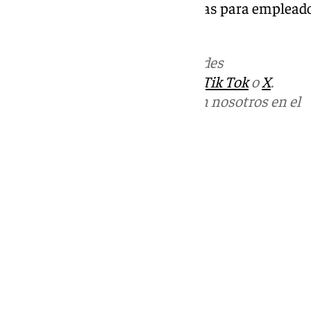
políticas de conciliación y ayudas para emplead
parte Encarni Álvarez.
Más noticias de
101TV
en las redes
sociales:
Instagram
,
Facebook
,
Tik Tok
o
X
.
Puedes ponerte en contacto con nosotros en el
correo
informativos@101tv.es
Tags:
Últimas noticias