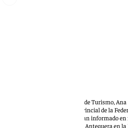
Miguel Alfonso
viernes, 13 septiembre 2024, 13:06
Compartir:
La teniente de alcalde delegada de Turismo, Ana 
María Sierras, y la delegada provincial de la Fe
Numerosas, Encarni Álvarez, han informado en r
confirmación de la inclusión de Antequera en l