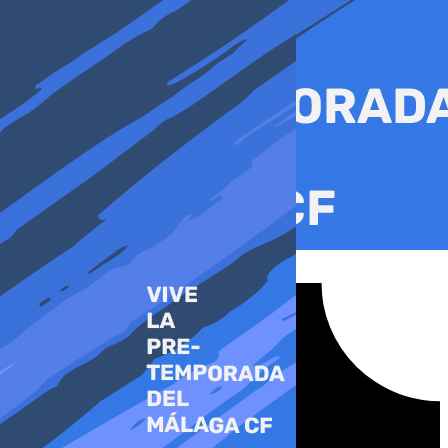
Ir
al
contenido
Tiktok